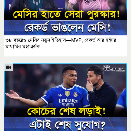
৩৮ বছরেও মেসির নতুন ইতিহাস—MVP, রেকর্ড আর ইন্টার
মায়ামির মহাঅর্জন!