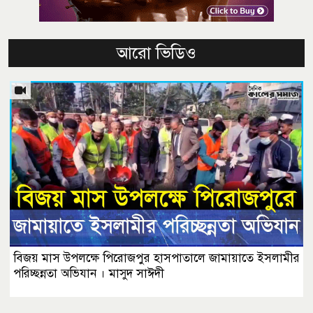
আরো ভিডিও
বিজয় মাস উপলক্ষে পিরোজপুর হাসপাতালে জামায়াতে ইসলামীর
পরিচ্ছন্নতা অভিযান । মাসুদ সাঈদী