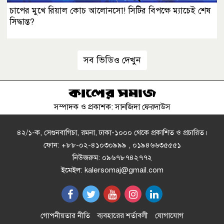
চাপের মুখে রিয়াল কোচ আলোনসো! সিটির বিপক্ষে ম্যাচেই শেষ
সিদ্ধান্ত?
সব ভিডিও দেখুন
সম্পাদক ও প্রকাশক: সানজিদা ফেরদাউস
৪২/১-ক, সেগুনবাগিচা, রমনা, ঢাকা-১০০০ থেকে প্রকাশিত ও প্রচারিত।
ফোন: +৮৮-০২-৪১০৩০৯৯৯ , ০১৯৪৬৬৩৫৫৫১
নিউজরুম: ০৯৬৭৮৭৪২৭৭২
ইমেইল: kalersomaj@gmail.com
গোপনীয়তার নীতি
ব্যবহারের শর্তাবলী
যোগাযোগ