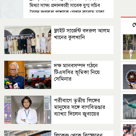
মিথ্যা সাক্ষ্য প্রদানকারী সাবেক যুগ্ম সচিব
সৈয়দ জগলুল পাশাকে গ্রেপ্তার করেছে ঢাকা
মহানগর গোয়েন্দা পুলিশ (ডিবি)।মঙ্গলবার
খ
রাত পৌনে ৯টার দিকে হযরত শাহজালাল
ফ্লাইট সার্জেন্ট বদরুল আলম
আন্তর্জাতিক বিমানবন্দর থেকে তাকে গ্রেপ্তার
খানের কুলখানি
করা হয়। কক্সবাজার থেকে বিমানযোগে
ঢাকায়
দক্ষ মানবসম্পদ গঠনে
টিএসসির ভূমিকা নিয়ে
সেমিনার
পরীবাগে তৃতীয় লিঙ্গের
মানুষের সঙ্গে বাগবিতণ্ডার
ব্যাখ্যা দিলেন জুবায়ের
লিকেজ থেকে বিস্ফোরণ,