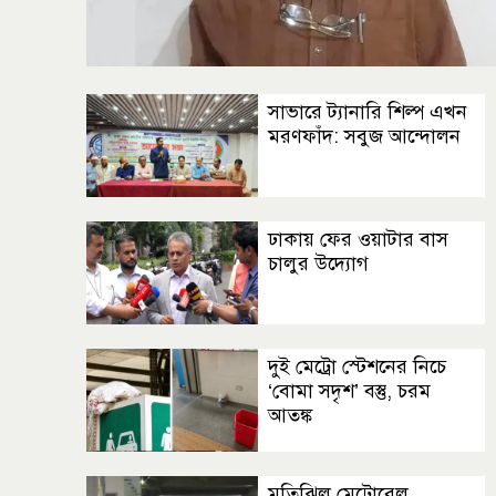
সাভারে ট্যানারি শিল্প এখন
মরণফাঁদ: সবুজ আন্দোলন
ঢাকায় ফের ওয়াটার বাস
চালুর উদ্যোগ
দুই মেট্রো স্টেশনের নিচে
‘বোমা সদৃশ’ বস্তু, চরম
আতঙ্ক
মতিঝিল মেট্রোরেল