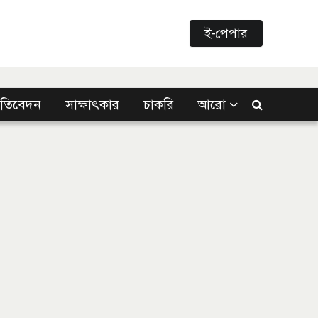
ই-পেপার
্রতিবেদন
সাক্ষাৎকার
চাকরি
আরো