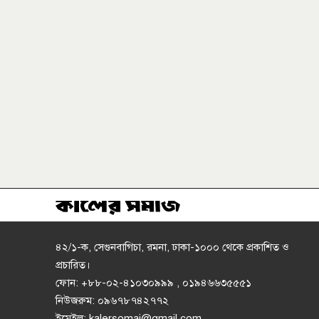
৪২/১-ক, সেগুনবাগিচা, রমনা, ঢাকা-১০০০ থেকে প্রকাশিত ও
প্রচারিত।
ফোন: +৮৮-০২-৪১০৩০৯৯৯ , ০১৯৪৬৬৩৫৫৫১
নিউজরুম: ০৯৬৭৮৭৪২৭৭২
ইমেইল: kalersomaj@gmail.com