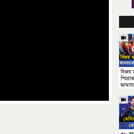
বিজয় 
পিরোজ
জামায়
পরিচ্ছ
সাঈদী