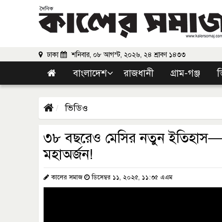
ঢাকা
শনিবার, ০৮ আগস্ট, ২০২৬, ২৪ শ্রাবণ ১৪৩৩
বাংলাদেশ
রাজধানী
গ্রাম-গঞ্জ
ভ
ভিডিও
৩৮ বছরেও মেসির নতুন ইতিহাস—M
মহাঅর্জন!
কালের সমাজ
ডিসেম্বর ১১, ২০২৫, ১১:৩৫ এএম