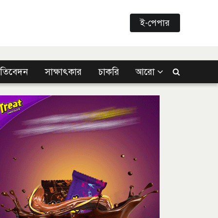
ই-পেপার
্রতিবেদন
সাক্ষাৎকার
চাকরি
আরো