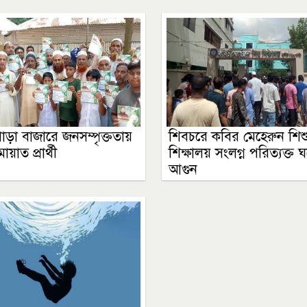
াড়া বাজারে জনসম্পৃক্ততায়
শিবচরে কবির মেহেরুন শিশ
মায়াত প্রার্থী
শিক্ষালয় সংলগ্ন পরিত্যক্ত 
আগুন