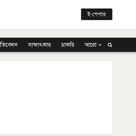
ই-পেপার
্রতিবেদন
সাক্ষাৎকার
চাকরি
আরো