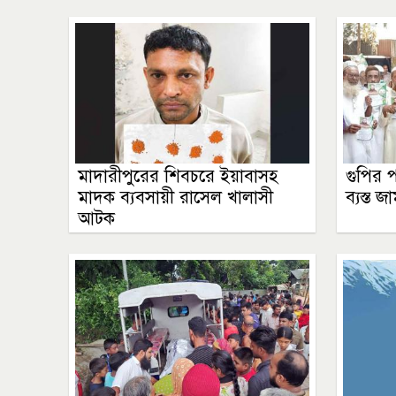
মাদারীপুরের শিবচরে ইয়াবাসহ
গুপির প
মাদক ব্যবসায়ী রাসেল খালাসী
ব্যস্ত জা
আটক