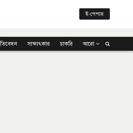
ই-পেপার
্রতিবেদন
সাক্ষাৎকার
চাকরি
আরো