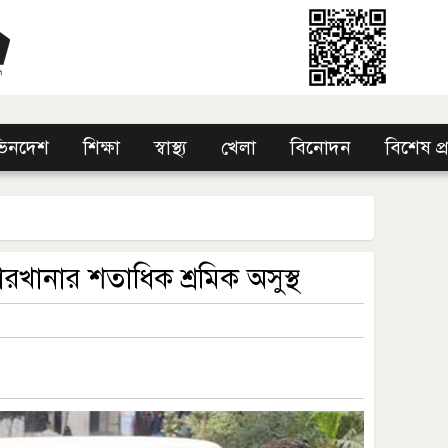
িনদেশ
শিক্ষা
স্বাস্থ্য
খেলা
বিনোদন
বিশেষ প
রখানার শতাধিক শ্রমিক অসুস্থ