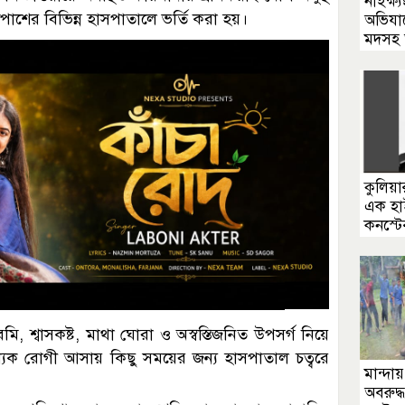
নাইক্ষ
াশের বিভিন্ন হাসপাতালে ভর্তি করা হয়।
অভিযা
মদসহ
কুলিয়া
এক হা
কনস্ট
মি, শ্বাসকষ্ট, মাথা ঘোরা ও অস্বস্তিজনিত উপসর্গ নিয়ে
খ্যক রোগী আসায় কিছু সময়ের জন্য হাসপাতাল চত্বরে
মান্দায়
অবরুদ্ধ