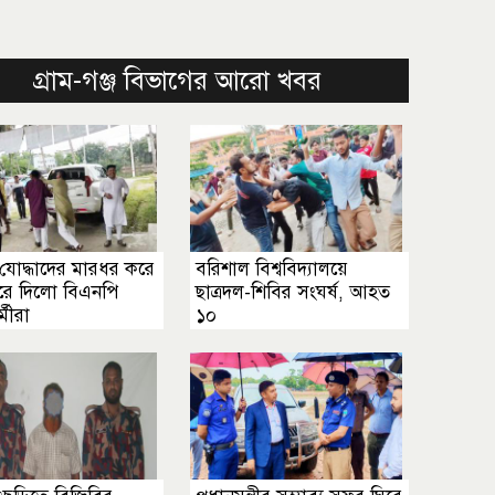
গ্রাম-গঞ্জ বিভাগের আরো খবর
যোদ্ধাদের মারধর করে
বরিশাল বিশ্ববিদ্যালয়ে
রে দিলো বিএনপি
ছাত্রদল-শিবির সংঘর্ষ, আহত
্মীরা
১০