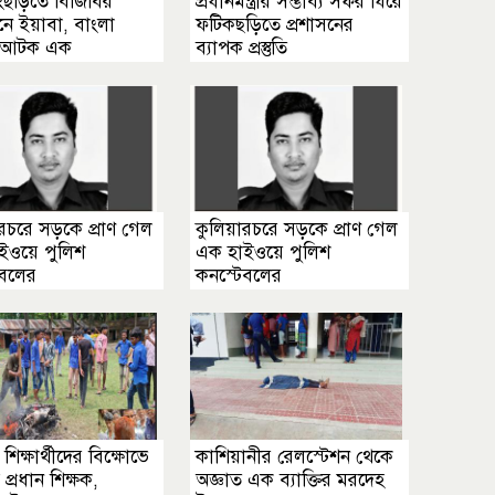
্যংছড়িতে বিজিবির
প্রধানমন্ত্রীর সম্ভাব্য সফর ঘিরে
নে ইয়াবা, বাংলা
ফটিকছড়িতে প্রশাসনের
 আটক এক
ব্যাপক প্রস্তুতি
রচরে সড়কে প্রাণ গেল
কুলিয়ারচরে সড়কে প্রাণ গেল
ইওয়ে পুলিশ
এক হাইওয়ে পুলিশ
েবলের
কনস্টেবলের
 শিক্ষার্থীদের বিক্ষোভে
কাশিয়ানীর রেলস্টেশন থেকে
 প্রধান শিক্ষক,
অজ্ঞাত এক ব্যাক্তির মরদেহ