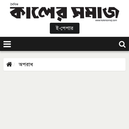
ই-পেপার
অপরাধ