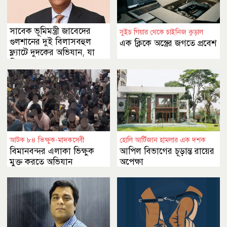
সাবেক ভূমিমন্ত্রী জাবেদের
সুইচ গিয়ার থেকে চাইনিজ কুড়াল
গুলশানের দুই বিলাসবহুল
এক ক্লিকে অস্ত্রের জগতে প্রবেশ
ফ্ল্যাটে দুদকের অভিযান, যা
মিলল ভেতরে
আটক ৮৪ ভিক্ষুক-মাদকসেবী
হোলি আর্টিজান হামলার এক দশক
বিমানবন্দর এলাকা ভিক্ষুক
আপিল বিভাগের চূড়ান্ত রায়ের
মুক্ত করতে অভিযান
অপেক্ষা