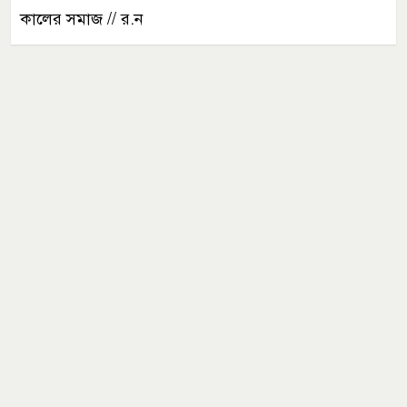
কালের সমাজ // র.ন