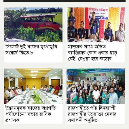
সিলেটে দুই বাসের মুখোমুখি
মাদকের সাথে জড়িত
সংঘর্ষে নিহত ৮
ব্যাক্তিদের কোন প্রকার ছাড়
নেই, নেওয়া হবে কঠোর
ব্যবস্থা ................খুলনা
জেলা পুলিশ সুপার
উন্নয়নমূলক কাজের অগ্রগতি
রাজশাহীতে পাঁচ দিনব্যাপী
পর্যালোচনা সভায় রাসিক
রাজশাহীর উদ্যোক্তা মেলার
প্রশাসক
সমাপনী অনুষ্ঠিত