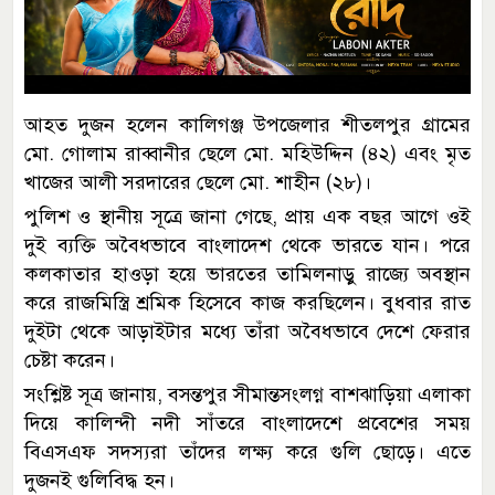
আহত দুজন হলেন কালিগঞ্জ উপজেলার শীতলপুর গ্রামের
মো. গোলাম রাব্বানীর ছেলে মো. মহিউদ্দিন (৪২) এবং মৃত
খাজের আলী সরদারের ছেলে মো. শাহীন (২৮)।
পুলিশ ও স্থানীয় সূত্রে জানা গেছে, প্রায় এক বছর আগে ওই
দুই ব্যক্তি অবৈধভাবে বাংলাদেশ থেকে ভারতে যান। পরে
কলকাতার হাওড়া হয়ে ভারতের তামিলনাড়ু রাজ্যে অবস্থান
করে রাজমিস্ত্রি শ্রমিক হিসেবে কাজ করছিলেন। বুধবার রাত
দুইটা থেকে আড়াইটার মধ্যে তাঁরা অবৈধভাবে দেশে ফেরার
চেষ্টা করেন।
সংশ্লিষ্ট সূত্র জানায়, বসন্তপুর সীমান্তসংলগ্ন বাশঝাড়িয়া এলাকা
দিয়ে কালিন্দী নদী সাঁতরে বাংলাদেশে প্রবেশের সময়
বিএসএফ সদস্যরা তাঁদের লক্ষ্য করে গুলি ছোড়ে। এতে
দুজনই গুলিবিদ্ধ হন।