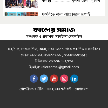
ব্যবস্থা ................খুলনা জেলা পুলিশ
সুপার
খুকৃবিতে নানা আয়োজনে জুলাই
গণঅভ্যুত্থান দিবস উদযাপিত
সম্পাদক ও প্রকাশক: সানজিদা ফেরদাউস
উন্নয়নমূলক কাজের অগ্রগতি পর্যালোচনা
সভায় রাসিক প্রশাসক
৪২/১-ক, সেগুনবাগিচা, রমনা, ঢাকা-১০০০ থেকে প্রকাশিত ও প্রচারিত।
ফোন: +৮৮-০২-৪১০৩০৯৯৯ , ০১৯৪৬৬৩৫৫৫১
নিউজরুম: ০৯৬৭৮৭৪২৭৭২
রাজশাহীতে পাঁচ দিনব্যাপী রাজশাহীর
ইমেইল: kalersomaj@gmail.com
উদ্যোক্তা মেলার সমাপনী অনুষ্ঠিত
এসএসসির ফল ১০ আগস্ট, দেখবেন
গোপনীয়তার নীতি
ব্যবহারের শর্তাবলী
যোগাযোগ
যেভাবে