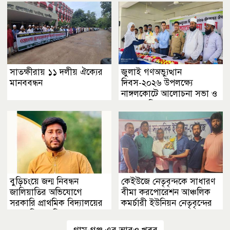
সাতক্ষীরায় ১১ দলীয় ঐক্যের
জুলাই গণঅভ্যুত্থান
মানববন্ধন
দিবস-২০২৬ উপলক্ষ্যে
নাঙ্গলকোটে আলোচনা সভা ও
পুরস্কার বিতরণ
বুড়িচংয়ে জন্ম নিবন্ধন
কেইউজে নেতৃবৃন্দকে সাধারণ
জালিয়াতির অভিযোগে
বীমা করপোরেশন আঞ্চলিক
সরকারি প্রাথমিক বিদ্যালয়ের
কমর্চারী ইউনিয়ন নেতৃবৃন্দের
সভাপতি পদ নিয়ে তোলপাড়
ফুলেল শুভেচ্ছা
গ্রাম-গঞ্জ এর আরও খবর