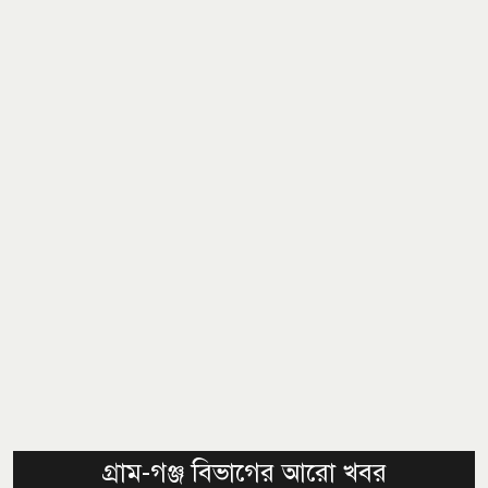
গ্রাম-গঞ্জ বিভাগের আরো খবর