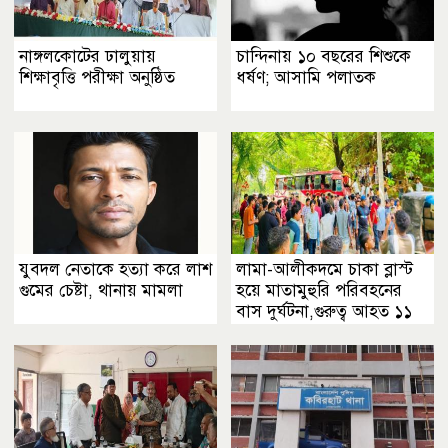
নাঙ্গলকোটের ঢালুয়ায়
চান্দিনায় ১০ বছরের শিশুকে
শিক্ষাবৃত্তি পরীক্ষা অনুষ্ঠিত
ধর্ষণ; আসামি পলাতক
যুবদল নেতাকে হত্যা করে লাশ
লামা-আলীকদমে চাকা ব্লাস্ট
গুমের চেষ্টা, থানায় মামলা
হয়ে মাতামুহুরি পরিবহনের
বাস দুর্ঘটনা,গুরুত্ব আহত ১১