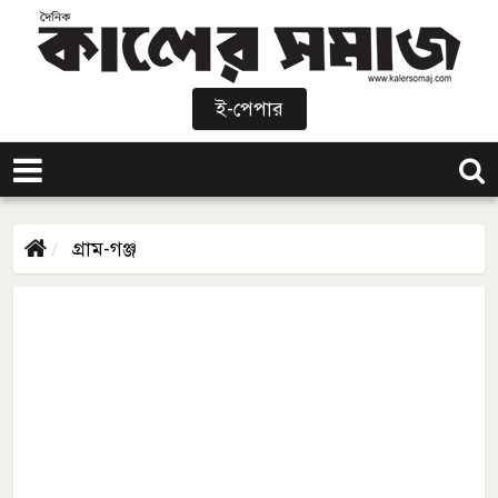
ই-পেপার
গ্রাম-গঞ্জ