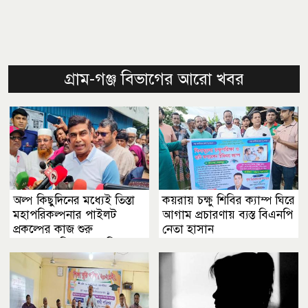
গ্রাম-গঞ্জ বিভাগের আরো খবর
অল্প কিছুদিনের মধ্যেই তিস্তা
কয়রায় চক্ষু শিবির ক্যাম্প ঘিরে
মহাপরিকল্পনার পাইলট
আগাম প্রচারণায় ব্যস্ত বিএনপি
প্রকল্পের কাজ শুরু
নেতা হাসান
হবে......কুড়িগ্রামে পানিসম্পদ
প্রতিমন্ত্রী