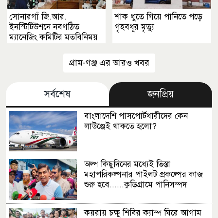
সোনারগাঁ জি.আর.
শাক ধুতে গিয়ে পানিতে পড়ে
ইনস্টিটিউশনে নবগঠিত
গৃহবধূর মৃত্যু
ম্যানেজিং কমিটির মতবিনিময়
সভা
গ্রাম-গঞ্জ এর আরও খবর
সর্বশেষ
জনপ্রিয়
বাংলাদেশি পাসপোর্টধারীদের কেন
লাউঞ্জেই থাকতে হলো?
অল্প কিছুদিনের মধ্যেই তিস্তা
মহাপরিকল্পনার পাইলট প্রকল্পের কাজ
শুরু হবে......কুড়িগ্রামে পানিসম্পদ
প্রতিমন্ত্রী
কয়রায় চক্ষু শিবির ক্যাম্প ঘিরে আগাম