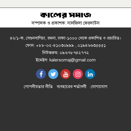
দেশের নেতৃত্ব দিবে ......‍‍` মনজুর এলাহী
এমপি
সম্পাদক ও প্রকাশক: সানজিদা ফেরদাউস
ক্রিসেনট জুট মিলে ফিড কারখানা চালু
করার প্রতিবাদে বিক্ষোভ ও মানববন্ধন
৪২/১-ক, সেগুনবাগিচা, রমনা, ঢাকা-১০০০ থেকে প্রকাশিত ও প্রচারিত।
ফোন: +৮৮-০২-৪১০৩০৯৯৯ , ০১৯৪৬৬৩৫৫৫১
নিউজরুম: ০৯৬৭৮৭৪২৭৭২
মান্দায় চাঁদা না পেয়ে পুকুরে বিষ
ইমেইল: kalersomaj@gmail.com
প্রয়োগ"প্রায় ৮ লক্ষ টাকার মাছ নিধনের
অভিযোগ
স্বাস্থ্যসেবায় কক্সবাজারের নতুন দিগন্ত
গোপনীয়তার নীতি
ব্যবহারের শর্তাবলী
যোগাযোগ
অস্থিরতা সৃষ্টির চেষ্টা করে সফল হবে না
শেখ হাসিনা, স্বরাষ্ট্রমন্ত্রী সালাহউদ্দিন
আহমদ