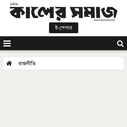
ই-পেপার
রাজনীতি