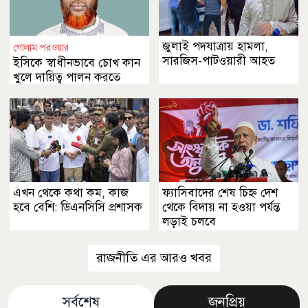
জুলাই পদযাত্রায় হামলা,
গোলাম পরওয়ার
সারজিস-পাটওয়ারী আহত
ইসিকে স্বাধীনভাবে চোখ কান
খুলে দায়িত্ব পালন করতে
বলেছি
এখন থেকে কথা কম, কাজ
ফ্যাসিবাদের শেষ চিহ্ন দেশ
হবে বেশি: ডিএনসিসি প্রশাসক
থেকে বিদায় না হওয়া পর্যন্ত
লড়াই চলবে
রাজনীতি এর আরও খবর
সর্বশেষ
জনপ্রিয়