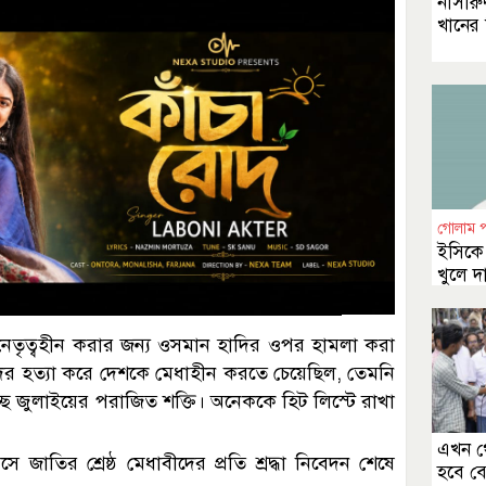
নাসীরুদ
খানের
গোলাম 
ইসিকে 
খুলে দ
বলেছি
 নেতৃত্বহীন করার জন্য ওসমান হাদির ওপর হামলা করা
বীদের হত্যা করে দেশকে মেধাহীন করতে চেয়েছিল, তেমনি
্ছে জুলাইয়ের পরাজিত শক্তি। অনেককে হিট লিস্টে রাখা
এখন থ
 জাতির শ্রেষ্ঠ মেধাবীদের প্রতি শ্রদ্ধা নিবেদন শেষে
হবে ব