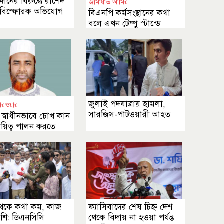
্দীনের বিরুদ্ধে রাশেদ
জামায়াত আমির
 বিস্ফোরক অভিযোগ
বিএনপি কর্মসংস্থানের কথা
বলে এখন টেম্পু স্টান্ডে
চাকরি দিচ্ছে
জুলাই পদযাত্রায় হামলা,
পরওয়ার
সারজিস-পাটওয়ারী আহত
স্বাধীনভাবে চোখ কান
ায়িত্ব পালন করতে
েকে কথা কম, কাজ
ফ্যাসিবাদের শেষ চিহ্ন দেশ
েশি: ডিএনসিসি
থেকে বিদায় না হওয়া পর্যন্ত