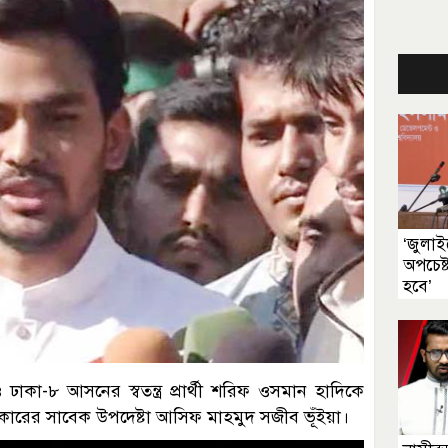
‘জুলাই
অপচেষ্
হবে’
াকা-৮ আসনের স্বতন্ত্র প্রার্থী শরিফ ওসমান হাদিকে
ী সরকারের সাবেক উপদেষ্টা আসিফ মাহমুদ সজীব ভূঁইয়া।