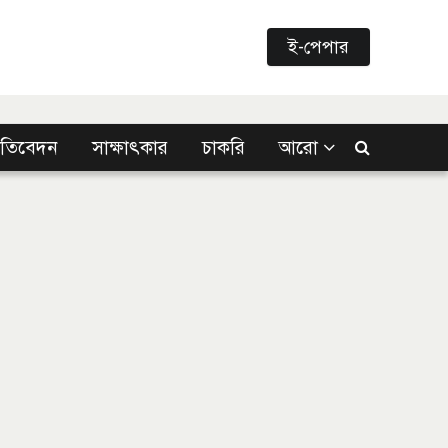
ই-পেপার
্রতিবেদন
সাক্ষাৎকার
চাকরি
আরো