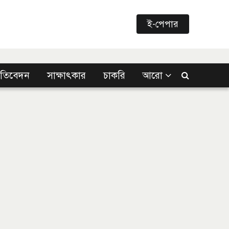
ই-পেপার
্রতিবেদন
সাক্ষাৎকার
চাকরি
আরো