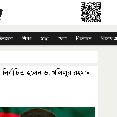
িনদেশ
শিক্ষা
স্বাস্থ্য
খেলা
বিনোদন
বিশেষ প
ির্বাচিত হলেন ড. খলিলুর রহমান