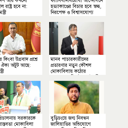
দেশ আর কখনো
ফ্যাসিবাদবিরোধী আন্দোলনে
ীল রাষ্ট্র হবে না:
হত্যাকাণ্ডের বিচার হবে স্বচ্ছ,
ন্ত্রী
নিরপেক্ষ ও বিশ্বাসযোগ্য
ার কিংবা উগ্রবাদ প্রশ্নে
মানব পাচারকারীদের
 ঐক্য অটুট আছে:
প্রতারণার নতুন কৌশল
ত্রী
মোকাবিলায় কঠোর
পদক্ষেপের নির্দেশ স্বরাষ্ট্রমন্ত্রীর
র পরিচালনায় সরকারকে
বুড়িচংয়ে জন্ম নিবন্ধন
াস্তবতা মোকাবিলা
জালিয়াতির অভিযোগে