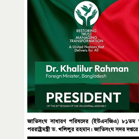
জাতিসংঘ সাধারণ পরিষদের (ইউএনজিএ) ৮১তম অধ
পররাষ্ট্রমন্ত্রী ড. খলিলুর রহমান। জাতিসংঘ সদর দপ্ত