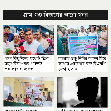
গ্রাম-গঞ্জ বিভাগের আরো খবর
অল্প কিছুদিনের মধ্যেই তিস্তা
কয়রায় চক্ষু শিবির ক্যাম্প ঘিরে
মহাপরিকল্পনার পাইলট
আগাম প্রচারণায় ব্যস্ত বিএনপি
প্রকল্পের কাজ শুরু
নেতা হাসান
হবে......কুড়িগ্রামে পানিসম্পদ
প্রতিমন্ত্রী