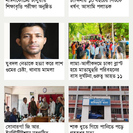
নাঙ্গলকোটের ঢালুয়ায়
চান্দিনায় ১০ বছরের শিশুকে
শিক্ষাবৃত্তি পরীক্ষা অনুষ্ঠিত
ধর্ষণ; আসামি পলাতক
যুবদল নেতাকে হত্যা করে লাশ
লামা-আলীকদমে চাকা ব্লাস্ট
গুমের চেষ্টা, থানায় মামলা
হয়ে মাতামুহুরি পরিবহনের
বাস দুর্ঘটনা,গুরুত্ব আহত ১১
সোনারগাঁ জি.আর.
শাক ধুতে গিয়ে পানিতে পড়ে