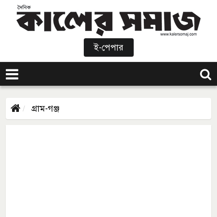
ই-পেপার
গ্রাম-গঞ্জ