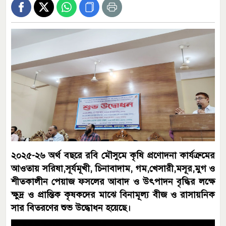
২০২৫-২৬ অর্থ বছরে রবি মৌসুমে কৃষি প্রণোদনা কার্যত্রুমের
আওতায় সরিষা,সূর্যমূখী, চিনাবাদাম, গম,খেসারী,মসূর,মুগ ও
শীতকালীন পেয়াজ ফসলের আবাদ ও উৎপাদন বৃদ্ধির লক্ষে
ক্ষুদ্র ও প্রান্তিক কৃষকদের মাঝে বিনামূল্য বীজ ও রাসায়নিক
সার বিতরণের শুভ উদ্ধোধন হয়েছে।