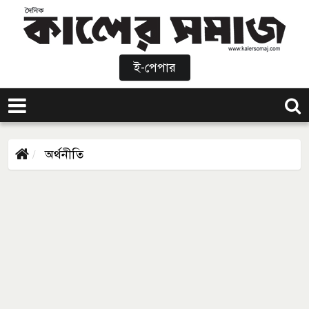
ই-পেপার
অর্থনীতি