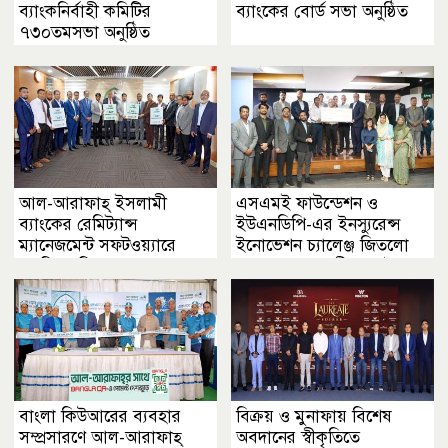
ব্যাংকনির্বাহী কমিটির
ব্যাংকের বোর্ড সভা অনুষ্ঠিত
৭৩০তমসভা অনুষ্ঠিত
আল-আরাফাহ্ ইসলামী
এসএমই ফাউন্ডেশন ও
ব্যাংকের রেমিট্যান্স
ইউএনডিপি-এর ইনস্যুরেন্স
ম্যানেজমেন্ট সফটওয়্যারে
ইনোভেশন চ্যালেঞ্জ জিতলো
এনপিএসবি সংযুক্ত
ব্র্যাক ব্যাংক ও গ্রীন ডেল্টা
বাংলা কিউআরের ব্যবহার
বিক্রয় ও মুনাফায় বিশেষ
সম্প্রসারণে আল-আরাফাহ্
অবদানের স্বীকৃতিতে