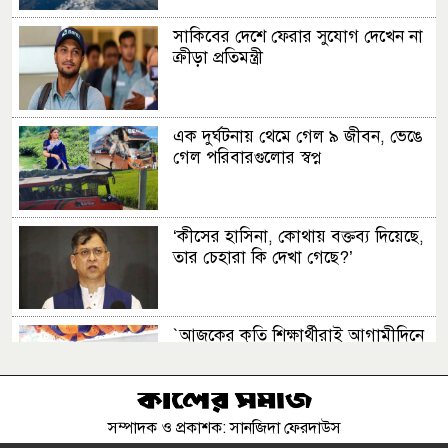
সাকিবের দেশে ফেরার সুযোগ দেখেন না
ক্রীড়া প্রতিমন্ত্রী
এক দুর্ঘটনায় থেমে গেল ৯ জীবন, ভেঙে
গেল পরিবারগুলোর স্বপ্ন
‘কীসের হাসিনা, কোথায় বক্তব্য দিয়েছে,
তার চেহারা কি দেখা গেছে?’
‍‍`আজকের কৃতি শিক্ষার্থীরাই আগামীদিনে
দেশের নেতৃত্ব দিবে ......‍‍` মনজুর এলাহী
এমপি
সম্পাদক ও প্রকাশক: সানজিদা ফেরদাউস
ক্রিসেনট জুট মিলে ফিড কারখানা চালু