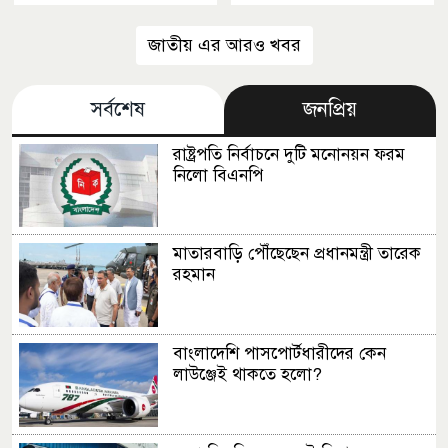
জাতীয় এর আরও খবর
সর্বশেষ
জনপ্রিয়
রাষ্ট্রপতি নির্বাচনে দুটি মনোনয়ন ফরম
নিলো বিএনপি
মাতারবাড়ি পৌঁছেছেন প্রধানমন্ত্রী তারেক
রহমান
বাংলাদেশি পাসপোর্টধারীদের কেন
লাউঞ্জেই থাকতে হলো?