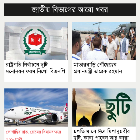
জাতীয় বিভাগের আরো খবর
রাষ্ট্রপতি নির্বাচনে দুটি
মাতারবাড়ি পৌঁছেছেন
মনোনয়ন ফরম নিলো বিএনপি
প্রধানমন্ত্রী তারেক রহমান
চলতি মাসে ঈদে মিলাদুন্নবীর
ভোগান্তির রাত, রোমের বিমানবন্দরে
ছুটি, কারা পাবেন আর কারা
২৫৯ যাত্রী