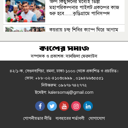
অল্প কিছুদিনের মধ্যেই তিস্তা
মহাপরিকল্পনার পাইলট প্রকল্পের কাজ
শুরু হবে......কুড়িগ্রামে পানিসম্পদ
প্রতিমন্ত্রী
কয়রায় চক্ষু শিবির ক্যাম্প ঘিরে আগাম
প্রচারণায় ব্যস্ত বিএনপি নেতা হাসান
সম্পাদক ও প্রকাশক: সানজিদা ফেরদাউস
চলতি মাসে ঈদে মিলাদুন্নবীর ছুটি, কারা
পাবেন আর কারা পাবেন না
৪২/১-ক, সেগুনবাগিচা, রমনা, ঢাকা-১০০০ থেকে প্রকাশিত ও প্রচারিত।
ফোন: +৮৮-০২-৪১০৩০৯৯৯ , ০১৯৪৬৬৩৫৫৫১
নিউজরুম: ০৯৬৭৮৭৪২৭৭২
বৃদ্ধকে ধরে নিয়ে গেল বিএসএফ,
ইমেইল: kalersomaj@gmail.com
ভারতীয়কে ধরে আনল বাংলাদেশিরা
পিএসসিতে নতুন চার সদস্য নিয়োগ
গোপনীয়তার নীতি
ব্যবহারের শর্তাবলী
যোগাযোগ