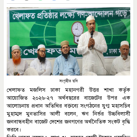
সংগৃহীত ছবি
খেলাফত মজলিস ঢাকা মহানগরী উত্তর শাখা কর্তৃক
আয়োজিত ২০২৬-২৭ অর্থবছরের বাজেটের উপর এক
আলোচনায় প্রধান অতিথির বক্তব্যে সংগঠনের যুগ্ম মহাসচিব
মুহাম্মদ মুনতাসির আলী বলেন, ঋণ নির্ভর উচ্চবিলাসী
জনবান্ধবহীন বাজেট দেশের জনগণের অর্থনৈতিক সংকট বৃদ্ধি
করবে।