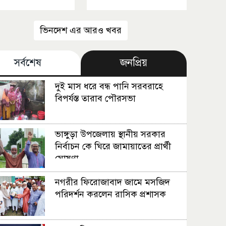
ভিনদেশ এর আরও খবর
সর্বশেষ
জনপ্রিয়
দুই মাস ধরে বন্ধ পানি সরবরাহে
বিপর্যস্ত তারাব পৌরসভা
ভাঙ্গুড়া উপজেলায় স্থানীয় সরকার
নির্বাচন কে ঘিরে জামায়াতের প্রার্থী
ঘোষণা
নগরীর ফিরোজাবাদ জামে মসজিদ
পরিদর্শন করলেন রাসিক প্রশাসক