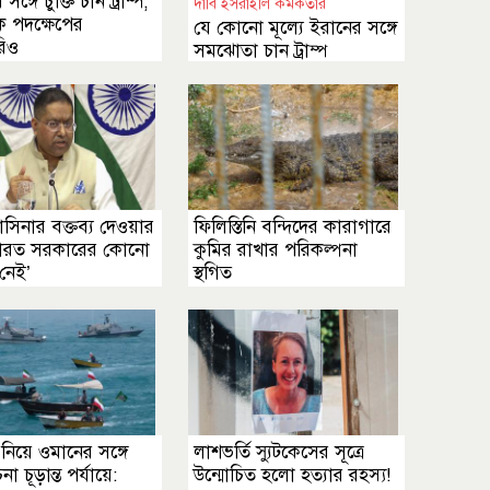
সঙ্গে চুক্তি চান ট্রাম্প,
দাবি ইসরাইলি কর্মকর্তার
ক পদক্ষেপের
যে কোনো মূল্যে ইরানের সঙ্গে
রিও
সমঝোতা চান ট্রাম্প
াসিনার বক্তব্য দেওয়ার
ফিলিস্তিনি বন্দিদের কারাগারে
 ভারত সরকারের কোনো
কুমির রাখার পরিকল্পনা
 নেই’
স্থগিত
নিয়ে ওমানের সঙ্গে
লাশভর্তি স্যুটকেসের সূত্রে
 চূড়ান্ত পর্যায়ে:
উন্মোচিত হলো হত্যার রহস্য!