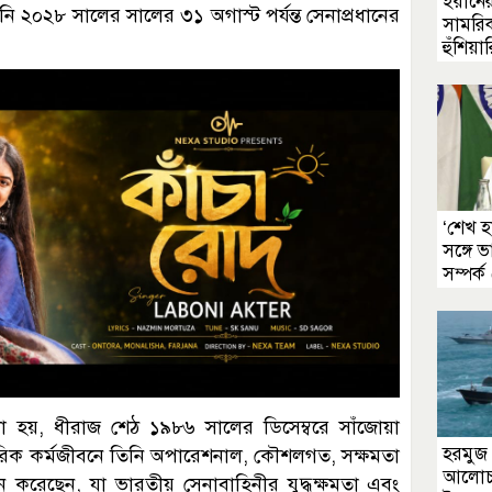
ইরানের 
 ২০২৮ সালের সালের ৩১ অগাস্ট পর্যন্ত সেনাপ্রধানের
সামরি
হুঁশিয়া
‘শেখ হ
সঙ্গে
সম্পর্ক
ে বলা হয়, ধীরাজ শেঠ ১৯৮৬ সালের ডিসেম্বরে সাঁজোয়া
হরমুজ 
রিক কর্মজীবনে তিনি অপারেশনাল, কৌশলগত, সক্ষমতা
আলোচনা
অর্জন করেছেন, যা ভারতীয় সেনাবাহিনীর যুদ্ধক্ষমতা এবং