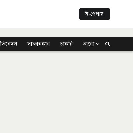
ই-পেপার
্রতিবেদন
সাক্ষাৎকার
চাকরি
আরো