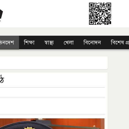
িনদেশ
শিক্ষা
স্বাস্থ্য
খেলা
বিনোদন
বিশেষ প
েঠ