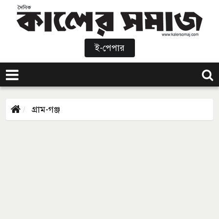
ই-পেপার
গ্রাম-গঞ্জ