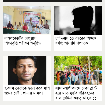
নাঙ্গলকোটের ঢালুয়ায়
চান্দিনায় ১০ বছরের শিশুকে
শিক্ষাবৃত্তি পরীক্ষা অনুষ্ঠিত
ধর্ষণ; আসামি পলাতক
যুবদল নেতাকে হত্যা করে লাশ
লামা-আলীকদমে চাকা ব্লাস্ট
গুমের চেষ্টা, থানায় মামলা
হয়ে মাতামুহুরি পরিবহনের
বাস দুর্ঘটনা,গুরুত্ব আহত ১১