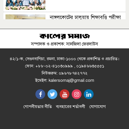
নাঙ্গলকোটের ঢালুয়ায় শিক্ষাবৃত্তি পরীক্ষা
অনুষ্ঠিত
সম্পাদক ও প্রকাশক: সানজিদা ফেরদাউস
চান্দিনায় ১০ বছরের শিশুকে ধর্ষণ;
আসামি পলাতক
৪২/১-ক, সেগুনবাগিচা, রমনা, ঢাকা-১০০০ থেকে প্রকাশিত ও প্রচারিত।
ফোন: +৮৮-০২-৪১০৩০৯৯৯ , ০১৯৪৬৬৩৫৫৫১
নিউজরুম: ০৯৬৭৮৭৪২৭৭২
বাকৃবিতে বিএসভিইআরের ৩২তম
ইমেইল: kalersomaj@gmail.com
বার্ষিক বৈজ্ঞানিক সম্মেলন শুরু
যুবদল নেতাকে হত্যা করে লাশ গুমের
গোপনীয়তার নীতি
ব্যবহারের শর্তাবলী
যোগাযোগ
চেষ্টা, থানায় মামলা