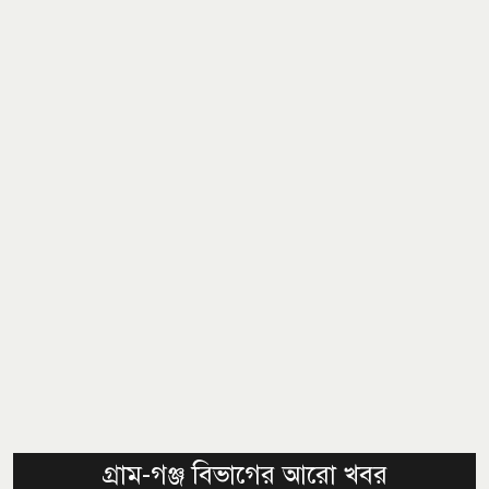
গ্রাম-গঞ্জ বিভাগের আরো খবর