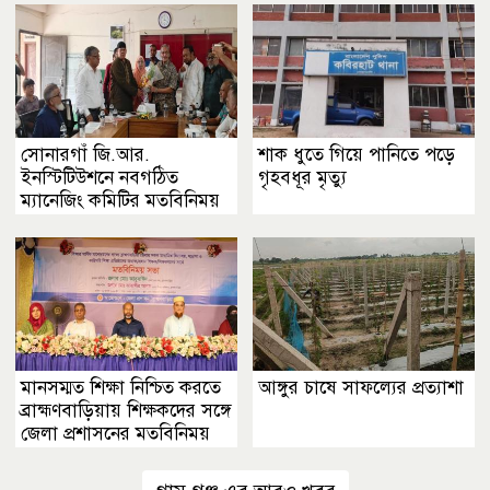
সোনারগাঁ জি.আর.
শাক ধুতে গিয়ে পানিতে পড়ে
ইনস্টিটিউশনে নবগঠিত
গৃহবধূর মৃত্যু
ম্যানেজিং কমিটির মতবিনিময়
সভা
মানসম্মত শিক্ষা নিশ্চিত করতে
আঙ্গুর চাষে সাফল্যের প্রত্যাশা
ব্রাহ্মণবাড়িয়ায় শিক্ষকদের সঙ্গে
জেলা প্রশাসনের মতবিনিময়