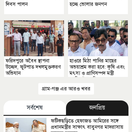
দিবস পালন
হচ্ছে ভোলার জনগন
ফরিদপুরে অবৈধ স্থাপনা
হাওরে মিঠা পানির মাছের
উচ্ছেদ, ফুটপাত দখলমুক্তকরণ
অভয়াশ্রম করা হবে: কৃষি এবং
অভিযান
মৎস্য ও প্রাণিসম্পদ মন্ত্রী
আমিন উর রশিদ
গ্রাম-গঞ্জ এর আরও খবর
সর্বশেষ
জনপ্রিয়
ফটিকছড়িতে হেফাজত আমিরের সঙ্গে
প্রধানমন্ত্রীর সাক্ষাৎ বাবুনগর মাদরাসায়