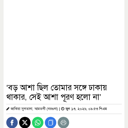
‘বড় আশা ছিল তোমার সঙ্গে ঢাকায়
থাকার, সেই আশা পূরণ হলো না’
জাকিয়া সুলতানা, আমতলী (বরগুনা)
|
জুন ১৩, ২০২৬, ০৯:৫৩ পিএম