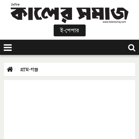
ই-পেপার
গ্রাম-গঞ্জ