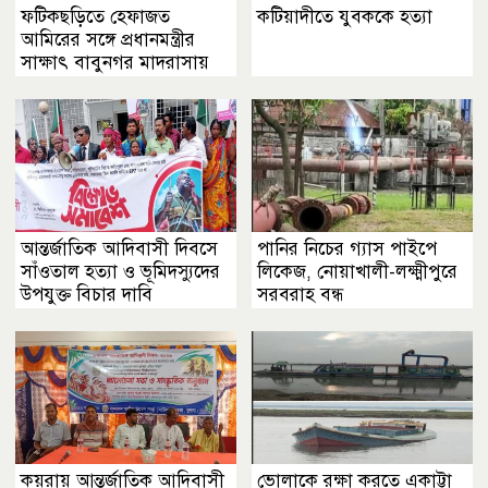
ফটিকছড়িতে হেফাজত
কটিয়াদীতে যুবককে হত্যা
আমিরের সঙ্গে প্রধানমন্ত্রীর
সাক্ষাৎ বাবুনগর মাদরাসায়
তারেক রহমান
আন্তর্জাতিক আদিবাসী দিবসে
পানির নিচের গ্যাস পাইপে
সাঁওতাল ‎হত্যা ও ভূমিদস্যুদের
লিকেজ, নোয়াখালী-লক্ষ্মীপুরে
উপযুক্ত বিচার দাবি
সরবরাহ বন্ধ
কয়রায় আন্তর্জাতিক আদিবাসী
ভোলাকে রক্ষা করতে একাট্টা