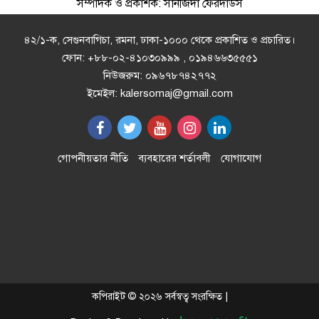
সম্পাদক ও প্রকাশক: সানজিদা ফেরদাউস
কয়রায় আন্তর্জাতিক আদিবাসী দিবস
পালন
৪২/১-ক, সেগুনবাগিচা, রমনা, ঢাকা-১০০০ থেকে প্রকাশিত ও প্রচারিত।
ফোন: +৮৮-০২-৪১০৩০৯৯৯ , ০১৯৪৬৬৩৫৫৫১
নিউজরুম: ০৯৬৭৮৭৪২৭৭২
৪র্থ আইসিসি এমার্জিং এশিয়া ব্যাংকিং
ইমেইল: kalersomaj@gmail.com
অ্যাওয়ার্ড” পেলো এনসিসি ব্যাংক
ভোলাকে রক্ষা করতে একাট্টা হচ্ছে
গোপনীয়তার নীতি
ব্যবহারের শর্তাবলী
যোগাযোগ
ভোলার জনগন
ফরিদপুরে অবৈধ স্থাপনা উচ্ছেদ, ফুটপাত
দখলমুক্তকরণ অভিযান
হুমায়ূন আহমেদের ‘মিসির আলী সিরিজ’
কপিরাইট © ২০২৬ সর্বস্বত্ব সংরক্ষিত |
নিয়ে সম্প্রতি এক সাহিত্য