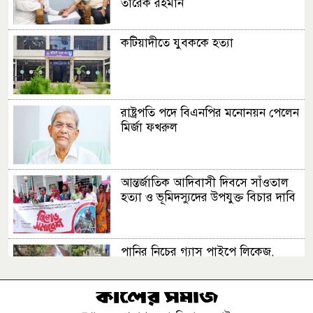
তারেক রহমান
কটিয়াদীতে যুবককে হত্যা
রাষ্ট্রপতি পদে বিএনপির মনোনয়ন পেলেন
মির্জা ফখরুল
আন্তর্জাতিক আদিবাসী দিবসে সাঁওতাল
‎হত্যা ও ভূমিদস্যুদের উপযুক্ত বিচার দাবি
পানির নিচের গ্যাস পাইপে লিকেজ,
নোয়াখালী-লক্ষ্মীপুরে সরবরাহ বন্ধ