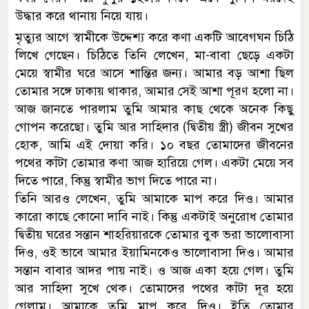
উদ্ধার করে থানায় নিয়ে যায়।
মৃত্যুর আগে স্বামীকে উদ্দেশ্য করে কণা একটি আবেগঘন চিঠি
লিখে গেছেন। চিঠিতে তিনি লেখেন, মা-বাবা ছেড়ে একটা
মেয়ে স্বামীর ঘরে আসে শান্তির জন্য। আমার বড় আশা ছিল
তোমার সঙ্গে ঢাকায় থাকার, আমার সেই আশা পূরণ হলো না।
আজ জানতে পারলাম তুমি আমার কাছ থেকে অনেক কিছু
গোপন করেছো। তুমি আর সাহিদার (দ্বিতীয় স্ত্রী) জীবন সুখের
হোক, আমি এই দোয়া করি। ১০ বছর তোমাদের জীবনের
পথের কাঁটা তোমার কণা আজ হারিয়ে গেল। একটা মেয়ে সব
দিতে পারে, কিন্তু স্বামীর ভাগ দিতে পারে না।
তিনি আরও লেখেন, তুমি আমাকে মাপ করে দিও। আমার
কারো কাছে কোনো দাবি নাই। কিন্তু একটাই অনুরোধ তোমার
দ্বিতীয় ঘরের সন্তান শাহরিয়ারকে তোমার বুক ভরা ভালোবাসা
দিও, ওই ভাবে আমার ইয়ামিনকেও ভালোবাসা দিও। আমার
সন্তান বাবার আদর পায় নাই। ও আজ একা হয়ে গেল। তুমি
আর সাহিদা সুখে থেক। তোমাদের পথের কাঁটা দূর হয়ে
গেলাম। আমাকে তুমি মাপ করে দিও। ইতি তোমার