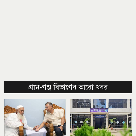
গ্রাম-গঞ্জ বিভাগের আরো খবর