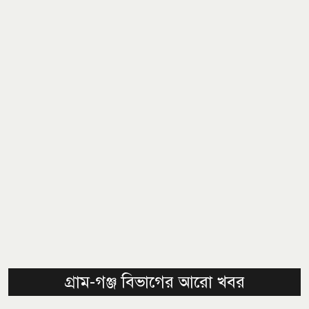
গ্রাম-গঞ্জ বিভাগের আরো খবর