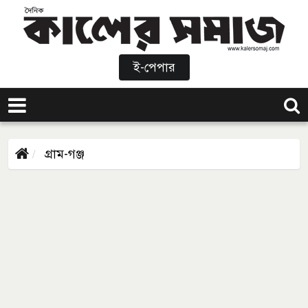
ই-পেপার
গ্রাম-গঞ্জ