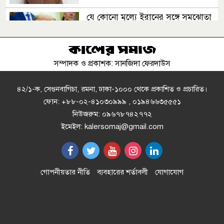
যে কোনো মূল্যে ইরানের সঙ্গে সমঝোতা
চান ট্রাম্প
সম্পাদক ও প্রকাশক: সানজিদা ফেরদাউস
ফ্যাসিবাদবিরোধী আন্দোলনে
হত্যাকাণ্ডের বিচার হবে স্বচ্ছ, নিরপেক্ষ ও
বিশ্বাসযোগ্য
৪২/১-ক, সেগুনবাগিচা, রমনা, ঢাকা-১০০০ থেকে প্রকাশিত ও প্রচারিত।
ফোন: +৮৮-০২-৪১০৩০৯৯৯ , ০১৯৪৬৬৩৫৫৫১
নিউজরুম: ০৯৬৭৮৭৪২৭৭২
বরিশাল বিশ্ববিদ্যালয়ে ছাত্রদল-শিবির
ইমেইল: kalersomaj@gmail.com
সংঘর্ষ, আহত ১০
বিশ্বকাপে ইতিহাস গড়া কেপ ভার্দে
গোপনীয়তার নীতি
ব্যবহারের শর্তাবলী
যোগাযোগ
কোচের বিদায়
আইপিএল খেলতে গিয়ে বিপাকে আমির