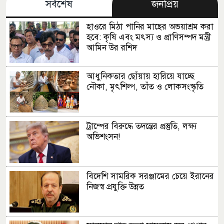
সর্বশেষ
জনপ্রিয়
হাওরে মিঠা পানির মাছের অভয়াশ্রম করা
হবে: কৃষি এবং মৎস্য ও প্রাণিসম্পদ মন্ত্রী
আমিন উর রশিদ
আধুনিকতার ছোঁয়ায় হারিয়ে যাচ্ছে
নৌকা, মৃৎশিল্প, তাঁত ও লোকসংস্কৃতি
ট্রাম্পের বিরুদ্ধে তদন্তের প্রস্তুতি, লক্ষ্য
অভিশংসন!
বিদেশি সামরিক সরঞ্জামের চেয়ে ইরানের
নিজস্ব প্রযুক্তি উন্নত