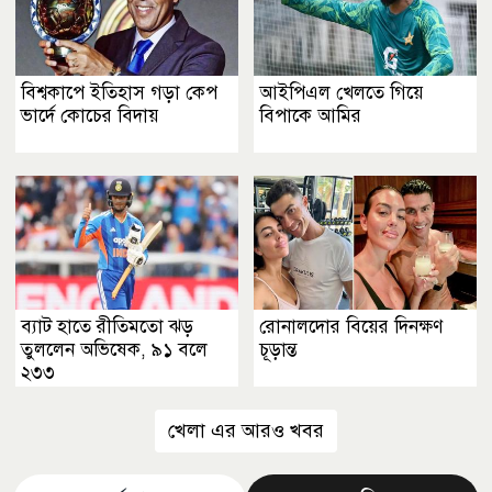
বিশ্বকাপে ইতিহাস গড়া কেপ
আইপিএল খেলতে গিয়ে
ভার্দে কোচের বিদায়
বিপাকে আমির
ব্যাট হাতে রীতিমতো ঝড়
রোনালদোর বিয়ের দিনক্ষণ
তুললেন অভিষেক, ৯১ বলে
চূড়ান্ত
২৩৩
খেলা এর আরও খবর