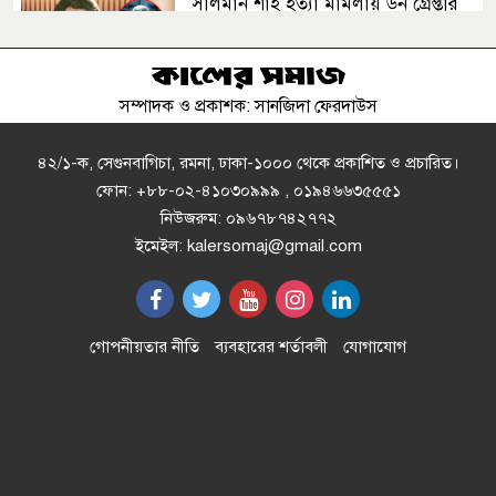
সালমান শাহ হত্যা মামলায় ডন গ্রেপ্তার
সম্পাদক ও প্রকাশক: সানজিদা ফেরদাউস
রাষ্ট্রপতি নির্বাচনে ১১ দলীয় জোটের প্রার্থী
কর্নেল (অব.) অলি আহমেদ
৪২/১-ক, সেগুনবাগিচা, রমনা, ঢাকা-১০০০ থেকে প্রকাশিত ও প্রচারিত।
ফোন: +৮৮-০২-৪১০৩০৯৯৯ , ০১৯৪৬৬৩৫৫৫১
নিউজরুম: ০৯৬৭৮৭৪২৭৭২
লবণ চাষিদের কষ্ট লাঘবে শিগগিরই
ইমেইল: kalersomaj@gmail.com
নতুন মূল্য নির্ধারণ করা হবে : প্রধানমন্ত্রী
আকস্মিক পরিদর্শনে স্থাস্থ্যমন্ত্রী, চাঁদপুরের
গোপনীয়তার নীতি
ব্যবহারের শর্তাবলী
যোগাযোগ
সিভিল সার্জন বরখাস্ত
‘যৌন ডাক্তার’ বলে অপপ্রচার, মুখ
খুললেন জারা