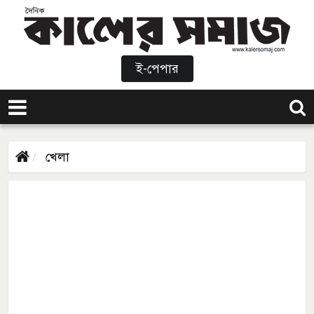
ই-পেপার
খেলা