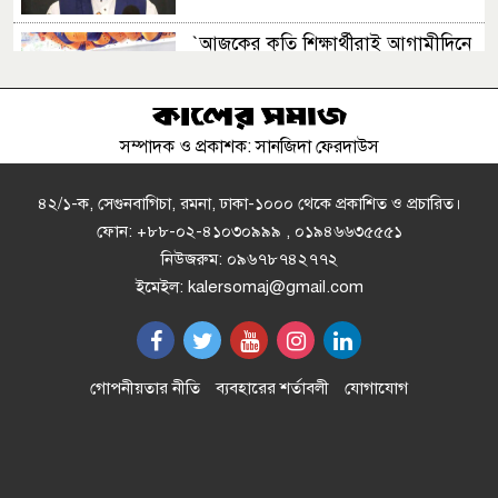
‍‍`আজকের কৃতি শিক্ষার্থীরাই আগামীদিনে
দেশের নেতৃত্ব দিবে ......‍‍` মনজুর এলাহী
এমপি
সম্পাদক ও প্রকাশক: সানজিদা ফেরদাউস
ক্রিসেনট জুট মিলে ফিড কারখানা চালু
করার প্রতিবাদে বিক্ষোভ ও মানববন্ধন
৪২/১-ক, সেগুনবাগিচা, রমনা, ঢাকা-১০০০ থেকে প্রকাশিত ও প্রচারিত।
ফোন: +৮৮-০২-৪১০৩০৯৯৯ , ০১৯৪৬৬৩৫৫৫১
নিউজরুম: ০৯৬৭৮৭৪২৭৭২
মান্দায় চাঁদা না পেয়ে পুকুরে বিষ
ইমেইল: kalersomaj@gmail.com
প্রয়োগ"প্রায় ৮ লক্ষ টাকার মাছ নিধনের
অভিযোগ
স্বাস্থ্যসেবায় কক্সবাজারের নতুন দিগন্ত
গোপনীয়তার নীতি
ব্যবহারের শর্তাবলী
যোগাযোগ
অস্থিরতা সৃষ্টির চেষ্টা করে সফল হবে না