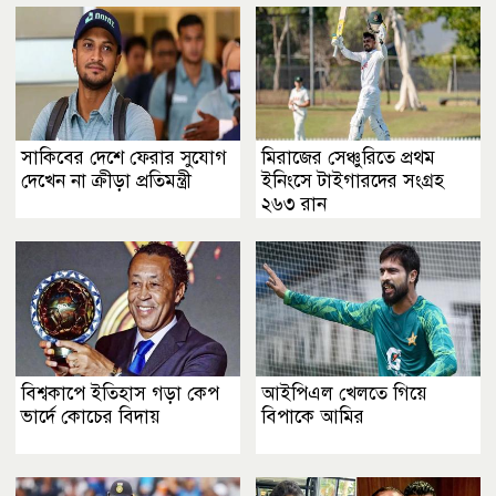
সাকিবের দেশে ফেরার সুযোগ
মিরাজের সেঞ্চুরিতে প্রথম
দেখেন না ক্রীড়া প্রতিমন্ত্রী
ইনিংসে টাইগারদের সংগ্রহ
২৬৩ রান
বিশ্বকাপে ইতিহাস গড়া কেপ
আইপিএল খেলতে গিয়ে
ভার্দে কোচের বিদায়
বিপাকে আমির