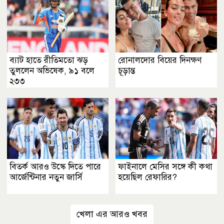
ব্যাট হাতে রীতিমতো ঝড়
রোনালদোর বিয়ের দিনক্ষণ
তুললেন অভিষেক, ৯১ বলে
চূড়ান্ত
২৩৩
বিতর্ক আরও উস্কে দিতে পারে
ফাইনালে মেসির সঙ্গে কী কথা
আর্জেন্টিনার নতুন জার্সি
হয়েছিল রেফারির?
খেলা এর আরও খবর