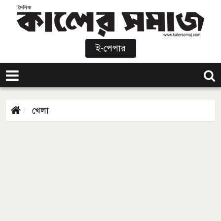
ই-পেপার
খেলা