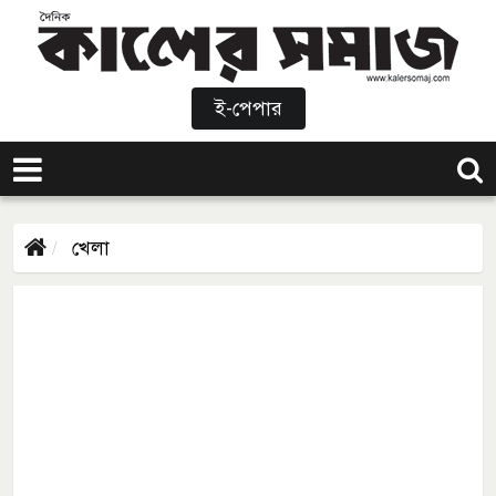
ই-পেপার
খেলা