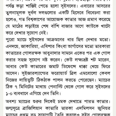
পর্যন্ত কড়া শাস্তিই পেতে হলো সুইসদের। এবারের আসরের
তুলনামূলক দুর্বল দলগুলোর একটি হিসেবে বিবেচনা করা
হলেও, গত বিশ্বকাপের আয়োজক কাতার আজ প্রমাণ করেছে
যে মাঠের লড়াইয়ে শেষ বাঁশি বাজার আগে কাউকে খাটো
করে দেখার সুযোগ নেই।
পুরো ম্যাচে সুইসদের আক্রমণের ধার ছিল দেখার মতো।
এনদয়ে, জাকারিয়া, এবিশার কিংবা ভার্গাসের মতো তারকারা
কাতারের গোলরক্ষক আবুনাদার সামনে একের পর এক গোল
করার সহজ সুযোগ নষ্ট করেন। কেউ লক্ষ্যভ্রষ্ট শট মারেন,
আবার কেউ কাতারের জমাট ডিফেন্সে ধাক্কা খেয়ে ফিরে
আসেন। সুইজারল্যান্ডের ফরোয়ার্ড ব্রিল এমবোলো কেবল
নিজের দায়িত্বটি ঠিকঠাক পালন করতে পেরেছেন। ম্যাচের
ঠিক ৭ মিনিটের মাথায় পেনাল্টি থেকে গোল করে সুইসদের
১-০ ব্যবধানে এগিয়ে দেন তিনি।
অবশ্য ম্যাচের শুরুর দিকেই চমক দেখাতে পারত কাতার।
জন্মসূত্রে ব্রাজিলিয়ান কাতারি তারকা এদমিলসন জুনিয়র
ম্যাচের প্রথম বড় সুযোগটি তৈরি করলেও সুইস গোলরক্ষক