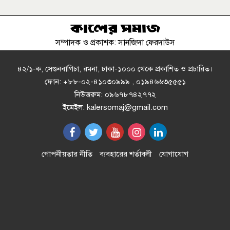
ভারতীয়কে ধরে আনল বাংলাদেশিরা
সম্পাদক ও প্রকাশক: সানজিদা ফেরদাউস
পিএসসিতে নতুন চার সদস্য নিয়োগ
৪২/১-ক, সেগুনবাগিচা, রমনা, ঢাকা-১০০০ থেকে প্রকাশিত ও প্রচারিত।
ফোন: +৮৮-০২-৪১০৩০৯৯৯ , ০১৯৪৬৬৩৫৫৫১
নিউজরুম: ০৯৬৭৮৭৪২৭৭২
মানুষের কল্যাণে ঐক্যবদ্ধভাবে কাজ
ইমেইল: kalersomaj@gmail.com
করতে হবে: গণপূর্ত মন্ত্রী
নাঙ্গলকোটের ঢালুয়ায় শিক্ষাবৃত্তি পরীক্ষা
গোপনীয়তার নীতি
ব্যবহারের শর্তাবলী
যোগাযোগ
অনুষ্ঠিত
চান্দিনায় ১০ বছরের শিশুকে ধর্ষণ;
আসামি পলাতক