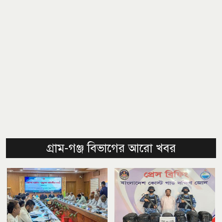
গ্রাম-গঞ্জ বিভাগের আরো খবর