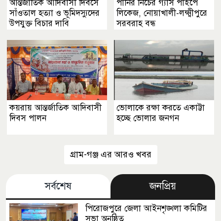
আন্তর্জাতিক আদিবাসী দিবসে
পানির নিচের গ্যাস পাইপে
সাঁওতাল ‎হত্যা ও ভূমিদস্যুদের
লিকেজ, নোয়াখালী-লক্ষ্মীপুরে
উপযুক্ত বিচার দাবি
সরবরাহ বন্ধ
কয়রায় আন্তর্জাতিক আদিবাসী
ভোলাকে রক্ষা করতে একাট্টা
দিবস পালন
হচ্ছে ভোলার জনগন
গ্রাম-গঞ্জ এর আরও খবর
সর্বশেষ
জনপ্রিয়
পিরোজপুরে জেলা আইনশৃঙ্খলা কমিটির
সভা অনুষ্ঠিত