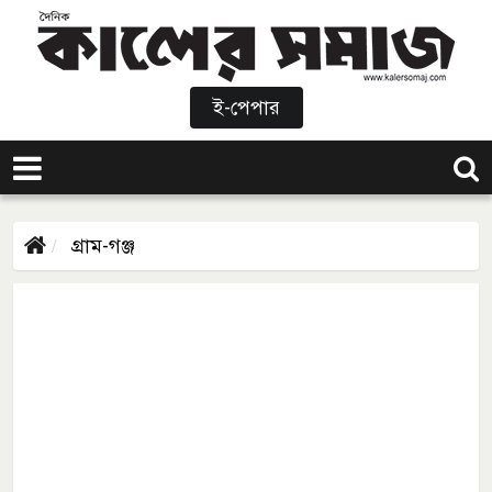
ই-পেপার
গ্রাম-গঞ্জ