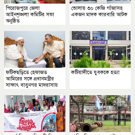
পিরোজপুরে জেলা
ভোলায় ৩০ কেজি গাঁজাসহ
আইনশৃঙ্খলা কমিটির সভা
একজন মাদক কারবারি আটক
অনুষ্ঠিত
ফটিকছড়িতে হেফাজত
কটিয়াদীতে যুবককে হত্যা
আমিরের সঙ্গে প্রধানমন্ত্রীর
সাক্ষাৎ বাবুনগর মাদরাসায়
তারেক রহমান