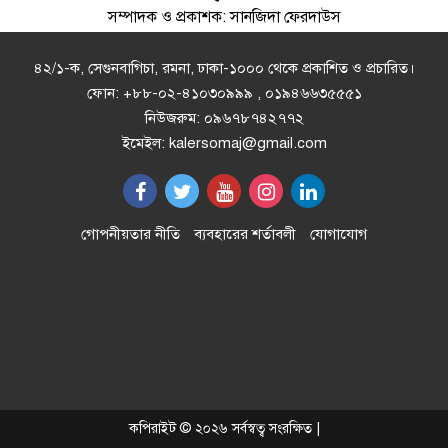
সম্পাদক ও প্রকাশক: সানজিদা ফেরদাউস
রাষ্ট্রপতি পদে বিএনপির মনোনয়ন পেলেন
মির্জা ফখরুল
৪২/১-ক, সেগুনবাগিচা, রমনা, ঢাকা-১০০০ থেকে প্রকাশিত ও প্রচারিত।
ফোন: +৮৮-০২-৪১০৩০৯৯৯ , ০১৯৪৬৬৩৫৫৫১
নিউজরুম: ০৯৬৭৮৭৪২৭৭২
আন্তর্জাতিক আদিবাসী দিবসে সাঁওতাল
ইমেইল: kalersomaj@gmail.com
‎হত্যা ও ভূমিদস্যুদের উপযুক্ত বিচার দাবি
পানির নিচের গ্যাস পাইপে লিকেজ,
গোপনীয়তার নীতি
ব্যবহারের শর্তাবলী
যোগাযোগ
নোয়াখালী-লক্ষ্মীপুরে সরবরাহ বন্ধ
কয়রায় আন্তর্জাতিক আদিবাসী দিবস
পালন
৪র্থ আইসিসি এমার্জিং এশিয়া ব্যাংকিং
কপিরাইট © ২০২৬ সর্বস্বত্ব সংরক্ষিত |
অ্যাওয়ার্ড” পেলো এনসিসি ব্যাংক