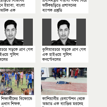
্যংছড়িতে বিজিবির
প্রধানমন্ত্রীর সম্ভাব্য সফর ঘিরে
নে ইয়াবা, বাংলা
ফটিকছড়িতে প্রশাসনের
 আটক এক
ব্যাপক প্রস্তুতি
রচরে সড়কে প্রাণ গেল
কুলিয়ারচরে সড়কে প্রাণ গেল
ইওয়ে পুলিশ
এক হাইওয়ে পুলিশ
েবলের
কনস্টেবলের
 শিক্ষার্থীদের বিক্ষোভে
কাশিয়ানীর রেলস্টেশন থেকে
 প্রধান শিক্ষক,
অজ্ঞাত এক ব্যাক্তির মরদেহ