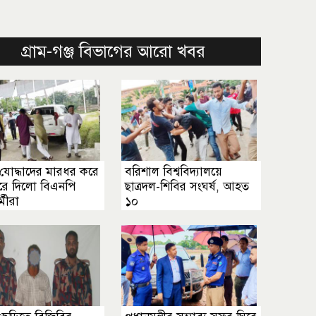
গ্রাম-গঞ্জ বিভাগের আরো খবর
যোদ্ধাদের মারধর করে
বরিশাল বিশ্ববিদ্যালয়ে
রে দিলো বিএনপি
ছাত্রদল-শিবির সংঘর্ষ, আহত
্মীরা
১০