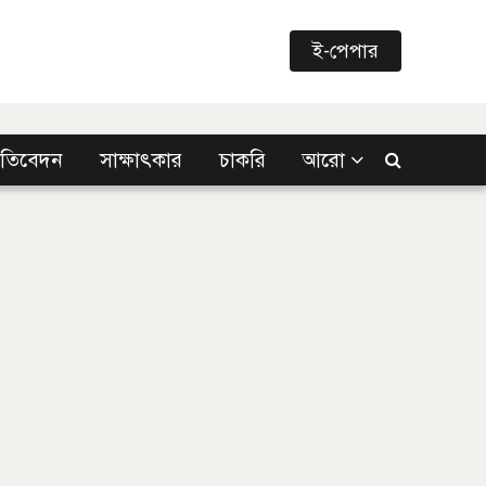
ই-পেপার
্রতিবেদন
সাক্ষাৎকার
চাকরি
আরো