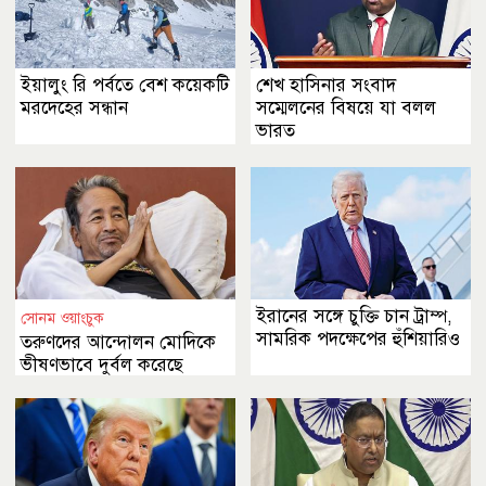
ইয়ালুং রি পর্বতে বেশ কয়েকটি
শেখ হাসিনার সংবাদ
মরদেহের সন্ধান
সম্মেলনের বিষয়ে যা বলল
ভারত
ইরানের সঙ্গে চুক্তি চান ট্রাম্প,
সোনম ওয়াংচুক
সামরিক পদক্ষেপের হুঁশিয়ারিও
তরুণদের আন্দোলন মোদিকে
ভীষণভাবে দুর্বল করেছে