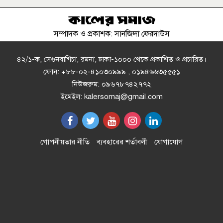
সম্পাদক ও প্রকাশক: সানজিদা ফেরদাউস
বাকৃবিতে বিএসভিইআরের ৩২তম
বার্ষিক বৈজ্ঞানিক সম্মেলন শুরু
৪২/১-ক, সেগুনবাগিচা, রমনা, ঢাকা-১০০০ থেকে প্রকাশিত ও প্রচারিত।
ফোন: +৮৮-০২-৪১০৩০৯৯৯ , ০১৯৪৬৬৩৫৫৫১
নিউজরুম: ০৯৬৭৮৭৪২৭৭২
যুবদল নেতাকে হত্যা করে লাশ গুমের
ইমেইল: kalersomaj@gmail.com
চেষ্টা, থানায় মামলা
লামা-আলীকদমে চাকা ব্লাস্ট হয়ে
গোপনীয়তার নীতি
ব্যবহারের শর্তাবলী
যোগাযোগ
মাতামুহুরি পরিবহনের বাস দুর্ঘটনা,গুরুত্ব
আহত ১১
সোনারগাঁ জি.আর. ইনস্টিটিউশনে
নবগঠিত ম্যানেজিং কমিটির মতবিনিময়
সভা