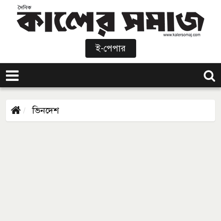
ই-পেপার
ভিনদেশ