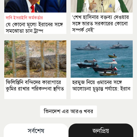
‘শেখ হাসিনার বক্তব্য দেওয়ার
দাবি ইসরাইলি কর্মকর্তার
সঙ্গে ভারত সরকারের কোনো
যে কোনো মূল্যে ইরানের সঙ্গে
সম্পর্ক নেই’
সমঝোতা চান ট্রাম্প
ফিলিস্তিনি বন্দিদের কারাগারে
হরমুজ নিয়ে ওমানের সঙ্গে
কুমির রাখার পরিকল্পনা স্থগিত
আলোচনা চূড়ান্ত পর্যায়ে: ইরান
ভিনদেশ এর আরও খবর
সর্বশেষ
জনপ্রিয়