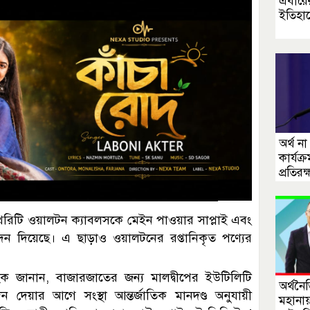
এবারে
ইতিহা
অর্থ ন
কার্যক্
প্রতিরক্
অথরিটি ওয়ালটন ক্যাবলসকে মেইন পাওয়ার সাপ্লাই এবং
োদন দিয়েছে। এ ছাড়াও ওয়ালটনের রপ্তানিকৃত পণ্যের
 হক জানান, বাজারজাতের জন্য মালদ্বীপের ইউটিলিটি
অর্থন
দেয়ার আগে সংস্থা আন্তর্জাতিক মানদণ্ড অনুযায়ী
মহানায