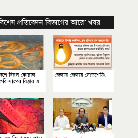
বিশেষ প্রতিবেদন বিভাগের আরো খবর
দেশে বিরল কোরাল
জেলায় জেলায় লোডশেডিং
করি সাপের বিস্তার ও