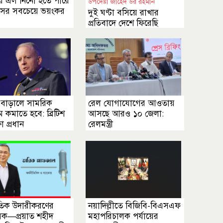
র এল নিনো হতে পারে
উপদেষ্টা জাহেদ উর রহমান
সের সবচেয়ে ভয়ংকর
দুই ঘণ্টা বসিয়ে রাখার
প্রতিবাদে দেশে ফিরেছি
া বাড়ালে সামরিক
রেল যোগাযোগের আওতায়
রম কমাতে হবে: ব্রিটিশ
আসছে আরও ১০ জেলা:
ষা প্রধান
রেলমন্ত্রী
ৈতিক উদারীকরণের
নয়াদিল্লীতে বিজিবি-বিএসএফ
়ক—প্রয়াত শহীদ
মহাপরিচালক পর্যায়ের