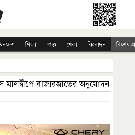
িনদেশ
শিক্ষা
স্বাস্থ্য
খেলা
বিনোদন
বিশেষ প
লস মালদ্বীপে বাজারজাতের অনুমোদন