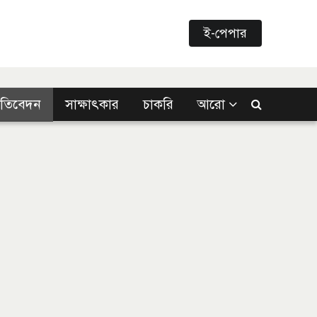
ই-পেপার
্রতিবেদন
সাক্ষাৎকার
চাকরি
আরো