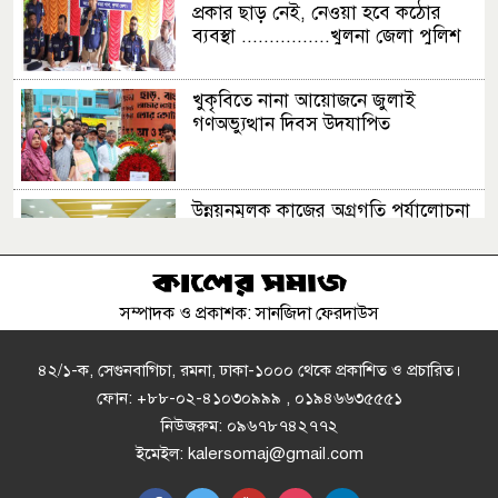
প্রকার ছাড় নেই, নেওয়া হবে কঠোর
ব্যবস্থা ................খুলনা জেলা পুলিশ
সুপার
খুকৃবিতে নানা আয়োজনে জুলাই
গণঅভ্যুত্থান দিবস উদযাপিত
উন্নয়নমূলক কাজের অগ্রগতি পর্যালোচনা
সভায় রাসিক প্রশাসক
সম্পাদক ও প্রকাশক: সানজিদা ফেরদাউস
রাজশাহীতে পাঁচ দিনব্যাপী রাজশাহীর
উদ্যোক্তা মেলার সমাপনী অনুষ্ঠিত
৪২/১-ক, সেগুনবাগিচা, রমনা, ঢাকা-১০০০ থেকে প্রকাশিত ও প্রচারিত।
ফোন: +৮৮-০২-৪১০৩০৯৯৯ , ০১৯৪৬৬৩৫৫৫১
নিউজরুম: ০৯৬৭৮৭৪২৭৭২
এসএসসির ফল ১০ আগস্ট, দেখবেন
ইমেইল: kalersomaj@gmail.com
যেভাবে