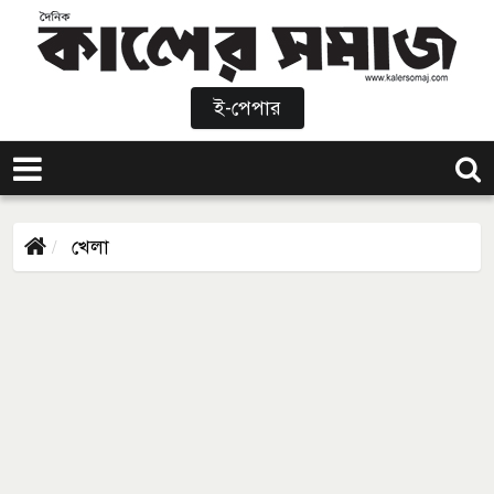
ই-পেপার
খেলা