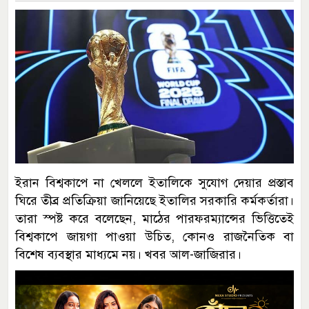
ইরান বিশ্বকাপে না খেললে ইতালিকে সুযোগ দেয়ার প্রস্তাব
ঘিরে তীব্র প্রতিক্রিয়া জানিয়েছে ইতালির সরকারি কর্মকর্তারা।
তারা স্পষ্ট করে বলেছেন, মাঠের পারফরম্যান্সের ভিত্তিতেই
বিশ্বকাপে জায়গা পাওয়া উচিত, কোনও রাজনৈতিক বা
বিশেষ ব্যবস্থার মাধ্যমে নয়। খবর আল-জাজিরার।