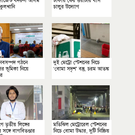
 সার্জেন্ট বদরুল আলম
ঢাকায় ফের ওয়াটার বাস
কুলখানি
চালুর উদ্যোগ
ানবসম্পদ গঠনে
দুই মেট্রো স্টেশনের নিচে
র ভূমিকা নিয়ে
‘বোমা সদৃশ’ বস্তু, চরম আতঙ্ক
ার
ে তৃতীয় লিঙ্গের
মতিঝিল মেট্রোরেল স্টেশনের
র সঙ্গে বাগবিতণ্ডার
নিচে বোমা উদ্ধার, দুটি নিষ্ক্রিয়