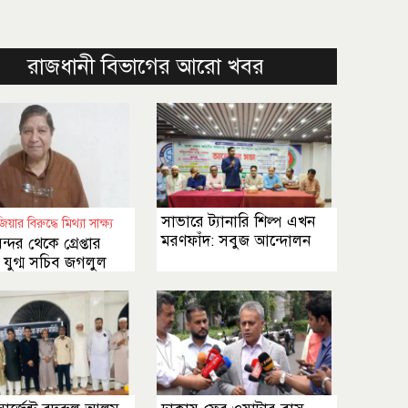
রাজধানী বিভাগের আরো খবর
সাভারে ট্যানারি শিল্প এখন
য়ার বিরুদ্ধে মিথ্যা সাক্ষ্য
মরণফাঁদ: সবুজ আন্দোলন
্দর থেকে গ্রেপ্তার
যুগ্ম সচিব জগলুল