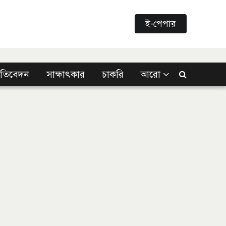
ই-পেপার
্রতিবেদন
সাক্ষাৎকার
চাকরি
আরো