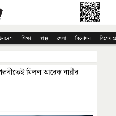
িনদেশ
শিক্ষা
স্বাস্থ্য
খেলা
বিনোদন
বিশেষ প
েই পল্লবীতেই মিলল আরেক নারীর