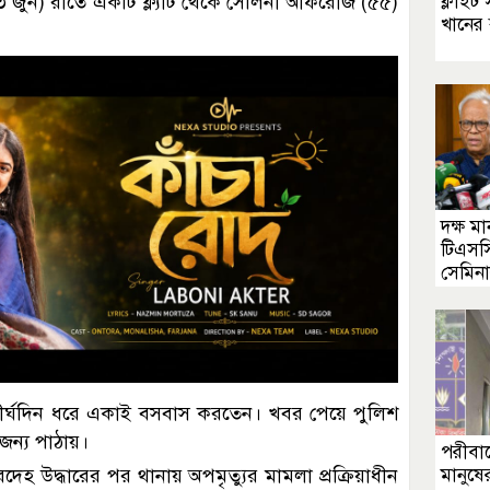
৩ জুন) রাতে একটি ফ্ল্যাট থেকে সেলিনা আফরোজ (৫৫)
ফ্লাইট
খানের 
দক্ষ ম
টিএসসি
সেমিন
 দীর্ঘদিন ধরে একাই বসবাস করতেন। খবর পেয়ে পুলিশ
জন্য পাঠায়।
পরীবাগ
দেহ উদ্ধারের পর থানায় অপমৃত্যুর মামলা প্রক্রিয়াধীন
মানুষে