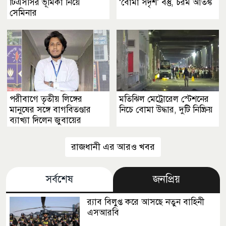
টিএসসির ভূমিকা নিয়ে
‘বোমা সদৃশ’ বস্তু, চরম আতঙ্ক
সেমিনার
পরীবাগে তৃতীয় লিঙ্গের
মতিঝিল মেট্রোরেল স্টেশনের
মানুষের সঙ্গে বাগবিতণ্ডার
নিচে বোমা উদ্ধার, দুটি নিষ্ক্রিয়
ব্যাখ্যা দিলেন জুবায়ের
রাজধানী এর আরও খবর
সর্বশেষ
জনপ্রিয়
র‍্যাব বিলুপ্ত করে আসছে নতুন বাহিনী
এসআরবি