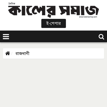
ই-পেপার
রাজধানী