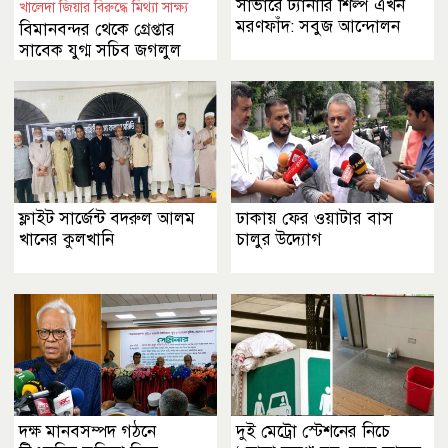
সাভারে ট্যানারি শিল্প এখন
খালেদা জিয়ার বিরুদ্ধে মিথ্যা সাক্ষ্য
মরণফাঁদ: সবুজ আন্দোলন
বিমানবন্দর থেকে গ্রেপ্তার
সাবেক যুগ্ম সচিব জগলুল
পাশা
ফ্লাইট সার্জেন্ট বদরুল আলম
ঢাকায় ফের ওয়াটার বাস
খানের কুলখানি
চালুর উদ্যোগ
দক্ষ মানবসম্পদ গঠনে
দুই মেট্রো স্টেশনের নিচে