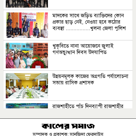
মাদকের সাথে জড়িত ব্যাক্তিদের কোন
প্রকার ছাড় নেই, নেওয়া হবে কঠোর
ব্যবস্থা ................খুলনা জেলা পুলিশ
সুপার
খুকৃবিতে নানা আয়োজনে জুলাই
গণঅভ্যুত্থান দিবস উদযাপিত
উন্নয়নমূলক কাজের অগ্রগতি পর্যালোচনা
সভায় রাসিক প্রশাসক
রাজশাহীতে পাঁচ দিনব্যাপী রাজশাহীর
উদ্যোক্তা মেলার সমাপনী অনুষ্ঠিত
সম্পাদক ও প্রকাশক: সানজিদা ফেরদাউস