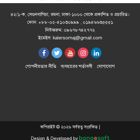
এসএসসির ফল ১০ আগস্ট, দেখবেন
যেভাবে
৪২/১-ক, সেগুনবাগিচা, রমনা, ঢাকা-১০০০ থেকে প্রকাশিত ও প্রচারিত।
ফোন: +৮৮-০২-৪১০৩০৯৯৯ , ০১৯৪৬৬৩৫৫৫১
নিউজরুম: ০৯৬৭৮৭৪২৭৭২
ইলিয়াস আলী গুম: নতুন মামলা হিসেবে
ইমেইল: kalersomaj@gmail.com
তদন্তের সিদ্ধান্ত ট্রাইব্যুনালের
প্রথম শ্রেণিতে ভর্তি লটারিতে, পরীক্ষা হবে
গোপনীয়তার নীতি
ব্যবহারের শর্তাবলী
যোগাযোগ
দ্বিতীয় থেকে নবম শ্রেণিতে
অনুশ্রী ও রাকিবের স্বপ্নপূরণ করলেন
প্রধানমন্ত্রী
২–৩ দিনের মধ্যে গ্যাস সরবরাহ
কপিরাইট © ২০২৬ সর্বস্বত্ব সংরক্ষিত |
স্বাভাবিক হবে: জ্বালানিমন্ত্রী
Design & Developed by