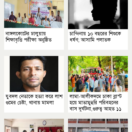
নাঙ্গলকোটের ঢালুয়ায়
চান্দিনায় ১০ বছরের শিশুকে
শিক্ষাবৃত্তি পরীক্ষা অনুষ্ঠিত
ধর্ষণ; আসামি পলাতক
যুবদল নেতাকে হত্যা করে লাশ
লামা-আলীকদমে চাকা ব্লাস্ট
গুমের চেষ্টা, থানায় মামলা
হয়ে মাতামুহুরি পরিবহনের
বাস দুর্ঘটনা,গুরুত্ব আহত ১১