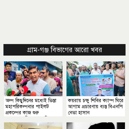
গ্রাম-গঞ্জ বিভাগের আরো খবর
অল্প কিছুদিনের মধ্যেই তিস্তা
কয়রায় চক্ষু শিবির ক্যাম্প ঘিরে
মহাপরিকল্পনার পাইলট
আগাম প্রচারণায় ব্যস্ত বিএনপি
প্রকল্পের কাজ শুরু
নেতা হাসান
হবে......কুড়িগ্রামে পানিসম্পদ
প্রতিমন্ত্রী