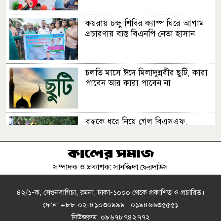
প্রতিমন্ত্রী
কয়রায় চক্ষু শিবির ক্যাম্প ঘিরে আগাম
প্রচারণায় ব্যস্ত বিএনপি নেতা হাসান
চলতি মাসে ঈদে মিলাদুন্নবীর ছুটি, কারা
পাবেন আর কারা পাবেন না
বৃদ্ধকে ধরে নিয়ে গেল বিএসএফ,
ভারতীয়কে ধরে আনল বাংলাদেশিরা
সম্পাদক ও প্রকাশক: সানজিদা ফেরদাউস
পিএসসিতে নতুন চার সদস্য নিয়োগ
৪২/১-ক, সেগুনবাগিচা, রমনা, ঢাকা-১০০০ থেকে প্রকাশিত ও প্রচারিত।
ফোন: +৮৮-০২-৪১০৩০৯৯৯ , ০১৯৪৬৬৩৫৫৫১
নিউজরুম: ০৯৬৭৮৭৪২৭৭২
মানুষের কল্যাণে ঐক্যবদ্ধভাবে কাজ