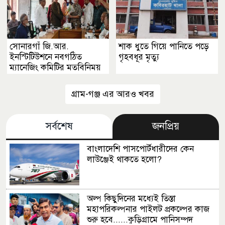
সোনারগাঁ জি.আর.
শাক ধুতে গিয়ে পানিতে পড়ে
ইনস্টিটিউশনে নবগঠিত
গৃহবধূর মৃত্যু
ম্যানেজিং কমিটির মতবিনিময়
সভা
গ্রাম-গঞ্জ এর আরও খবর
সর্বশেষ
জনপ্রিয়
বাংলাদেশি পাসপোর্টধারীদের কেন
লাউঞ্জেই থাকতে হলো?
অল্প কিছুদিনের মধ্যেই তিস্তা
মহাপরিকল্পনার পাইলট প্রকল্পের কাজ
শুরু হবে......কুড়িগ্রামে পানিসম্পদ