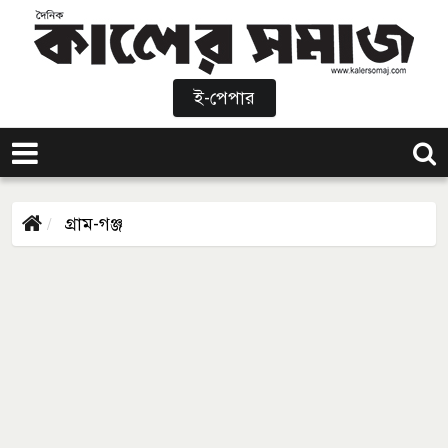
ই-পেপার
গ্রাম-গঞ্জ