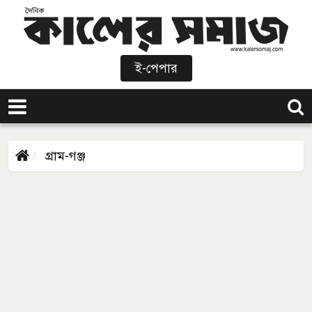
ই-পেপার
গ্রাম-গঞ্জ