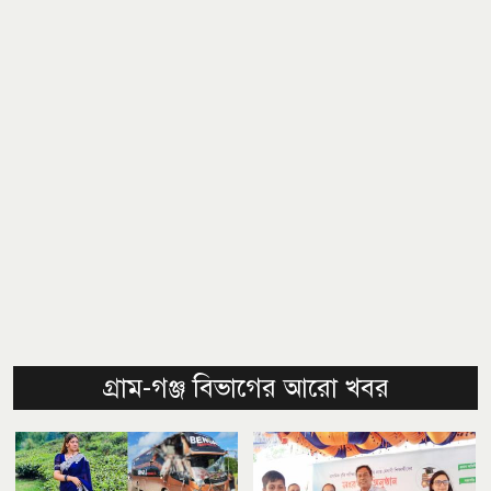
গ্রাম-গঞ্জ বিভাগের আরো খবর