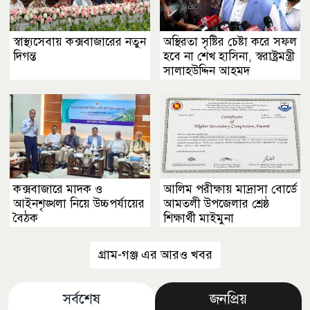
স্বাস্থ্যসেবায় কক্সবাজারের নতুন
অস্থিরতা সৃষ্টির চেষ্টা করে সফল
দিগন্ত
হবে না শেখ হাসিনা, স্বরাষ্ট্রমন্ত্রী
সালাহউদ্দিন আহমদ
কক্সবাজারে মাদক ও
আলিম পরীক্ষায় মাদ্রাসা বোর্ডে
আইনশৃঙ্খলা নিয়ে উচ্চপর্যায়ের
আমতলী উপজেলার শ্রেষ্ঠ
বৈঠক
শিক্ষার্থী মাইমুনা
গ্রাম-গঞ্জ এর আরও খবর
সর্বশেষ
জনপ্রিয়