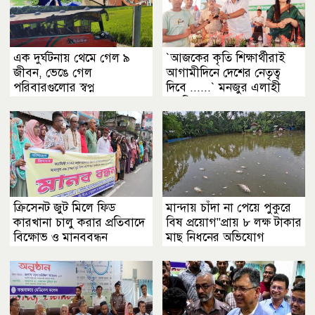
এক দুর্ঘটনায় থেমে গেল ৯
‍‍`আজকের কৃতি শিক্ষার্থীরাই
জীবন, ভেঙে গেল
আগামীদিনে দেশের নেতৃত্ব
পরিবারগুলোর স্বপ্ন
দিবে ......‍‍` মনজুর এলাহী
এমপি
ক্রিসেনট জুট মিলে ফিড
মান্দায় চাঁদা না পেয়ে পুকুরে
কারখানা চালু করার প্রতিবাদে
বিষ প্রয়োগ"প্রায় ৮ লক্ষ টাকার
বিক্ষোভ ও মানববন্ধন
মাছ নিধনের অভিযোগ