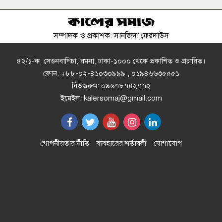
দেশের নেতৃত্ব দিবে ......‍‍` মনজুর এলাহী
এমপি
সম্পাদক ও প্রকাশক: সানজিদা ফেরদাউস
ক্রিসেনট জুট মিলে ফিড কারখানা চালু
করার প্রতিবাদে বিক্ষোভ ও মানববন্ধন
৪২/১-ক, সেগুনবাগিচা, রমনা, ঢাকা-১০০০ থেকে প্রকাশিত ও প্রচারিত।
ফোন: +৮৮-০২-৪১০৩০৯৯৯ , ০১৯৪৬৬৩৫৫৫১
নিউজরুম: ০৯৬৭৮৭৪২৭৭২
মান্দায় চাঁদা না পেয়ে পুকুরে বিষ
ইমেইল: kalersomaj@gmail.com
প্রয়োগ"প্রায় ৮ লক্ষ টাকার মাছ নিধনের
অভিযোগ
স্বাস্থ্যসেবায় কক্সবাজারের নতুন দিগন্ত
গোপনীয়তার নীতি
ব্যবহারের শর্তাবলী
যোগাযোগ
অস্থিরতা সৃষ্টির চেষ্টা করে সফল হবে না
শেখ হাসিনা, স্বরাষ্ট্রমন্ত্রী সালাহউদ্দিন
আহমদ