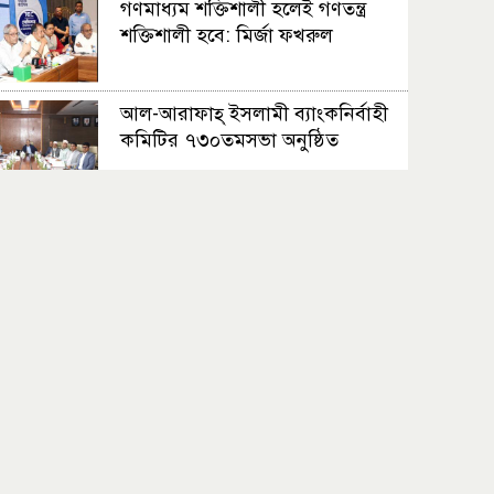
গণমাধ্যম শক্তিশালী হলেই গণতন্ত্র
শক্তিশালী হবে: মির্জা ফখরুল
আল-আরাফাহ্ ইসলামী ব্যাংকনির্বাহী
কমিটির ৭৩০তমসভা অনুষ্ঠিত
সেপ্টেম্বরে যুক্তরাষ্ট্র যাচ্ছেন প্রধানমন্ত্রী
সিলেটে দুই বাসের মুখোমুখি সংঘর্ষে
নিহত ৮
র‍্যাব বিলুপ্ত করে আসছে নতুন বাহিনী
এসআরবি