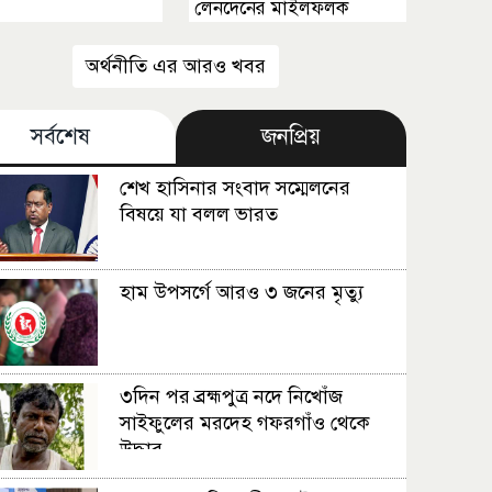
লেনদেনের মাইলফলক
অর্থনীতি এর আরও খবর
সর্বশেষ
জনপ্রিয়
শেখ হাসিনার সংবাদ সম্মেলনের
বিষয়ে যা বলল ভারত
হাম উপসর্গে আরও ৩ জনের মৃত্যু
৩দিন পর ব্রহ্মপুত্র নদে নিখোঁজ
সাইফুলের মরদেহ গফরগাঁও থেকে
উদ্ধার