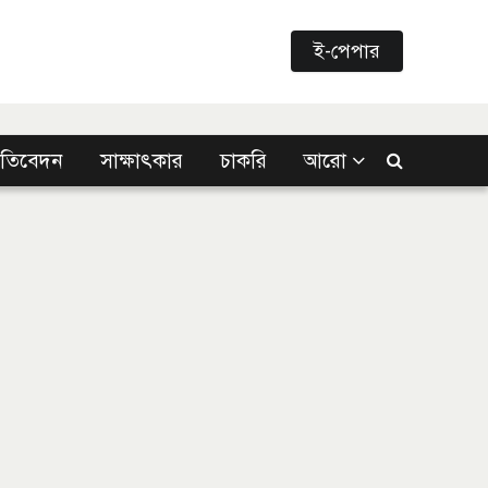
ই-পেপার
্রতিবেদন
সাক্ষাৎকার
চাকরি
আরো