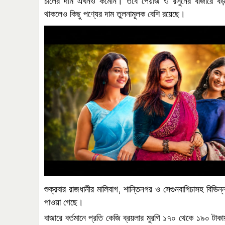
চালের
দাম
এখনও
কমেনি।
তবে
পেঁয়াজ
ও
রসুনের
বাজারে
ব
থাকলেও
কিছু
পণ্যের
দাম
তুলনামূলক
বেশি
রয়েছে।
,
শুক্রবার
রাজধানীর
মালিবাগ
শান্তিনগর
ও
সেগুনবাগিচাসহ
বিভিন্
পাওয়া
গেছে।
বাজারে
বর্তমানে
প্রতি
কেজি
ব্রয়লার
মুরগি
১৭০
থেকে
১৯০
টাকা