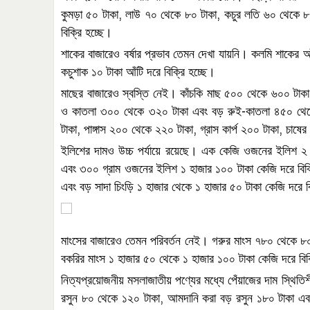
,
,
কুমড়া
৫০
টাকা
লাউ
৭০
থেকে
৮০
টাকা
কচুর
লতি
৬০
থেকে
৮
বিক্রি
হচ্ছে।
শাকের
বাজারেও
বর্ষার
প্রভাব
তেমন
দেখা
যায়নি।
কলমি
শাকের
আ
কচুশাক
১০
টাকা
আঁটি
দরে
বিক্রি
হচ্ছে।
মাছের
বাজারেও
স্বস্তি
নেই।
কাঁচকি
মাছ
৫০০
থেকে
৬০০
টাকা
-
ও
কাতলা
৩০০
থেকে
৩২০
টাকা
এবং
বড়
রুই
কাতলা
৪৫০
থে
,
,
,
টাকা
পাঙ্গাস
২০০
থেকে
২২০
টাকা
গ্রাস
কার্প
২০০
টাকা
চাষের
ইলিশের
দামও
উচ্চ
পর্যায়ে
রয়েছে।
এক
কেজি
ওজনের
ইলিশ
২
এবং
৩০০
গ্রাম
ওজনের
ইলিশ
১
হাজার
১০০
টাকা
কেজি
দরে
বিক
এবং
বড়
সাদা
চিংড়ি
১
হাজার
থেকে
১
হাজার
৫০
টাকা
কেজি
দরে
ব
মাংসের
বাজারেও
তেমন
পরিবর্তন
নেই।
গরুর
মাংস
৭৮০
থেকে
৮
বকরির
মাংস
১
হাজার
৫০
থেকে
১
হাজার
১০০
টাকা
কেজি
দরে
বিক
নিত্যপ্রয়োজনীয়
মসলাজাতীয়
পণ্যের
মধ্যে
পেঁয়াজের
দাম
স্থিতি
,
রসুন
৮০
থেকে
১২০
টাকা
আমদানি
করা
বড়
রসুন
১৮০
টাকা
এব