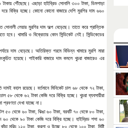
,
০
টাকায়
পৌঁছেছে।
এছাড়া
হাইব্রিড
সোনালি
৩০০
টাকা
ডিমপাড়া
দরে
বিক্রি
হচ্ছে।
কোনো
কোনো
বাজারে
দেশি
মুরগির
দাম
৬৬০
তে সোনালী লেয়ার মুরগির দাম অল্প বেড়েছে। তাতে করে প্রান্তিক
রতে হবে। খামারি ও বিক্রেতার কোন সিন্ডিকেট নেই। সিন্ডিকেডের
পর্যায়ে
দাম
বেড়েছে।
অতিরিক্ত
গরমে
বিভিন্ন
খামারে
মুরগি
মারা
সংকুচিত
হয়েছে।
পাইকারি
বাজারে
দাম
কমলে
খুচরা
বাজারেও
এর
,
ি
দামই
বহাল
রয়েছে।
বর্তমানে
মিনিকেট
চাল
৬৮
থেকে
৭২
টাকা
চাল
৫৮
থেকে
৬২
টাকা
কেজি
দরে
বিক্রি
হচ্ছে।
খুচরা
ব্যবসায়ীরা
ো
প্রবণতা
দেখা
যাচ্ছে
না।
,
,
,
টল
৫০
থেকে
৬০
টাকা
ঝিঙা
৬০
টাকা
বরবটি
৭০
থেকে
৮০
টাকা
ে
৬০
থেকে
৯০
টাকা
কেজি
দরে
বিক্রি
হচ্ছে।
হাইব্রিড
শসা
৬০
,
,
কাঁচা
মরিচ
১২০
টাকা
করলা
ও
উচ্ছে
৮০
থেকে
১০০
টাকা
মিষ্টি