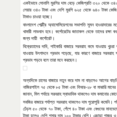
একইভাবে
সোনালি
মুরগির
দাম
বেড়ে
কেজিপ্রতি
৩২০
থেকে
৩৪
লেয়ার
৩৪০
টাকা
এবং
দেশি
মুরগি
৬২৫
থেকে
৬৪০
টাকা
কেজি
টাকাও
চাওয়া
হচ্ছে।
বাংলাদেশ পোল্ট্রি অ্যাসোসিয়েশনের সভাপতি সুমন হাওয়াদারের ম
খামারী লাভবান হবে। কর্পোরেটের জাতাকল থেকে তাদের রক্ষা ক
জন্য দায়ী কর্পোরেট।
,
বিক্রেতাদের
দাবি
পাইকারি
বাজারে
সরবরাহ
কমে
যাওয়ায়
খুচরা
,
যাওয়ায়
উৎপাদনে
প্রভাব
পড়েছে
যার
কারণে
বাজারে
সরবরাহ
প্রভাব
পড়বে
বলে
তারা
মনে
করছেন।
অন্যদিকে
চালের
বাজারে
নতুন
করে
দাম
না
বাড়লেও
আগের
বাড়ত
-
নাজিরশাইল
৭৫
থেকে
৮৫
টাকা
এবং
বিআর
২৮
বা
মাঝারি
মানের
,
জানান
মিল
পর্যায়ে
সরবরাহ
স্বাভাবিক
থাকলেও
দাম
কমানোর
কোন
সবজির
বাজারে
পর্যাপ্ত
সরবরাহ
থাকলেও
দাম
পুরোপুরি
কমেনি।
প
,
ঢেঁড়স
৫০
থেকে
৭০
টাকা
পেঁপে
৪০
টাকা
এবং
বেগুনের
মানভেদ
টাকা
হলেও
দেশি
শসার
দাম
১০০
টাকার
বেশি।
এছাড়া
গাজর
ও