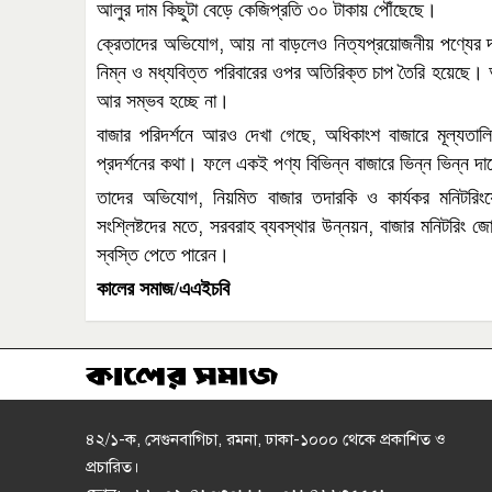
আলুর
দাম
কিছুটা
বেড়ে
কেজিপ্রতি
৩০
টাকায়
পৌঁছেছে।
,
ক্রেতাদের
অভিযোগ
আয়
না
বাড়লেও
নিত্যপ্রয়োজনীয়
পণ্যের
নিম্ন
ও
মধ্যবিত্ত
পরিবারের
ওপর
অতিরিক্ত
চাপ
তৈরি
হয়েছে।
আর
সম্ভব
হচ্ছে
না।
,
বাজার
পরিদর্শনে
আরও
দেখা
গেছে
অধিকাংশ
বাজারে
মূল্যতাল
প্রদর্শনের
কথা।
ফলে
একই
পণ্য
বিভিন্ন
বাজারে
ভিন্ন
ভিন্ন
দা
,
তাদের
অভিযোগ
নিয়মিত
বাজার
তদারকি
ও
কার্যকর
মনিটরিং
,
,
সংশ্লিষ্টদের
মতে
সরবরাহ
ব্যবস্থার
উন্নয়ন
বাজার
মনিটরিং
জো
স্বস্তি
পেতে
পারেন।
কালের সমাজ/এএইচবি
৪২/১-ক, সেগুনবাগিচা, রমনা, ঢাকা-১০০০ থেকে প্রকাশিত ও
প্রচারিত।