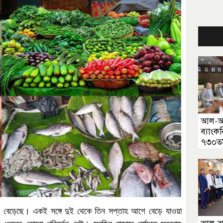
আল-আর
ব্যাংকন
৭৩০তম
বেড়েছে।
একই
সঙ্গে
দুই
থেকে
তিন
সপ্তাহ
আগে
বেড়ে
যাওয়া