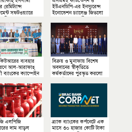
াফাহ্ ইসলামী
এসএমই ফাউন্ডেশন ও
র রেমিট্যান্স
ইউএনডিপি-এর ইনস্যুরেন্স
জমেন্ট সফটওয়্যারে
ইনোভেশন চ্যালেঞ্জ জিতলো
সবি সংযুক্ত
ব্র্যাক ব্যাংক ও গ্রীন ডেল্টা
 কিউআরের ব্যবহার
বিক্রয় ও মুনাফায় বিশেষ
সারণে আল-আরাফাহ্
অবদানের স্বীকৃতিতে
 ব্যাংকের ক্যাম্পেইন
কর্মকর্তাদের পুরস্কৃত করলো
ন
ওয়ালটন
জি এলপিজি
ব্র্যাক ব্যাংকের কর্পনেটে এক
ডারের দাম বাড়ল
মাসে ৩০ হাজার কোটি টাকা