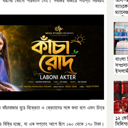
আল-আর
ড়
ধরনের
কোনো
পরিবর্তন
নেই।
সবজির
বাজারে
পর্যাপ্ত
সরবরাহ
ব্যাংকে
ম্যানে
এনপিএ
বাংলা
সম্প্র
ইসলামী
উদ্বোধ
ন
কাঁচাবাজার
ঘুরে
বিক্রেতা
ও
ক্রেতাদের
সঙ্গে
কথা
বলে
এমন
চিত্র
১২ কে
,
সিলিন্
য়
বিক্রি
হচ্ছে
যা
এক
সপ্তাহ
আগে
ছিল
১৬০
থেকে
১৭০
টাকা।