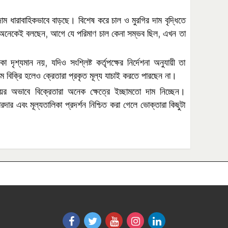
দাম
ধারাবাহিকভাবে
বাড়ছে।
বিশেষ
করে
চাল
ও
মুরগির
দাম
বৃদ্ধিতে
,
,
অনেকেই
বলছেন
আগে
যে
পরিমাণ
চাল
কেনা
সম্ভব
ছিল
এখন
তা
,
িকা
দৃশ্যমান
নয়
যদিও
সংশ্লিষ্ট
কর্তৃপক্ষের
নির্দেশনা
অনুযায়ী
তা
মে
বিক্রি
হলেও
ক্রেতারা
প্রকৃত
মূল্য
যাচাই
করতে
পারছেন
না।
য়ের
অভাবে
বিক্রেতারা
অনেক
ক্ষেত্রে
ইচ্ছামতো
দাম
নিচ্ছেন।
রদার
এবং
মূল্যতালিকা
প্রদর্শন
নিশ্চিত
করা
গেলে
ভোক্তারা
কিছুটা