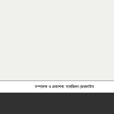
মাদকের সাথে জড়িত ব্যাক্তিদের কোন
প্রকার ছাড় নেই, নেওয়া হবে কঠোর
ব্যবস্থা ................খুলনা জেলা পুলিশ
সুপার
খুকৃবিতে নানা আয়োজনে জুলাই
গণঅভ্যুত্থান দিবস উদযাপিত
উন্নয়নমূলক কাজের অগ্রগতি
পর্যালোচনা সভায় রাসিক প্রশাসক
রাজশাহীতে পাঁচ দিনব্যাপী রাজশাহীর
সম্পাদক ও প্রকাশক: সানজিদা ফেরদাউস
উদ্যোক্তা মেলার সমাপনী অনুষ্ঠিত
এসএসসির ফল ১০ আগস্ট, দেখবেন
যেভাবে