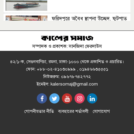
ফরিদপুরে অবৈধ স্থাপনা উচ্ছেদ, ফুটপাত
দখলমুক্তকরণ অভিযান
সম্পাদক ও প্রকাশক: সানজিদা ফেরদাউস
হুমায়ূন আহমেদের ‘মিসির আলী সিরিজ’
নিয়ে সম্প্রতি এক সাহিত্য
আড্ডারআয়োজন করেছেন ব্র্যাক ব্যাংক
৪২/১-ক, সেগুনবাগিচা, রমনা, ঢাকা-১০০০ থেকে প্রকাশিত ও প্রচারিত।
রিডিং ক্যাফের সদস্যরা।
ফোন: +৮৮-০২-৪১০৩০৯৯৯ , ০১৯৪৬৬৩৫৫৫১
নিউজরুম: ০৯৬৭৮৭৪২৭৭২
হাওরে মিঠা পানির মাছের অভয়াশ্রম করা
ইমেইল: kalersomaj@gmail.com
হবে: কৃষি এবং মৎস্য ও প্রাণিসম্পদ মন্ত্রী
আমিন উর রশিদ
আধুনিকতার ছোঁয়ায় হারিয়ে যাচ্ছে
গোপনীয়তার নীতি
ব্যবহারের শর্তাবলী
যোগাযোগ
নৌকা, মৃৎশিল্প, তাঁত ও লোকসংস্কৃতি