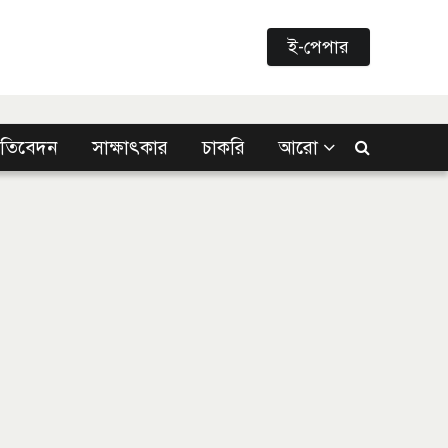
ই-পেপার
্রতিবেদন
সাক্ষাৎকার
চাকরি
আরো