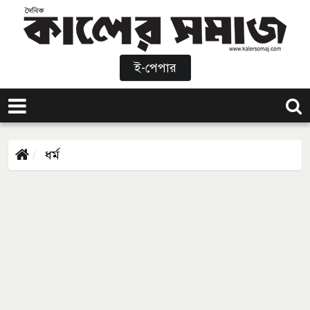
ই-পেপার
ধর্ম