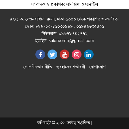
সম্পাদক ও প্রকাশক: সানজিদা ফেরদাউস
ক্রিসেনট জুট মিলে ফিড কারখানা চালু
করার প্রতিবাদে বিক্ষোভ ও মানববন্ধন
৪২/১-ক, সেগুনবাগিচা, রমনা, ঢাকা-১০০০ থেকে প্রকাশিত ও প্রচারিত।
ফোন: +৮৮-০২-৪১০৩০৯৯৯ , ০১৯৪৬৬৩৫৫৫১
নিউজরুম: ০৯৬৭৮৭৪২৭৭২
মান্দায় চাঁদা না পেয়ে পুকুরে বিষ
ইমেইল: kalersomaj@gmail.com
প্রয়োগ"প্রায় ৮ লক্ষ টাকার মাছ নিধনের
অভিযোগ
স্বাস্থ্যসেবায় কক্সবাজারের নতুন দিগন্ত
গোপনীয়তার নীতি
ব্যবহারের শর্তাবলী
যোগাযোগ
অস্থিরতা সৃষ্টির চেষ্টা করে সফল হবে না
শেখ হাসিনা, স্বরাষ্ট্রমন্ত্রী সালাহউদ্দিন
আহমদ
বিএসভিইআরের ৩২তম বৈজ্ঞানিক
কপিরাইট © ২০২৬ সর্বস্বত্ব সংরক্ষিত |
সম্মেলন শুরু, উপস্থাপিত হবে ৩১৮