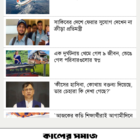
সাকিবের দেশে ফেরার সুযোগ দেখেন না
ক্রীড়া প্রতিমন্ত্রী
এক দুর্ঘটনায় থেমে গেল ৯ জীবন, ভেঙে
গেল পরিবারগুলোর স্বপ্ন
‘কীসের হাসিনা, কোথায় বক্তব্য দিয়েছে,
তার চেহারা কি দেখা গেছে?’
‍‍`আজকের কৃতি শিক্ষার্থীরাই আগামীদিনে
দেশের নেতৃত্ব দিবে ......‍‍` মনজুর এলাহী
এমপি