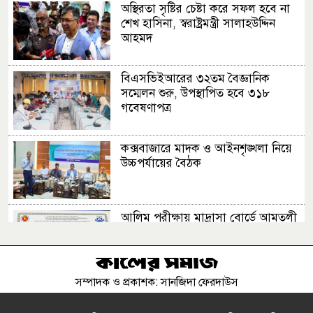
অস্থিরতা সৃষ্টির চেষ্টা করে সফল হবে না
শেখ হাসিনা, স্বরাষ্ট্রমন্ত্রী সালাহউদ্দিন
আহমদ
বিএসভিইআরের ৩২তম বৈজ্ঞানিক
সম্মেলন শুরু, উপস্থাপিত হবে ৩১৮
গবেষণাপত্র
কক্সবাজারে মাদক ও আইনশৃঙ্খলা নিয়ে
উচ্চপর্যায়ের বৈঠক
আলিম পরীক্ষায় মাদ্রাসা বোর্ডে আমতলী
উপজেলার শ্রেষ্ঠ শিক্ষার্থী মাইমুনা
সম্পাদক ও প্রকাশক: সানজিদা ফেরদাউস
শিশুতোষ পপ-আপ বই "শহীদ জিয়ার
গল্প শোন" ও "ছোটদের প্রিয় খালেদা