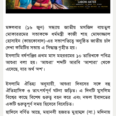
মঙ্গলবার (১৬ জুন) সন্ধ্যায় জাতীয় মসজিদ বায়তুল
মোকাররমের সভাকক্ষে ধর্মমন্ত্রী কাজী শাহ মোফাজ্জাল
হোসাইন (কায়কোবাদ)-এর সভাপতিত্বে অনুষ্ঠিত জাতীয় চাঁদ
দেখা কমিটির সভায় এ সিদ্ধান্ত গৃহীত হয়।
ইসলামি বর্ষপঞ্জির প্রথম মাস মহররমের ১০ তারিখকে পবিত্র
আশুরা বলা হয়। ‘আশুরা’ শব্দটি আরবি ‘আশারা’ থেকে
এসেছে, যার অর্থ ‘দশ’।
ইসলামি ঐতিহ্য অনুযায়ী, আশুরা দিবসের সঙ্গে বহু
ঐতিহাসিক ও তাৎপর্যপূর্ণ ঘটনা জড়িত। এ দিনটি মুসলিম
বিশ্বের কাছে বিশেষ গুরুত্ব বহন করে এবং নফল ইবাদতের
একটি গুরুত্বপূর্ণ সময় হিসেবে বিবেচিত।
হাদিসে বর্ণিত আছে, মহানবী হজরত মুহাম্মদ (সা.) মদিনায়