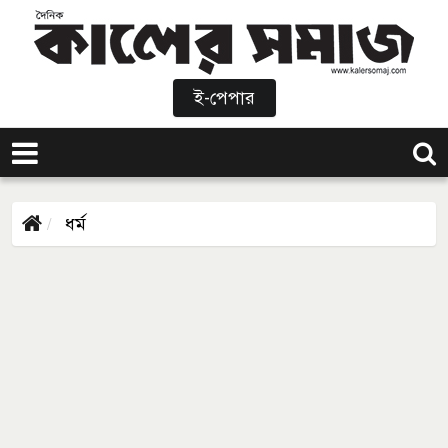
ই-পেপার
ধর্ম