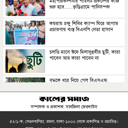
মহাপরিকল্পনার পাইলট প্রকল্পের কাজ
শুরু হবে......কুড়িগ্রামে পানিসম্পদ
প্রতিমন্ত্রী
কয়রায় চক্ষু শিবির ক্যাম্প ঘিরে আগাম
প্রচারণায় ব্যস্ত বিএনপি নেতা হাসান
চলতি মাসে ঈদে মিলাদুন্নবীর ছুটি, কারা
পাবেন আর কারা পাবেন না
বৃদ্ধকে ধরে নিয়ে গেল বিএসএফ,
ভারতীয়কে ধরে আনল বাংলাদেশিরা
সম্পাদক ও প্রকাশক: সানজিদা ফেরদাউস
পিএসসিতে নতুন চার সদস্য নিয়োগ
৪২/১-ক, সেগুনবাগিচা, রমনা, ঢাকা-১০০০ থেকে প্রকাশিত ও প্রচারিত।