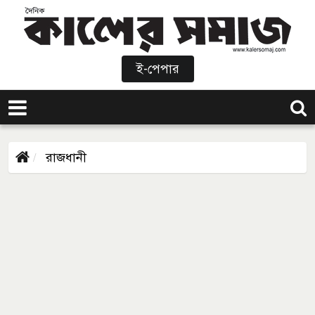
ই-পেপার
রাজধানী