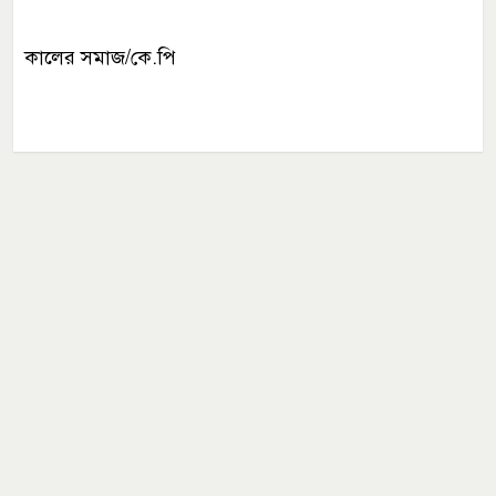
কালের সমাজ/কে.পি