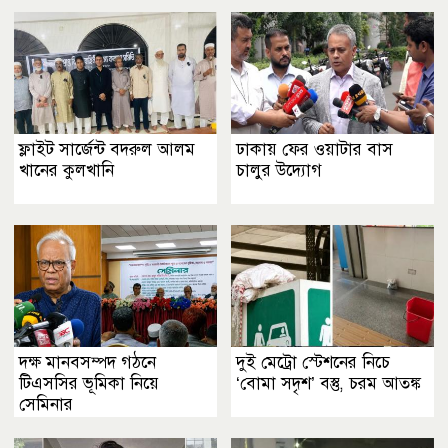
পাশা
ফ্লাইট সার্জেন্ট বদরুল আলম
ঢাকায় ফের ওয়াটার বাস
খানের কুলখানি
চালুর উদ্যোগ
দক্ষ মানবসম্পদ গঠনে
দুই মেট্রো স্টেশনের নিচে
টিএসসির ভূমিকা নিয়ে
‘বোমা সদৃশ’ বস্তু, চরম আতঙ্ক
সেমিনার