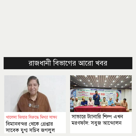
রাজধানী বিভাগের আরো খবর
সাভারে ট্যানারি শিল্প এখন
খালেদা জিয়ার বিরুদ্ধে মিথ্যা সাক্ষ্য
মরণফাঁদ: সবুজ আন্দোলন
বিমানবন্দর থেকে গ্রেপ্তার
সাবেক যুগ্ম সচিব জগলুল