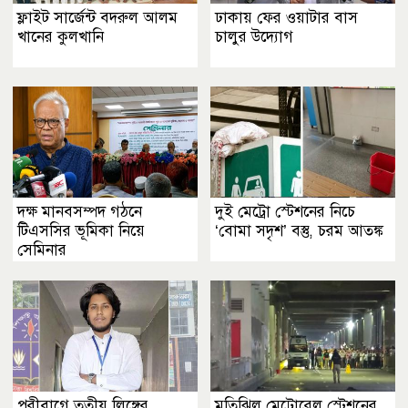
ফ্লাইট সার্জেন্ট বদরুল আলম
ঢাকায় ফের ওয়াটার বাস
খানের কুলখানি
চালুর উদ্যোগ
দক্ষ মানবসম্পদ গঠনে
দুই মেট্রো স্টেশনের নিচে
টিএসসির ভূমিকা নিয়ে
‘বোমা সদৃশ’ বস্তু, চরম আতঙ্ক
সেমিনার
পরীবাগে তৃতীয় লিঙ্গের
মতিঝিল মেট্রোরেল স্টেশনের