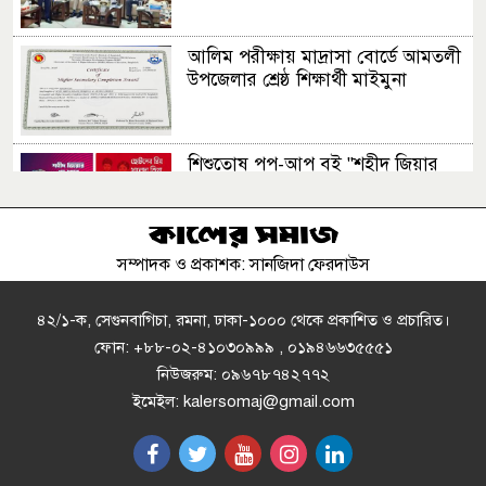
আলিম পরীক্ষায় মাদ্রাসা বোর্ডে আমতলী
উপজেলার শ্রেষ্ঠ শিক্ষার্থী মাইমুনা
শিশুতোষ পপ-আপ বই "শহীদ জিয়ার
গল্প শোন" ও "ছোটদের প্রিয় খালেদা
জিয়া"
সম্পাদক ও প্রকাশক: সানজিদা ফেরদাউস
মনপুরায় হাজার কোটি টাকার বেড়িবাঁধে
ধস, আতঙ্কে দেড় লাখ মানুষ
৪২/১-ক, সেগুনবাগিচা, রমনা, ঢাকা-১০০০ থেকে প্রকাশিত ও প্রচারিত।
ফোন: +৮৮-০২-৪১০৩০৯৯৯ , ০১৯৪৬৬৩৫৫৫১
নিউজরুম: ০৯৬৭৮৭৪২৭৭২
সুন্দরবনে বাঘের আক্রমণে ক্ষতিগ্রস্ত তিন
ইমেইল: kalersomaj@gmail.com
পরিবারকে স্বাবলম্বী করল আইএফএসডি
ফাউন্ডেশন