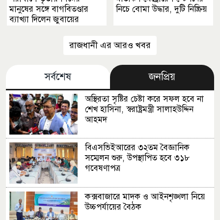
মানুষের সঙ্গে বাগবিতণ্ডার
নিচে বোমা উদ্ধার, দুটি নিষ্ক্রিয়
ব্যাখ্যা দিলেন জুবায়ের
রাজধানী এর আরও খবর
সর্বশেষ
জনপ্রিয়
অস্থিরতা সৃষ্টির চেষ্টা করে সফল হবে না
শেখ হাসিনা, স্বরাষ্ট্রমন্ত্রী সালাহউদ্দিন
আহমদ
বিএসভিইআরের ৩২তম বৈজ্ঞানিক
সম্মেলন শুরু, উপস্থাপিত হবে ৩১৮
গবেষণাপত্র
কক্সবাজারে মাদক ও আইনশৃঙ্খলা নিয়ে
উচ্চপর্যায়ের বৈঠক