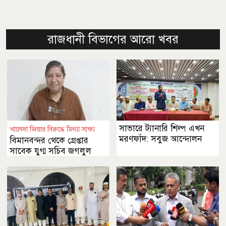
রাজধানী বিভাগের আরো খবর
সাভারে ট্যানারি শিল্প এখন
খালেদা জিয়ার বিরুদ্ধে মিথ্যা সাক্ষ্য
মরণফাঁদ: সবুজ আন্দোলন
বিমানবন্দর থেকে গ্রেপ্তার
সাবেক যুগ্ম সচিব জগলুল
পাশা