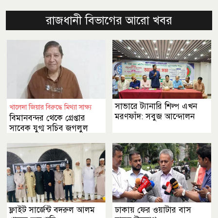
রাজধানী বিভাগের আরো খবর
সাভারে ট্যানারি শিল্প এখন
খালেদা জিয়ার বিরুদ্ধে মিথ্যা সাক্ষ্য
মরণফাঁদ: সবুজ আন্দোলন
বিমানবন্দর থেকে গ্রেপ্তার
সাবেক যুগ্ম সচিব জগলুল
পাশা
ফ্লাইট সার্জেন্ট বদরুল আলম
ঢাকায় ফের ওয়াটার বাস