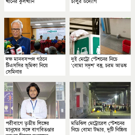
খানের কুলখানি
চালুর উদ্যোগ
দক্ষ মানবসম্পদ গঠনে
দুই মেট্রো স্টেশনের নিচে
টিএসসির ভূমিকা নিয়ে
‘বোমা সদৃশ’ বস্তু, চরম আতঙ্ক
সেমিনার
পরীবাগে তৃতীয় লিঙ্গের
মতিঝিল মেট্রোরেল স্টেশনের
মানুষের সঙ্গে বাগবিতণ্ডার
নিচে বোমা উদ্ধার, দুটি নিষ্ক্রিয়