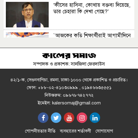
‘কীসের হাসিনা, কোথায় বক্তব্য দিয়েছে,
তার চেহারা কি দেখা গেছে?’
‍‍`আজকের কৃতি শিক্ষার্থীরাই আগামীদিনে
দেশের নেতৃত্ব দিবে ......‍‍` মনজুর এলাহী
এমপি
সম্পাদক ও প্রকাশক: সানজিদা ফেরদাউস
ক্রিসেনট জুট মিলে ফিড কারখানা চালু
করার প্রতিবাদে বিক্ষোভ ও মানববন্ধন
৪২/১-ক, সেগুনবাগিচা, রমনা, ঢাকা-১০০০ থেকে প্রকাশিত ও প্রচারিত।
ফোন: +৮৮-০২-৪১০৩০৯৯৯ , ০১৯৪৬৬৩৫৫৫১
নিউজরুম: ০৯৬৭৮৭৪২৭৭২
মান্দায় চাঁদা না পেয়ে পুকুরে বিষ
ইমেইল: kalersomaj@gmail.com
প্রয়োগ"প্রায় ৮ লক্ষ টাকার মাছ নিধনের
অভিযোগ
স্বাস্থ্যসেবায় কক্সবাজারের নতুন দিগন্ত
গোপনীয়তার নীতি
ব্যবহারের শর্তাবলী
যোগাযোগ