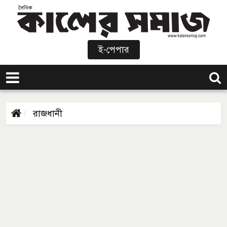
ই-পেপার
রাজধানী