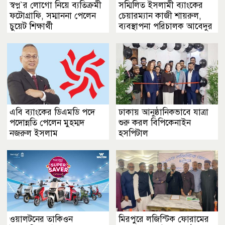
স্বপ্ন‍‍`র লোগো নিয়ে ব্যতিক্রমী
সম্মিলিত ইসলামী ব্যাংকের
ফটোগ্রাফি, সম্মাননা পেলেন
চেয়ারম্যান কাজী শায়রুল,
চুয়েট শিক্ষার্থী
ব্যবস্থাপনা পরিচালক আবেদুর
রহমান
এবি ব্যাংকের ডিএমডি পদে
ঢাকায় আনুষ্ঠানিকভাবে যাত্রা
পদোন্নতি পেলেন মুহম্মদ
শুরু করল বিপিকেনাইন
নজরুল ইসলাম
হসপিটাল
ওয়ালটনের তাকিওন
মিরপুরে লজিস্টিক ফোরামের