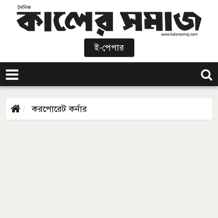
ই-পেপার
করপোরেট কর্নার