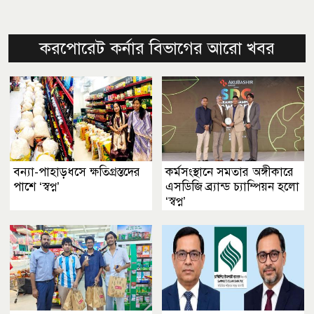
করপোরেট কর্নার বিভাগের আরো খবর
বন্যা-পাহাড়ধসে ক্ষতিগ্রস্তদের
কর্মসংস্থানে সমতার অঙ্গীকারে
পাশে ‘স্বপ্ন’
এসডিজি ব্র্যান্ড চ্যাম্পিয়ন হলো
‘স্বপ্ন’