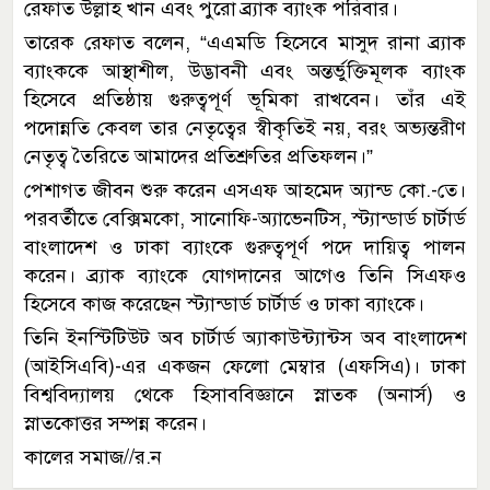
রেফাত উল্লাহ খান এবং পুরো ব্র্যাক ব্যাংক পরিবার।
তারেক রেফাত বলেন, “এএমডি হিসেবে মাসুদ রানা ব্র্যাক
ব্যাংককে আস্থাশীল, উদ্ভাবনী এবং অন্তর্ভুক্তিমূলক ব্যাংক
হিসেবে প্রতিষ্ঠায় গুরুত্বপূর্ণ ভূমিকা রাখবেন। তাঁর এই
পদোন্নতি কেবল তার নেতৃত্বের স্বীকৃতিই নয়, বরং অভ্যন্তরীণ
নেতৃত্ব তৈরিতে আমাদের প্রতিশ্রুতির প্রতিফলন।”
পেশাগত জীবন শুরু করেন এসএফ আহমেদ অ্যান্ড কো.-তে।
পরবর্তীতে বেক্সিমকো, সানোফি-অ্যাভেনটিস, স্ট্যান্ডার্ড চার্টার্ড
বাংলাদেশ ও ঢাকা ব্যাংকে গুরুত্বপূর্ণ পদে দায়িত্ব পালন
করেন। ব্র্যাক ব্যাংকে যোগদানের আগেও তিনি সিএফও
হিসেবে কাজ করেছেন স্ট্যান্ডার্ড চার্টার্ড ও ঢাকা ব্যাংকে।
তিনি ইনস্টিটিউট অব চার্টার্ড অ্যাকাউন্ট্যান্টস অব বাংলাদেশ
(আইসিএবি)-এর একজন ফেলো মেম্বার (এফসিএ)। ঢাকা
বিশ্ববিদ্যালয় থেকে হিসাববিজ্ঞানে স্নাতক (অনার্স) ও
স্নাতকোত্তর সম্পন্ন করেন।
কালের সমাজ//র.ন