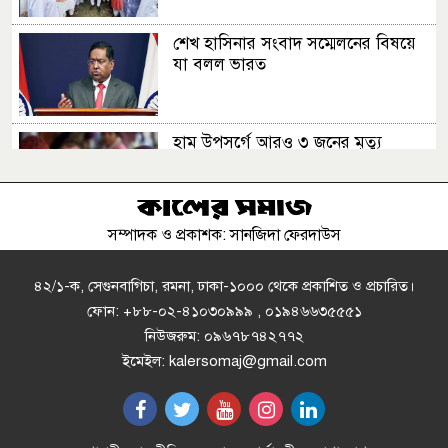
শেখ হাসিনার সংবাদ সম্মেলনের বিষয়ে
যা বলল ভারত
হাম উপসর্গে আরও ৩ জনের মৃত্যু
সম্পাদক ও প্রকাশক: সানজিদা ফেরদাউস
৩দিন পর ব্রহ্মপুত্র নদে নিখোঁজ
সাইফুলের মরদেহ গফরগাঁও থেকে উদ্ধার
৪২/১-ক, সেগুনবাগিচা, রমনা, ঢাকা-১০০০ থেকে প্রকাশিত ও প্রচারিত।
ফোন: +৮৮-০২-৪১০৩০৯৯৯ , ০১৯৪৬৬৩৫৫৫১
নিউজরুম: ০৯৬৭৮৭৪২৭৭২
গণমাধ্যম শক্তিশালী হলেই গণতন্ত্র
ইমেইল: kalersomaj@gmail.com
শক্তিশালী হবে: মির্জা ফখরুল
আল-আরাফাহ্ ইসলামী ব্যাংকনির্বাহী