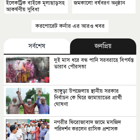
ইলেকট্রিক বাইকে মূল্যছাড়সহ
জমকালো বর্ষবরণ অনুষ্ঠান
আকর্ষণীয় সুবিধা
করপোরেট কর্নার এর আরও খবর
সর্বশেষ
জনপ্রিয়
দুই মাস ধরে বন্ধ পানি সরবরাহে বিপর্যস্ত
তারাব পৌরসভা
ভাঙ্গুড়া উপজেলায় স্থানীয় সরকার
নির্বাচন কে ঘিরে জামায়াতের প্রার্থী
ঘোষণা
নগরীর ফিরোজাবাদ জামে মসজিদ
পরিদর্শন করলেন রাসিক প্রশাসক