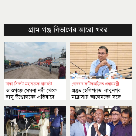
গ্রাম-গঞ্জ বিভাগের আরো খবর
ঢাকা-সিলেট মহাসড়কে যানজট
রোববার ফটিকছড়িতে প্রধানমন্ত্রী
আশুগঞ্জে মেঘনা নদী থেকে
প্রস্তুত হেলিপ্যাড, বাবুনগর
বালু উত্তোলনের প্রতিবাদে
মাদ্রাসায় আলেমদের সঙ্গে
মানববন্ধন
মতবিনিময়