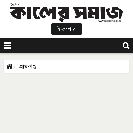
ই-পেপার
গ্রাম-গঞ্জ