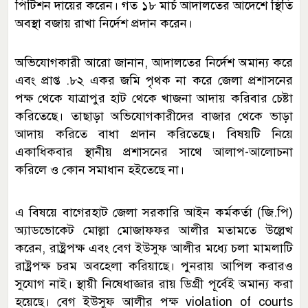
পিটিশন দায়ের করেন। গত ১৮ মার্চ আদালতের আদেশে স্থিতি
অবস্থা বজায় রাখা নির্দেশ প্রদান করেন।
অভিযোগকারী আরো জানান, আদালতের নির্দেশ অমান্য করে
এবং প্রাপ্ত .৮২ একর জমি পৃথক না করে জেলা প্রশাসনের
পক্ষ থেকে যাত্রাপুর হাট থেকে খাজনা আদায় করিবার চেষ্টা
করিতেছে। তাছাড়া অভিযোগকারীদের বাজার থেকে ভাড়া
আদায় করিতে বাধা প্রদান করিতেছে। বিষয়টি নিয়ে
একাধিকবার স্থানীয় প্রশাসনের সাথে আলাপ-আলোচনা
করিলে ও কোন সমাধান হইতেছে না।
এ বিষয়ে বাগেরহাট জেলা সরকারি আইন কর্মকর্তা (জি.পি)
অ্যাডভোকেট মোল্লা মোজাফফর আলীর মতামতে উল্লেখ
করেন, রাষ্ট্রপক্ষ এবং বেগ ইউসুফ আলীর মধ্যে চলা মামলাটি
রাষ্ট্রপক্ষ চরম অবহেলা করিয়াছে। পুনরায় আপিল করারও
সুযোগ নাই। স্থায়ী নিষেধাজ্ঞার রায় ডিগ্রী পূর্বেই অমান্য করা
হয়েছে। বেগ ইউসুফ আলীর পক্ষ violation of courts