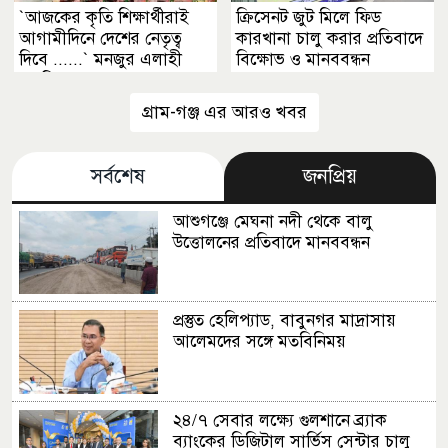
‍‍`আজকের কৃতি শিক্ষার্থীরাই
ক্রিসেনট জুট মিলে ফিড
আগামীদিনে দেশের নেতৃত্ব
কারখানা চালু করার প্রতিবাদে
দিবে ......‍‍` মনজুর এলাহী
বিক্ষোভ ও মানববন্ধন
এমপি
গ্রাম-গঞ্জ এর আরও খবর
সর্বশেষ
জনপ্রিয়
আশুগঞ্জে মেঘনা নদী থেকে বালু
উত্তোলনের প্রতিবাদে মানববন্ধন
প্রস্তুত হেলিপ্যাড, বাবুনগর মাদ্রাসায়
আলেমদের সঙ্গে মতবিনিময়
২৪/৭ সেবার লক্ষ্যে গুলশানে ব্র্যাক
ব্যাংকের ডিজিটাল সার্ভিস সেন্টার চালু