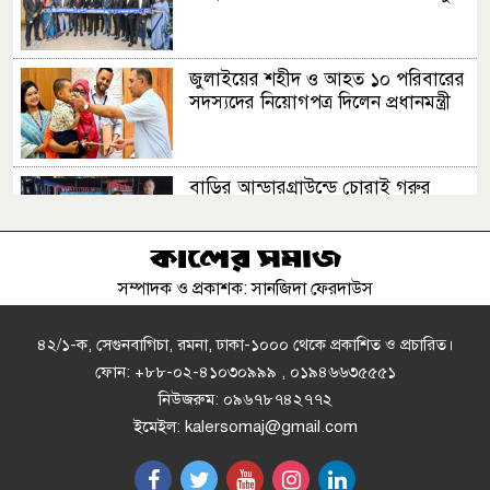
জুলাইয়ের শহীদ ও আহত ১০ পরিবারের
সদস্যদের নিয়োগপত্র দিলেন প্রধানমন্ত্রী
বাড়ির আন্ডারগ্রাউন্ডে চোরাই গরুর
খামার, যুবদল কর্মী আটক
সম্পাদক ও প্রকাশক: সানজিদা ফেরদাউস
‘দিল্লিতে শেখ হাসিনার রাজনৈতিক
তৎপরতার দায় ভারত এড়াতে পারে না’
৪২/১-ক, সেগুনবাগিচা, রমনা, ঢাকা-১০০০ থেকে প্রকাশিত ও প্রচারিত।
ফোন: +৮৮-০২-৪১০৩০৯৯৯ , ০১৯৪৬৬৩৫৫৫১
নিউজরুম: ০৯৬৭৮৭৪২৭৭২
বাজার সিন্ডিকেট ও মজুতদারি করলেই
ইমেইল: kalersomaj@gmail.com
কঠোর ব্যবস্থা: আইনমন্ত্রী