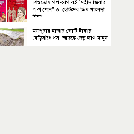
শিশুতোষ পপ-আপ বই "শহীদ জিয়ার
গল্প শোন" ও "ছোটদের প্রিয় খালেদা
জিয়া"
মনপুরায় হাজার কোটি টাকার
বেড়িবাঁধে ধস, আতঙ্কে দেড় লাখ মানুষ
সুন্দরবনে বাঘের আক্রমণে ক্ষতিগ্রস্ত
তিন পরিবারকে স্বাবলম্বী করল
আইএফএসডি ফাউন্ডেশন
দুই মাস ধরে বন্ধ পানি সরবরাহে
বিপর্যস্ত তারাব পৌরসভা
ভাঙ্গুড়া উপজেলায় স্থানীয় সরকার
নির্বাচন কে ঘিরে জামায়াতের প্রার্থী
ঘোষণা