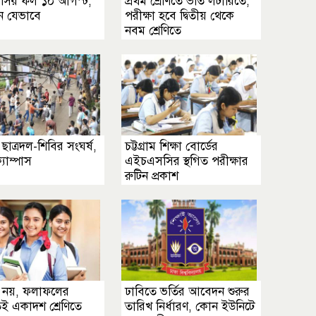
ির ফল ১০ আগস্ট,
প্রথম শ্রেণিতে ভর্তি লটারিতে,
ন যেভাবে
পরীক্ষা হবে দ্বিতীয় থেকে
নবম শ্রেণিতে
ছাত্রদল-শিবির সংঘর্ষ,
চট্টগ্রাম শিক্ষা বোর্ডের
ক্যাম্পাস
এইচএসসির স্থগিত পরীক্ষার
রুটিন প্রকাশ
া নয়, ফলাফলের
ঢাবিতে ভর্তির আবেদন শুরুর
তেই একাদশ শ্রেণিতে
তারিখ নির্ধারণ, কোন ইউনিটে