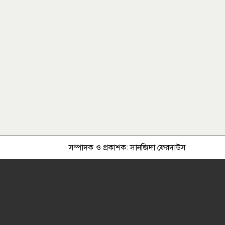
নগরীর ফিরোজাবাদ জামে মসজিদ
পরিদর্শন করলেন রাসিক প্রশাসক
শেখ হাসিনার সংবাদ সম্মেলনের
বিষয়ে যা বলল ভারত
হাম উপসর্গে আরও ৩ জনের মৃত্যু
সম্পাদক ও প্রকাশক: সানজিদা ফেরদাউস
৩দিন পর ব্রহ্মপুত্র নদে নিখোঁজ
সাইফুলের মরদেহ গফরগাঁও থেকে
উদ্ধার
গণমাধ্যম শক্তিশালী হলেই গণতন্ত্র
শক্তিশালী হবে: মির্জা ফখরুল