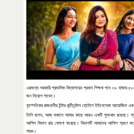
এরমধ্যে সরকারি
প্রাথমিক
বিদ্যালয়ের
প্রধান
শিক্ষক
পদে
৩২
হাজার
৫০
জন
নিয়োগ
পাবেন।
বৃহস্পতিবার
রাজধানীর
ইন্টার
কন্টিনেন্টাল
হোটেলে
ইউনেস্কো
আয়োজিত
এক
তিনি
বলেন
,
আজ
সকালে
আমার
কাছে
আরও
একটি
সুসংবাদ
রয়েছে।
প
আপিল
বিভাগ
রায়
ঘোষণা
করেছে।
বিভাগটি
আমাদের
আপিল
গ্রহণ
কর
পারব।