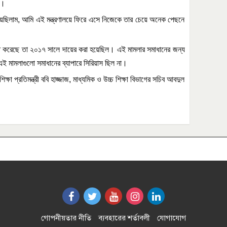
ন।
য়েছিলাম
,
আমি
এই
মন্ত্রণালয়ে
ফিরে
এসে
নিজেকে
তার
চেয়ে
অনেক
পেছনে
ি
করেছে
তা
২০১৭
সালে
দায়ের
করা
হয়েছিল।
এই
মামলার
সমাধানের
জন্য
এই
মামলাগুলো
সমাধানের
ব্যাপারে
সিরিয়াস
ছিল
না।
িক্ষা
প্রতিমন্ত্রী
ববি
হাজ্জাজ
,
মাধ্যমিক
ও
উচ্চ
শিক্ষা
বিভাগের
সচিব
আবদুল
গোপনীয়তার নীতি
ব্যবহারের শর্তাবলী
যোগাযোগ