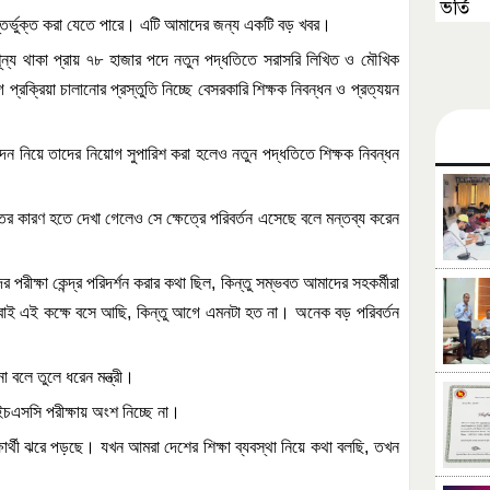
ভর্তি
তর্ভুক্ত
করা
যেতে
পারে।
এটি
আমাদের
জন্য
একটি
বড়
খবর।
ূন্য
থাকা
প্রায়
৭৮
হাজার
পদে
নতুন
পদ্ধতিতে
সরাসরি
লিখিত
ও
মৌখিক
গ
প্রক্রিয়া
চালানোর
প্রস্তুতি
নিচ্ছে
বেসরকারি
শিক্ষক
নিবন্ধন
ও
প্রত্যয়ন
দন
নিয়ে
তাদের
নিয়োগ
সুপারিশ
করা
হলেও
নতুন
পদ্ধতিতে
শিক্ষক
নিবন্ধন
তির
কারণ
হতে
দেখা
গেলেও
সে
ক্ষেত্রে
পরিবর্তন
এসেছে
বলে
মন্তব্য
করেন
ের
পরীক্ষা
কেন্দ্র
পরিদর্শন
করার
কথা
ছিল
,
কিন্তু
সম্ভবত
আমাদের
সহকর্মীরা
বাই
এই
কক্ষে
বসে
আছি
,
কিন্তু
আগে
এমনটা
হত
না।
অনেক
বড়
পরিবর্তন
না
বলে
তুলে
ধরেন
মন্ত্রী।
ইচএসসি
পরীক্ষায়
অংশ
নিচ্ছে
না।
ার্থী
ঝরে
পড়ছে।
যখন
আমরা
দেশের
শিক্ষা
ব্যবস্থা
নিয়ে
কথা
বলছি
,
তখন