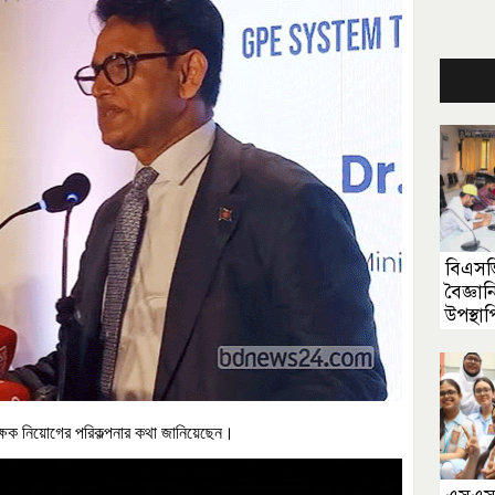
বিএস
বৈজ্ঞান
উপস্থ
গবেষণা
ক্ষক
নিয়োগের
পরিকল্পনার
কথা
জানিয়েছেন।