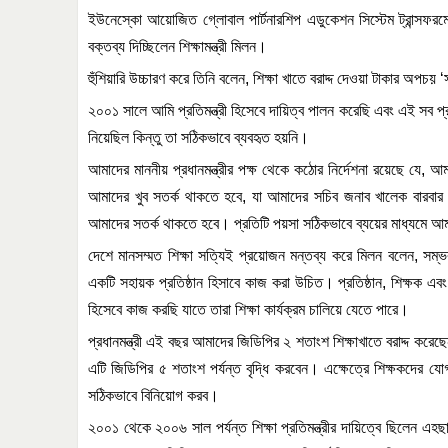
ইউনেস্কো
আয়োজিত
গ্লোবাল
পার্টনারশিপ
এডুকেশন
সিস্টেম
ট্রান্সফর
বক্তব্য
দিচ্ছিলেন
শিক্ষামন্ত্রী
মিলন।
হুঁশিয়ারি
উচ্চারণ
করে
তিনি
বলেন
,
শিক্ষা
খাতে
বরাদ্দ
দেওয়া
টাকার
অপচয়
‘
২০০১
সালে
আমি
প্রতিমন্ত্রী
হিসেবে
দায়িত্ব
পালন
করেছি
এবং
এই
সব
প্
নিয়েছিল
কিন্তু
তা
সঠিকভাবে
ব্যবহৃত
হয়নি।
আমাদের
মাননীয়
প্রধানমন্ত্রীর
পক্ষ
থেকে
কঠোর
নির্দেশনা
রয়েছে
যে
,
আম
আমাদের
খুব
সতর্ক
থাকতে
হবে
,
যা
আমাদের
সচিব
জনাব
খালেক
বারবার
আমাদের
সতর্ক
থাকতে
হবে।
প্রতিটি
পয়সা
সঠিকভাবে
ব্যয়ের
মাধ্যমে
আম
দেশে
মানসম্মত
শিক্ষা
সত্যিই
প্রয়োজন
মন্তব্য
করে
মিলন
বলেন
,
সম্
একটি
সহায়ক
প্রতিষ্ঠান
হিসাবে
কাজ
করা
উচিত।
প্রতিষ্ঠান
,
শিক্ষক
এবং
হিসেবে
কাজ
করছি
যাতে
তারা
শিক্ষা
কার্যক্রম
চালিয়ে
যেতে
পারে।
প্রধানমন্ত্রী
এই
বছর
আমাদের
জিডিপির
২
শতাংশ
শিক্ষাখাতে
বরাদ্দ
করেছে
এটি
জিডিপির
৫
শতাংশ
পর্যন্ত
বৃদ্ধি
করবেন।
এক্ষেত্রে
শিক্ষকদের
যোগ
সঠিকভাবে
বিনিয়োগ
করব।
২০০১
থেকে
২০০৬
সাল
পর্যন্ত
শিক্ষা
প্রতিমন্ত্রীর
দায়িত্বে
ছিলেন
এহছা