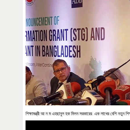
শিক্ষামন্ত্রী আ
ন
ম
এহছানুল
হক
মিলন সরকারের এক
লাখের
বেশি
নতুন
শি