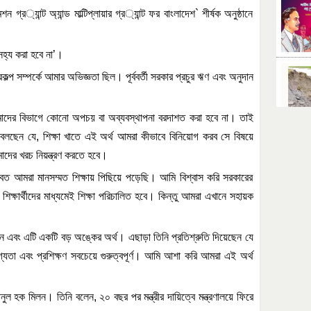
মেশন
গ্র
্যান্ট
অ্যান্ড
মাল্টিপ্লায়ার
গ্র
্যান্ট
ফর
বাংলাদেশ
‍‍`
শীর্ষক
অনুষ্ঠানে
সহ্য
করা
হবে
না
’
।
রকল্প
সম্পর্কে
আমার
অভিজ্ঞতা
ছিল।
পূর্ববর্তী
সরকার
প্রচুর
ঋণ
এবং
অনুদান
াদের
বিভাগে
কোনো
অপচয়
বা
অব্যবস্থাপনা
বরদাশত
করা
হবে
না।
তাই
বলছেন
যে
,
শিক্ষা
খাতে
এই
অর্থ
আমরা
কীভাবে
বিনিয়োগ
করব
সে
বিষয়ে
াদের
খরচ
নিয়ন্ত্রণ
করতে
হবে।
ভবত
আমরা
মানসম্মত
শিক্ষায়
পিছিয়ে
পড়েছি।
আমি
বিশ্বাস
করি
সরকারের
শিক্ষার্থীদের
মাধ্যমেই
শিক্ষা
পরিচালিত
হবে।
কিন্তু
আমরা
এখানে
সহায়ক
ন
এবং
এটি
একটি
বড়
অঙ্কের
অর্থ।
এছাড়া
তিনি
প্রতিশ্রুতি
দিয়েছেন
যে
্যতা
এবং
প্রশিক্ষণ
সবচেয়ে
গুরুত্বপূর্ণ।
আমি
আশা
করি
আমরা
এই
অর্থ
নুল
হক
মিলন।
তিনি
বলেন
,
২০
বছর
পর
মন্ত্রীর
দায়িত্বে
মন্ত্রণালয়ে
ফিরে