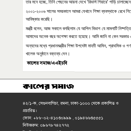
তার
মনে
হচ্ছে
,
তিনি
পেছনের
আয়না
দেখে
‘
রিভার্স
গিয়ারে
’
গাড়ি
চালাচ্ছে
২০০১
-
২০০৬
সালের
সময়কালে
আমরা
যেখানে
শিক্ষা
ব্যবস্থাকে
রেখে
গি
আবিষ্কার
করেছি।
মন্ত্রী
বলেন
,
আজ
সকালে
বলছিলাম
যে
আপিল
বিভাগ
যে
মামলাটি
নিষ্পত্ত
আমাদের
অনেক
বছর
অপেক্ষা
করতে
হয়েছে।
আমি
জানি
না
কেন
সরকার
অন্যদের
মধ্যে
প্রধানমন্ত্রীর
শিক্ষা
উপদেষ্টা
মাহদী
আমিন
,
প্রাথমিক
ও
গণশ
খালেক
অনুষ্ঠানে
বক্তব্য
দেন।
কালের সমাজ/এএইচবি
৪২/১-ক, সেগুনবাগিচা, রমনা, ঢাকা-১০০০ থেকে প্রকাশিত ও
প্রচারিত।
ফোন: +৮৮-০২-৪১০৩০৯৯৯ , ০১৯৪৬৬৩৫৫৫১
নিউজরুম: ০৯৬৭৮৭৪২৭৭২