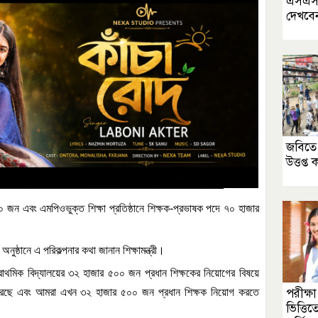
এসএসস
দেখবে
জবিতে 
উত্তপ্ত 
০
জন
এবং
এমপিওভুক্ত
শিক্ষা
প্রতিষ্ঠানে
শিক্ষক
-
প্রভাষক
পদে
৭০
হাজার
অনুষ্ঠানে
এ
পরিকল্পনার
কথা
জানান
শিক্ষামন্ত্রী।
্রাথমিক
বিদ্যালয়ের
৩২
হাজার
৫০০
জন
প্রধান
শিক্ষকের
নিয়োগের
বিষয়ে
পরীক্ষ
েছে
এবং
আমরা
এখন
৩২
হাজার
৫০০
জন
প্রধান
শিক্ষক
নিয়োগ
করতে
ভিত্তি