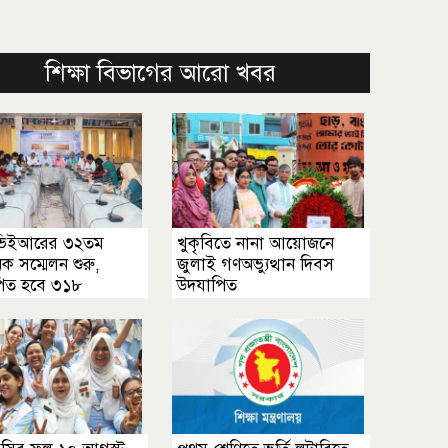
শিক্ষা বিভাগের আরো খবর
ভিইআরের ৩২তম
খুকৃবিতে নানা আয়োজনে
িক সম্মেলন শুরু,
জুলাই গণঅভ্যুত্থান দিবস
াপিত হবে ৩১৮
উদযাপিত
পত্র