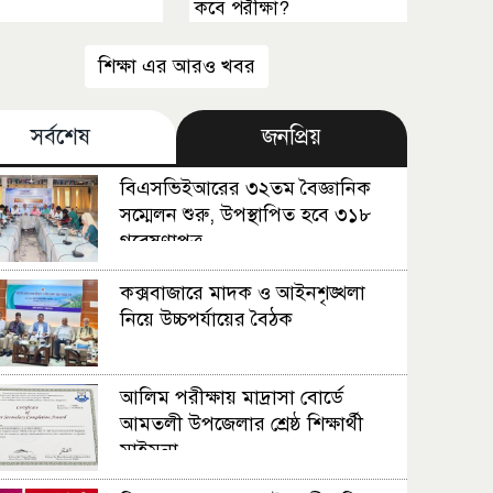
কবে পরীক্ষা?
শিক্ষা এর আরও খবর
সর্বশেষ
জনপ্রিয়
বিএসভিইআরের ৩২তম বৈজ্ঞানিক
সম্মেলন শুরু, উপস্থাপিত হবে ৩১৮
গবেষণাপত্র
কক্সবাজারে মাদক ও আইনশৃঙ্খলা
নিয়ে উচ্চপর্যায়ের বৈঠক
আলিম পরীক্ষায় মাদ্রাসা বোর্ডে
আমতলী উপজেলার শ্রেষ্ঠ শিক্ষার্থী
মাইমুনা