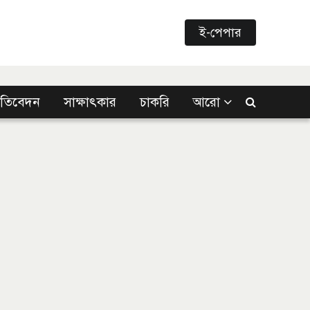
ই-পেপার
্রতিবেদন
সাক্ষাৎকার
চাকরি
আরো