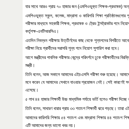
যার
সাথে
আরও
প্রায়
৭০
হাজার
জন
(
এমপিওভুক্ত
শিক্ষক
-
প্রভাষক
)
অন্
এমপিওভুক্ত
স্কুল
,
কলেজ
,
মাদ্রাসা
ও
কারিগরি
শিক্ষা
প্রতিষ্ঠানগুলোর
শ
পরীক্ষার
মাধ্যমে
সহকারী
শিক্ষক
,
প্রভাষক
ও
ট্রেড
ইন্সট্রাকটর
পদে
নিয়ো
কর্তৃপক্ষ
-
এনটিআরসিএ।
এতদিন
নিবন্ধন
পরীক্ষায়
উত্তীর্ণদের
কাছ
থেকে
শূন্যপদের
বিপরীতে
আবে
পরীক্ষা
নিয়ে
প্রার্থীদের
সরাসরি
শূন্য
পদে
নিয়োগ
সুপারিশ
করা
হবে।
আগে
মন্ত্রীদের
পাবলিক
পরীক্ষার
কেন্দ্রে
পরিদর্শনে
ঢুকে
পরীক্ষার্থীদের
বিরক্
মন্ত্রী।
তিনি
বলেন
,
আজ
সকালে
আমাদের
এইচএসসি
পরীক্ষা
শুরু
হয়েছে।
আমাদ
মনে
করেন
যে
আমাদের
সেখানে
যাওয়ার
প্রয়োজন
নেই।
সেই
কারণেই
স
এসেছে।
৫
লাখ
৪৪
হাজার
শিক্ষার্থী
উচ্চ
মাধ্যমিক
পর্যায়ে
ভর্তি
হলেও
পরীক্ষা
দিচ্ছে
তিনি
বলেন
,
সাধারণ
ধারার
প্রায়
৩৩
শতাংশ
শিক্ষার্থী
ঝরে
পড়ছে।
তারা
এ
আমাদের
কারিগরি
শিক্ষায়
৫৪
শতাংশ
এবং
মাদ্রাসা
শিক্ষায়
৪৪
শতাংশ
শিক্ষ
এটি
আমাদের
জন্য
ভালো
খবর
নয়।