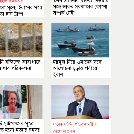
‘শেখ হাসিনার বক্তব্য দেওয়ার
াইলি কর্মকর্তার
সঙ্গে ভারত সরকারের কোনো
ো মূল্যে ইরানের সঙ্গে
সম্পর্ক নেই’
 চান ট্রাম্প
তিনি বন্দিদের কারাগারে
হরমুজ নিয়ে ওমানের সঙ্গে
রাখার পরিকল্পনা
আলোচনা চূড়ান্ত পর্যায়ে:
ইরান
ি স্যুটকেসের সূত্রে
সাবেক মার্কিন প্রতিরক্ষামন্ত্রী ও
িত হলো হত্যার রহস্য!
গোয়েন্দা প্রধান