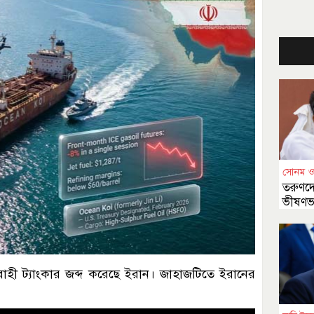
সোনম ও
তরুণদ
ভীষণভা
ী ট্যাংকার জব্দ করেছে ইরান। জাহাজটিতে ইরানের