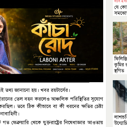
দাবি ইসর
যে কোন
সমঝোতা
ফিলিস্
কুমির 
স্থগিত
 এই তথ্য জানানো হয়। খবর রয়টার্সের।
ইরানের তেল বহন করলেও আঞ্চলিক পরিস্থিতির সুযোগ
টা করছিল। তবে ঠিক কীভাবে বা কী ধরনের ক্ষতির চেষ্টা
েনাবাহিনী।
লাশভর্ত
গত ফেব্রুয়ারি থেকে যুক্তরাষ্ট্রের নিষেধাজ্ঞার আওতায়
উন্মোচ