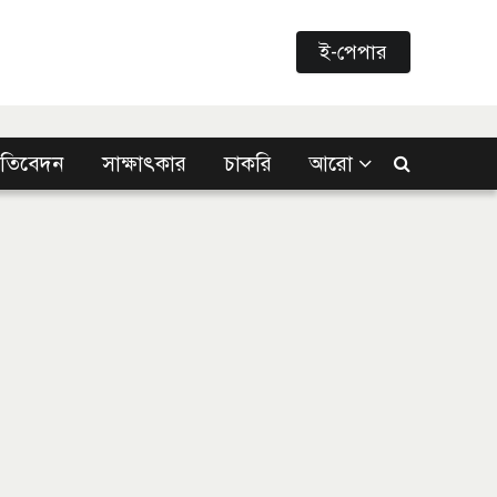
ই-পেপার
্রতিবেদন
সাক্ষাৎকার
চাকরি
আরো