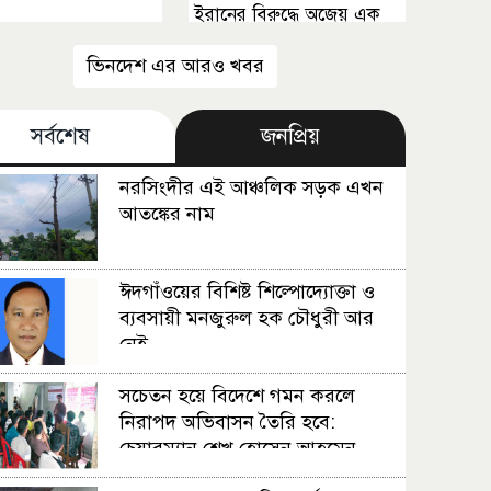
ইরানের বিরুদ্ধে অজেয় এক
যুদ্ধে আটকা পড়েছেন ট্রাম্প
ভিনদেশ এর আরও খবর
সর্বশেষ
জনপ্রিয়
নরসিংদীর এই আঞ্চলিক সড়ক এখন
আতঙ্কের নাম
ঈদগাঁওয়ের বিশিষ্ট শিল্পোদ্যোক্তা ও
ব্যবসায়ী মনজুরুল হক চৌধুরী আর
নেই
সচেতন হয়ে বিদেশে গমন করলে
নিরাপদ অভিবাসন তৈরি হবে:
চেয়ারম্যান শেখ হোসেন আহমেন
রাজন