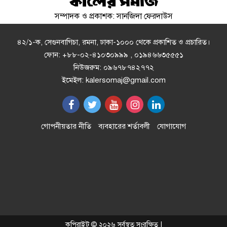
সম্পাদক ও প্রকাশক: সানজিদা ফেরদাউস
ভাঙ্গুড়া উপজেলায় স্থানীয় সরকার
নির্বাচন কে ঘিরে জামায়াতের প্রার্থী
ঘোষণা
৪২/১-ক, সেগুনবাগিচা, রমনা, ঢাকা-১০০০ থেকে প্রকাশিত ও প্রচারিত।
ফোন: +৮৮-০২-৪১০৩০৯৯৯ , ০১৯৪৬৬৩৫৫৫১
নিউজরুম: ০৯৬৭৮৭৪২৭৭২
নগরীর ফিরোজাবাদ জামে মসজিদ
ইমেইল: kalersomaj@gmail.com
পরিদর্শন করলেন রাসিক প্রশাসক
শেখ হাসিনার সংবাদ সম্মেলনের বিষয়ে
গোপনীয়তার নীতি
ব্যবহারের শর্তাবলী
যোগাযোগ
যা বলল ভারত
হাম উপসর্গে আরও ৩ জনের মৃত্যু
৩দিন পর ব্রহ্মপুত্র নদে নিখোঁজ
কপিরাইট © ২০২৬ সর্বস্বত্ব সংরক্ষিত |