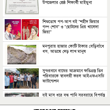
উপজেলার শ্রেষ্ঠ শিক্ষার্থী মাইমুনা
শিশুতোষ পপ-আপ বই "শহীদ জিয়ার
গল্প শোন" ও "ছোটদের প্রিয় খালেদা
জিয়া"
মনপুরায় হাজার কোটি টাকার বেড়িবাঁধে
ধস, আতঙ্কে দেড় লাখ মানুষ
সুন্দরবনে বাঘের আক্রমণে ক্ষতিগ্রস্ত তিন
পরিবারকে স্বাবলম্বী করল আইএফএসডি
ফাউন্ডেশন
দুই মাস ধরে বন্ধ পানি সরবরাহে বিপর্যস্ত
তারাব পৌরসভা