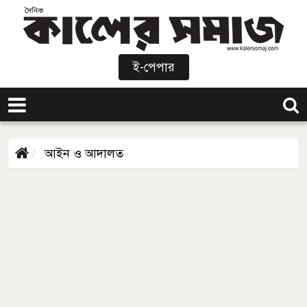
ই-পেপার
আইন ও আদালত