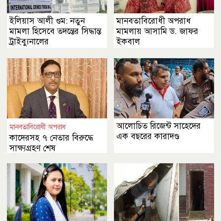
ইলিয়াস আলী গুম: নতুন
মানবতাবিরোধী অপরাধ
মামলা হিসেবে তদন্তের সিদ্ধান্ত
মামলায় আসামি ড. জাফর
ট্রাইব্যুনালের
ইকবাল
আলোচিত রিজেন্ট সাহেদের
মানবতাবিরোধী অপরাধ
এক বছরের কারাদণ্ড
কাদেরসহ ৭ নেতার বিরুদ্ধে
সাক্ষ্যগ্রহণ শেষ