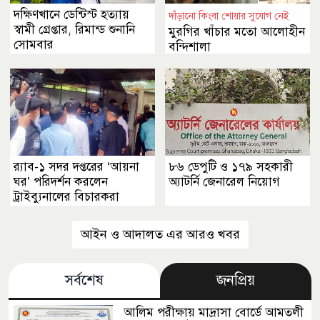
দক্ষিণখানে ডেন্টিস্ট হত্যায়
দাঁড়ানো কিংবা শোয়ার সুযোগ নেই
স্বামী গ্রেপ্তার, রিমান্ড শুনানি
মুরগির খাঁচার মতো আলোহীন
সোমবার
বন্দিশালা
র‌্যাব-১ সদর দপ্তরের ‘আয়না
৮৬ ডেপুটি ও ১৭৯ সহকারী
ঘর’ পরিদর্শন করলেন
অ্যাটর্নি জেনারেল নিয়োগ
ট্রাইব্যুনালের বিচারকরা
আইন ও আদালত এর আরও খবর
সর্বশেষ
জনপ্রিয়
আলিম পরীক্ষায় মাদ্রাসা বোর্ডে আমতলী