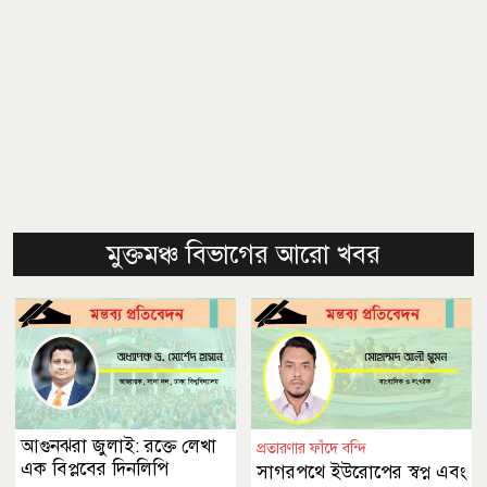
মুক্তমঞ্চ বিভাগের আরো খবর
আগুনঝরা জুলাই: রক্তে লেখা
প্রতারণার ফাঁদে বন্দি
এক বিপ্লবের দিনলিপি
সাগরপথে ইউরোপের স্বপ্ন এবং