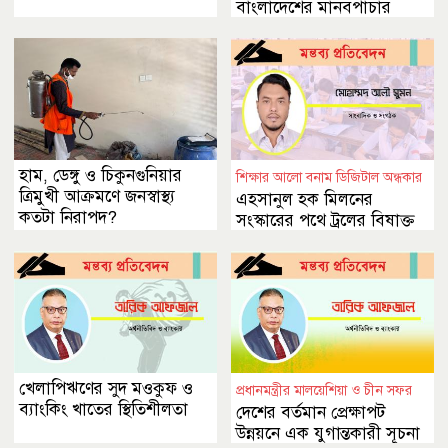
বাংলাদেশের মানবপাচার
সংকট
হাম, ডেঙ্গু ও চিকুনগুনিয়ার
শিক্ষার আলো বনাম ডিজিটাল অন্ধকার
ত্রিমুখী আক্রমণে জনস্বাস্থ্য
এহসানুল হক মিলনের
কতটা নিরাপদ?
সংস্কারের পথে ট্রলের বিষাক্ত
ছায়া
খেলাপিঋণের সুদ মওকুফ ও
প্রধানমন্ত্রীর মালয়েশিয়া ও চীন সফর
ব্যাংকিং খাতের স্থিতিশীলতা
দেশের বর্তমান প্রেক্ষাপট
উন্নয়নে এক যুগান্তকারী সূচনা