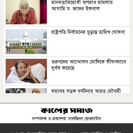
মানবতাবিরোধী অপরাধ মামলায়
আসামি ড. জাফর ইকবাল
রাষ্ট্রপতি নির্বাচনের চূড়ান্ত তারিখ ঘোষণা
তরুণদের আন্দোলন মোদিকে ভীষণভাবে
দুর্বল করেছে
ভয়াবহ সড়ক দুর্ঘটনায় আহত মৌসুমী
মৌ
সম্পাদক ও প্রকাশক: সানজিদা ফেরদাউস
মিরাজের সেঞ্চুরিতে প্রথম ইনিংসে
টাইগারদের সংগ্রহ ২৬৩ রান