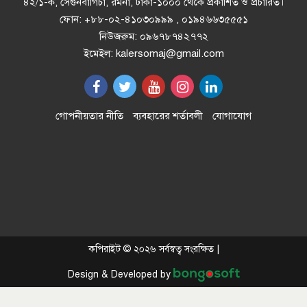
৪২/১-ক, সেগুনবাগিচা, রমনা, ঢাকা-১০০০ থেকে প্রকাশিত ও প্রচারিত।
ফোন: +৮৮-০২-৪১০৩০৯৯৯ , ০১৯৪৬৬৩৫৫৫১
নিউজরুম: ০৯৬৭৮৭৪২৭৭২
ঢাকার চারপাশের নদীদূষণ রোধে
ইমেইল: kalersomaj@gmail.com
কর্মপরিকল্পনার নির্দেশ
ইরানের সঙ্গে চুক্তি চান ট্রাম্প, সামরিক
গোপনীয়তার নীতি
ব্যবহারের শর্তাবলী
যোগাযোগ
পদক্ষেপের হুঁশিয়ারিও
এবার ৫ প্রজাতির দেশীয় মাছে মিলল
মাইক্রোপ্লাস্টিক
সৌদি প্রবাসীদের জন্য সুখবর
কপিরাইট © ২০২৬ সর্বস্বত্ব সংরক্ষিত |
Design & Developed by