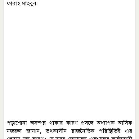
ফারাহ মাহবুব।
পড়াশোনা অসম্পন্ন থাকার কারণ প্রসঙ্গে অধ্যাপক আসিফ
নজরুল জানান, তৎকালীন রাজনৈতিক পরিস্থিতিই এর
পেছনে মূল কারণ। সে সময় জেনারেল এরশাদের কর্তৃত্ববাদী