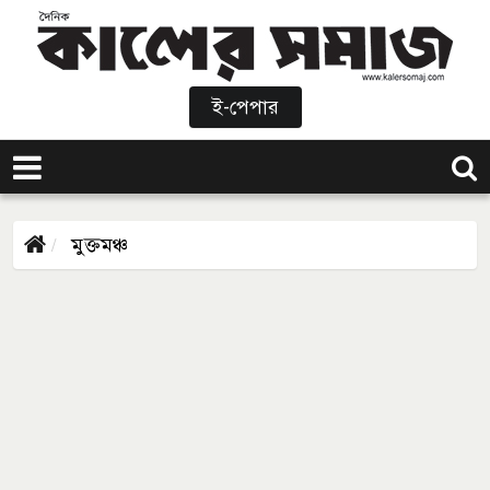
ই-পেপার
মুক্তমঞ্চ