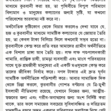
মাধ্যমে কুরবানী করা হয়, তা পৃথিবীতে বিপুল পরিমাণে
বিদ্যমান ও মানুষের কল্যাণের জন্যই সৃষ্টি, যা কখনো
পরিবেশের ভারসাম্য নষ্ট করে না।
অর্থনৈতিক দৃষ্টিকোণ থেকে বিচার করলেও দেখা যাবে যে,
হজ ও কুরবানীর মাধ্যমে সামষ্টিক কল্যাণের যে জোয়ার তৈরি
হয়, তা কেবল টাকা বিলিয়ে দিলে কখনোই সম্ভব হতো না।
কুরবানীকে কেন্দ্র করে প্রতি বছর আমাদের গ্রামীণ অর্থনীতিতে
এক বিশাল চাঙ্গা ভাব তৈরি হয়। লক্ষ লক্ষ পশুপালনকারী
খামারি, প্রান্তিক চাষী, চামড়া ব্যবসায়ী এবং মাংস পরিবহনের
সাথে যুক্ত শ্রমজীবী মানুষেরা এই একটি মওসুমকে কেন্দ্র করে
তাদের জীবিকা নির্বাহ করে। নগদ টাকার এই দ্রুত ঘূর্ণন
সামষ্টিক অর্থনীতিকে শক্তিশালী করে। আবার সামাজিক দিক
থেকে চিন্তা করলে, কুরবানীর গোশত বণ্টনের যে ত্রি-মুখী
ইসলামী নীতিমালা রয়েছে, যেখানে নিজের জন্য, আত্মীয়-
স্বজনের জন্য এবং গরীব-অনাত্থদের জন্য অংশ নির্দিষ্ট করা
থাকে, তার ফলে সমাজের সবচেয়ে সুবিধাবঞ্চিত ও দরিদ্রতম
মানুষটিও বছরে অন্তত একবার পরিবারের সবাইকে নিয়ে পেট