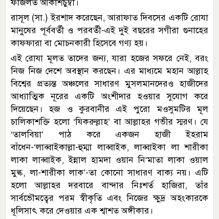
ফজিলত আকাশচুম্বী।
রাসূল (সা.) ইরশাদ করেছেন, আরাফাত দিবসের একটি রোযা
মানুষের পূর্ববর্তী ও পরবর্তী-এই দুই বছরের সগীরা গুনাহের
কাফফারা বা মোচনকারী হিসেবে গণ্য হয়।
এই রোযা মূলত তাদের জন্য, যারা হজের সফরে নেই, বরং
নিজ নিজ দেশে অবস্থান করছেন। এর মাধ্যমে মহান আল্লাহ
বিশ্বের প্রত্যন্ত অঞ্চলের সাধারণ মুসলমানদেরও হাজীদের
আধ্যাত্মিক নূরের একটি অংশীদার হওয়ার সুযোগ করে
দিয়েছেন। হজ ও কুরবানীর এই পুরো মওসুমটির মূল
চালিকাশক্তি হলো ‘যিকরুল্লাহ’ বা আল্লাহর গভীর স্মরণ। যে
‘তালবিয়া’ পাঠ করে একজন হাজী ইহরাম
বাঁধেন-‘লাব্বাইকাল্লা-হুম্মা লাব্বাইক, লাব্বাইকা লা শারীকা
লাকা লাব্বাইক, ইন্নাল হামদা ওয়ান নি‘মাতা লাকা ওয়াল
মুল্ক, লা-শারীকা লাক’-তা কোনো সাধারণ বাক্য নয়। এটি
হলো আল্লাহর দরবারে বান্দার নিঃশর্ত হাজিরা, তাঁর
সার্বভৌমত্বের পরম স্বীকৃতি এবং নিজের ক্ষুদ্র অহংকারকে
ধূলিসাৎ করে দেওয়ার এক শ্বাশত অঙ্গীকার।