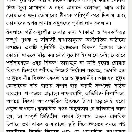
দিয়ে সূরা মায়েদার ৩ নম্বর আয়াতে বলেছেন, আজ আমি
তোমাদের জন্য তোমাদের দ্বীনকে পরিপূর্ণ করে দিলাম এবং
তোমাদের ওপর আমার অনুগ্রহের পূর্ণতা দান করলাম।
ইসলামে গরীব-দুঃখীর সেবার জন্য ‘যাকাত’ ও ‘সদকা’-এর
সম্পূর্ণ পৃথক ও সুনির্দিষ্ট বাধ্যতামূলক অর্থনৈতিক কাঠামো
রয়েছে। একটি সুনির্দিষ্ট ইবাদতের বিকল্প হিসেবে অন্য
কোনো খাতকে দাঁড় করানোর সুযোগ ইসলামে নেই; যেভাবে
শর্তসাপেক্ষে ওযুর বিকল্প তায়াম্মুম বা অতি বৃদ্ধের রোযার
বিকল্প ফিদইয়া শরীয়ত নিজেই নির্ধারণ করেছে, তেমনি হজ
ও কুরবানীর বিকল্প কেবল হজ ও কুরবানীই। আল্লাহর হুকুম
মোতাবেক তাঁর রাস্তায় সম্পদ ব্যয় করাই সম্পদের সঠিক
ব্যবহার, পক্ষান্তরে আল্লাহর নাফরমানি, অতিরিক্ত বিলাসিতা,
অপচয় কিংবা অপসংস্কৃতির উৎসবে টাকা ওড়ানোই হলো
প্রকৃত অপব্যয়। কুরবানীর পশুর নিষ্ঠুরতার যে অভিযোগ আনা
হয়, তা সম্পূর্ণ ভিত্তিহীন; কারণ ইসলাম অত্যন্ত মানবিক
উপায়ে তথা ধাতব ও ধারালো ছুরি দিয়ে দ্রুততম সময়ে পশু
জবাইয়ের নির্দেশ দিয়েছে এবং যে গৃহপালিত পশুগুলোর