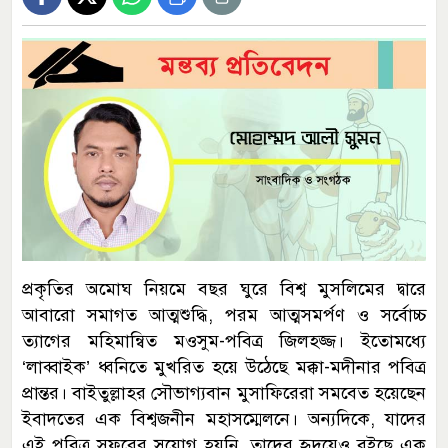
প্রকৃতির অমোঘ নিয়মে বছর ঘুরে বিশ্ব মুসলিমের দ্বারে
আবারো সমাগত আত্মশুদ্ধি, পরম আত্মসমর্পণ ও সর্বোচ্চ
ত্যাগের মহিমান্বিত মওসুম-পবিত্র জিলহজ্জ। ইতোমধ্যে
‘লাব্বাইক’ ধ্বনিতে মুখরিত হয়ে উঠেছে মক্কা-মদীনার পবিত্র
প্রান্তর। বাইতুল্লাহর সৌভাগ্যবান মুসাফিরেরা সমবেত হয়েছেন
ইবাদতের এক বিশ্বজনীন মহাসম্মেলনে। অন্যদিকে, যাদের
এই পবিত্র সফরের সুযোগ হয়নি, তাদের হৃদয়েও বইছে এক