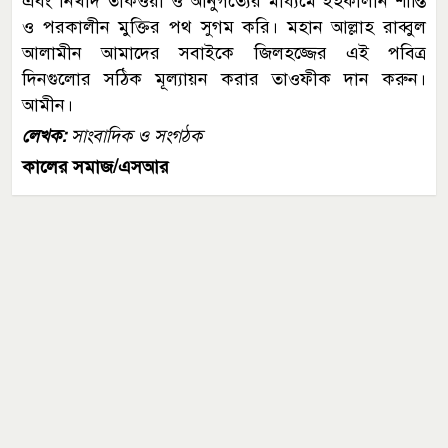
এবং নিখাদ তাকওয়া ও আনুগত্যের মাধ্যমে ইহকালীন শান্তি
ও পরকালীন মুক্তির পথ সুগম করি। মহান আল্লাহ রাব্বুল
আলামীন আমাদের সবাইকে জিলহজ্জের এই পবিত্র
দিনগুলোর সঠিক মূল্যায়ন করার তাওফীক দান করুন।
আমীন।
লেখক:
সাংবাদিক ও সংগঠক
কালের সমাজ/এসআর