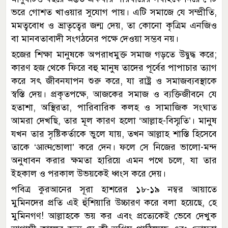
ভরে গোশত খাওয়ার সুযোগ পায়। এটি সমাজে যে সম্প্রীতি,
মমত্ববোধ ও ভ্রাতৃত্বের জন্ম দেয়, তা কোনো কৃত্রিম এনজিও
বা মানবতাবাদী সংগঠনের পক্ষে দেওয়া সম্ভব নয়।
হজের শিক্ষা মানুষকে অপরাধমুক্ত সমাজ গড়তে উদ্বুদ্ধ করে;
কারণ হজ থেকে ফিরে বহু মানুষ তাদের পূর্বের পাপাচার ত্যাগ
করে সৎ জীবনযাপন শুরু করে, যা রাষ্ট্র ও সমাজব্যবস্থাকে
স্বস্তি দেয়। প্রকৃতপক্ষে, আজকের সমাজ ও ব্যক্তিজীবনে যে
হতাশা, অস্থিরতা, পারিবারিক কলহ ও সামাজিক সংঘাত
আমরা দেখছি, তার মূল কারণ হলো ‘আল্লাহ-বিস্মৃতি’। মানুষ
যখন তার সৃষ্টিকর্তাকে ভুলে যায়, তখন আল্লাহ শাস্তি হিসেবে
তাকে ‘आत्मভোলা’ করে দেন। ফলে সে নিজের ভালো-মন্দ
অনুধাবন করার ক্ষমতা হারিয়ে এমন পথে চলে, যা তার
ইহকাল ও পরকাল উভয়কেই ধ্বংস করে দেয়।
পবিত্র কুরআনের সূরা হাশরের ১৮-১৯ নম্বর আয়াতে
মুমিনদের প্রতি এই হুঁশিয়ারি উচ্চারণ করে বলা হয়েছে, হে
মুমিনগণ! আল্লাহকে ভয় কর এবং প্রত্যেকেই ভেবে দেখুক