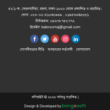
গণঅভ্যুত্থান দিবস উদযাপিত
৪২/১-ক, সেগুনবাগিচা, রমনা, ঢাকা-১০০০ থেকে প্রকাশিত ও প্রচারিত।
ফোন: +৮৮-০২-৪১০৩০৯৯৯ , ০১৯৪৬৬৩৫৫৫১
নিউজরুম: ০৯৬৭৮৭৪২৭৭২
উন্নয়নমূলক কাজের অগ্রগতি পর্যালোচনা
ইমেইল: kalersomaj@gmail.com
সভায় রাসিক প্রশাসক
রাজশাহীতে পাঁচ দিনব্যাপী রাজশাহীর
গোপনীয়তার নীতি
ব্যবহারের শর্তাবলী
যোগাযোগ
উদ্যোক্তা মেলার সমাপনী অনুষ্ঠিত
এসএসসির ফল ১০ আগস্ট, দেখবেন
যেভাবে
ইলিয়াস আলী গুম: নতুন মামলা হিসেবে
কপিরাইট © ২০২৬ সর্বস্বত্ব সংরক্ষিত |
তদন্তের সিদ্ধান্ত ট্রাইব্যুনালের
Design & Developed by