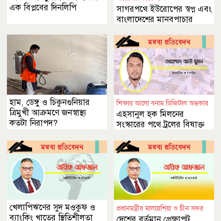
এক বিপ্লবের দিনলিপি
সাগরপথে ইউরোপের স্বপ্ন এবং
বাংলাদেশের মানবপাচার
সংকট
হাম, ডেঙ্গু ও চিকুনগুনিয়ার
শিক্ষার আলো বনাম ডিজিটাল অন্ধকার
ত্রিমুখী আক্রমণে জনস্বাস্থ্য
এহসানুল হক মিলনের
কতটা নিরাপদ?
সংস্কারের পথে ট্রলের বিষাক্ত
ছায়া
খেলাপিঋণের সুদ মওকুফ ও
প্রধানমন্ত্রীর মালয়েশিয়া ও চীন সফর
ব্যাংকিং খাতের স্থিতিশীলতা
দেশের বর্তমান প্রেক্ষাপট