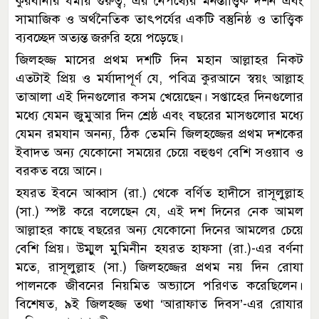
কুরবানীর ধর্মীয় গুরুত্ব, এর নেপথ্যের মনস্তাত্ত্বিক দর্শন এবং
সামাজিক ও অর্থনৈতিক তাৎপর্যের একটি বস্তুনিষ্ঠ ও তাত্ত্বিক
ব্যবচ্ছেদ অত্যন্ত জরুরি হয়ে পড়েছে।
জিলহজ্জ মাসের প্রথম দশটি দিন মহান আল্লাহর নিকট
এতটাই প্রিয় ও মর্যাদাপূর্ণ যে, পবিত্র কুরআনে স্বয়ং আল্লাহ
তাআলা এই দিনগুলোর কসম খেয়েছেন। সপ্তাহের দিনগুলোর
মধ্যে যেমন জুমুআর দিন শ্রেষ্ঠ এবং বছরের মাসগুলোর মধ্যে
যেমন রমযান অনন্য, ঠিক তেমনি জিলহজ্জের প্রথম দশকের
ইবাদত অন্য যেকোনো সময়ের চেয়ে বহুগুণ বেশি সওয়াব ও
বরকত বয়ে আনে।
হযরত ইবনে আব্বাস (রা.) থেকে বর্ণিত হাদীসে রাসূলুল্লাহ
(সা.) স্পষ্ট করে বলেছেন যে, এই দশ দিনের নেক আমল
আল্লাহর কাছে বছরের অন্য যেকোনো দিনের আমলের চেয়ে
বেশি প্রিয়। উম্মুল মুমিনীন হযরত হাফসা (রা.)-এর বর্ণনা
মতে, রাসূলুল্লাহ (সা.) জিলহজ্জের প্রথম নয় দিন রোযা
পালনকে জীবনের নিয়মিত অভ্যাসে পরিণত করেছিলেন।
বিশেষত, ৯ই জিলহজ্জ তথা ‘আরাফাত দিবস’-এর রোযার