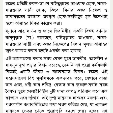
হজের প্রতিটি রুকন-তা সে বাইতুল্লাহর তাওয়াফ হোক, সাফা-
মারওয়ার সায়ী হোক, কিংবা মিনার কঙ্কর নিক্ষেপ ও
আরাফাতের ময়দানে অবস্থান হোক-সবকিছুর মূল উদ্দেশ্যই
হলো আল্লাহর যিকর কায়েম করা।
সুনানে আবু দাউদ ও জামে তিরমিযীর একটি বিশুদ্ধ বর্ণনায়
রাসূলুল্লাহ (সা.) বলেছেন, বাইতুল্লাহর তাওয়াফ, সাফা-
মারওয়ার সায়ী এবং কঙ্কর নিক্ষেপের বিধান মূলত আল্লাহর
স্মরণ কায়েম করার জন্যই প্রবর্তন করা হয়েছে।
এই আমলগুলো করার সময় যেমন মুখে তাকবীর, তাহলীল ও
মাসনূন দুআ পড়ার বিধান রয়েছে, তেমনি এই পুরো কর্মযজ্ঞটি
নিজেই একটি জীবন্ত ও বাস্তবসম্মত যিকর। হজের এই
মহাসমাবেশ বিশ্ব মুসলিমকে একতাবদ্ধ করে, যেখানে রাজা
আর প্রজা, ধনী আর দরিদ্র, বেতাঙ্গ আর কৃষ্ণাঙ্গ-সবাই সমস্ত
বৈষম্য ভুলে সেলাইবিহীন দুটি সাদা কাপড় পরিধান করে এক
কাতারে এসে দাঁড়ায়। এই দৃশ্য মানুষকে হাশরের ময়দান এবং
পরকালীন জবাবদিহিতার কথা স্মরণ করিয়ে দেয়, যা একজন
মানুষকে ভেতর থেকে পুরোপুরি বদলে দেয়। হজের এই