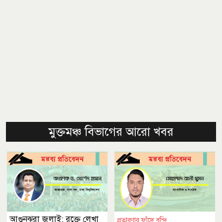
মুক্তমঞ্চ বিভাগের আরো খবর
আগুনঝরা জুলাই: রক্তে লেখা
প্রতারণার ফাঁদে বন্দি