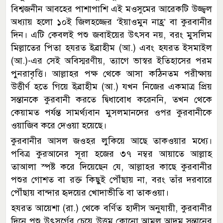
বিশ্বজনীন আবহের পাশাপাশি এই মওসুমের আরেকটি উজ্জ্বল
অধ্যায় হলো ১০ই জিলহজ্জের ‘ইয়াওমুন নাহ্র’ বা কুরবানীর
দিন। এটি কেবলই পশু জবাইয়ের উৎসব নয়, বরং মুসলিম
মিল্লাতের পিতা হযরত ইব্রাহীম (আ.) এবং হযরত ইসমাইল
(আ.)-এর সেই অবিস্মরণীয়, ত্যাগে ভাস্বর ইতিহাসের পরম
পুনরাবৃত্তি। আল্লাহর পক্ষ থেকে আসা কঠিনতম পরীক্ষায়
উত্তীর্ণ হতে গিয়ে ইব্রাহীম (আ.) যখন নিজের একমাত্র প্রিয়
সন্তানকে কুরবানী করতে দ্বিধাবোধ করেননি, তখন থেকে
কেয়ামত পর্যন্ত সামর্থ্যবান মুসলমানদের ওপর কুরবানীকে
ওয়াজিব করে দেওয়া হয়েছে।
কুরবানীর আসল জওহর লুকিয়ে আছে তাকওয়ার মধ্যে।
পবিত্র কুরআনের সূরা হজের ৩৭ নম্বর আয়াতে আল্লাহ
তাআলা স্পষ্ট করে দিয়েছেন যে, আল্লাহর কাছে কুরবানীর
পশুর গোশত বা রক্ত কিছুই পৌঁছায় না, বরং তাঁর দরবারে
পৌঁছায় বান্দার হৃদয়ের খোদাভীতি বা তাকওয়া।
হযরত আয়েশা (রা.) থেকে বর্ণিত হাদীস অনুযায়ী, কুরবানীর
দিনে পশু উৎসর্গের চেয়ে উত্তম কোনো আমল আদম সন্তানের