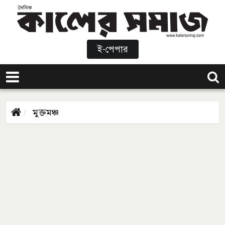
ই-পেপার
মুক্তমঞ্চ