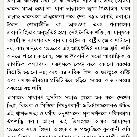
আগামী কালের জন্য সে কী অগ্রিম পাঠিয়েছে এবং তোমরা
তাদের মতো হয়ো না, যারা আল্লাহকে ভুলে গিয়েছিল, ফলে
আল্লাহ তাদেরকে আত্মভোলা করে দেন; বস্তুত তারাই অবাধ্য।
ঈমান, খোদাভীতি বা তাকওয়া এবং পরকালের
জবাবদিহিতার অনুভূতিই হলো সেই নৈতিক শক্তি, যা মানুষকে
সংযমী ও ন্যায়পরায়ণ বানায়। আইন বা রাষ্ট্রীয় জোর খাটানো
নয়, বরং মানুষের ভেতরের এই আত্মশুদ্ধিই সমাজে স্থায়ী শান্তি
আনতে পারে। কাজেই, হজ ও কুরবানীর মতো আধ্যাত্মিক ও
জাগতিক কল্যাণময় মওসুমকে কেন্দ্র করে কোনো ধরণের
বিভ্রান্তি ছড়ানো নয়; বরং এর সঠিক শিক্ষা ও গুরুত্বকে ব্যক্তি
এবং সমাজ-জীবনের প্রতিটি স্তরে ছড়িয়ে দেওয়া আজ সময়ের
সবচেয়ে বড় দাবি।
আমাদের সাধারণ মুসলিম সমাজ থেকে শুরু করে দেশের
চিন্তা, বিবেক ও মিডিয়া নিয়ন্ত্রণকারী প্রতিষ্ঠানগুলোরও উচিত
এই শ্বাশত সত্য ও ধর্মীয় অনুশাসনের মূল দর্শনকে সঠিকভাবে
উপলব্ধি করা। আসুন, এই জিলহজ্জে আমরা আমাদের
ভেতরের সমস্ত হিংসা, অহংকার ও পশুবৃত্তিকে কুরবানী করি