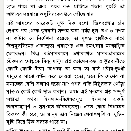
হতে পারে না এবং পশুর রক্ত মাটিতে পড়ার পূর্বেই তা
আল্লাহর দরবারে কবুলিয়তের স্তরে পৌঁছে যায়।
এই আমলের আরেকটি সূক্ষ্ম দিক হলো, জিলহজ্জের চাঁদ
দেখার পর থেকে কুরবানী সম্পন্ন করা পর্যন্ত চুল, নখ ও পশম
না কাটার যে নির্দেশনা রয়েছে, তা মূলত হাজীদের সাথে
বিশ্বমুসলিমের একাত্মতা প্রকাশের এক চমৎকার মনস্তাত্ত্বিক
মেলবন্ধন। কিন্তু বর্তমানকালে তথাকথিত মানবতাবাদের
চটকদার মোড়কে কিছু মানুষ প্রশ্ন তোলেন-হজ ও কুরবানীতে
কোটি কোটি টাকা ‘অপচয়’ না করে তা যদি গরীব-দুঃখী
মানুষের মাঝে বণ্টন করে দেওয়া হতো, তবে কি দেশের বা
সমাজের বেশি কল্যাণ হতো না? পশুর প্রতি নিষ্ঠুরতার খোঁড়া
যুক্তিও কেউ কেউ দাঁড় করান। অথচ এই ধরণের প্রশ্ন সম্পূর্ণ
অজ্ঞতা অথবা ইসলাম-বিদ্বেষপ্রসূত। ইসলাম একটি
ভারসাম্যপূর্ণ ও সুসংহত জীবনব্যবস্থা। এতে কোন বিধানের
বিকল্প কী হবে, তা মানুষ তার নিজের খেয়ালখুশি বা যুক্তি-
বুদ্ধি দিয়ে ঠিক করতে পারে না।
পবিত্র কুরআনে আল্লাহ নিজেই দ্বীনকে পরিপূর্ণ করার ঘোষণা