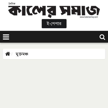
ই-পেপার
মুক্তমঞ্চ