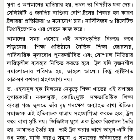
ঘৃণা ও অপমানের হাতিয়ার হয়, তখন তা বিপরীত ফল দেয়।
সেলিব্রিটি ও জনপ্রিয় ব্যক্তিরা বেশি ট্রলের শিকার হন কারণ
ট্রলাররা প্রতিক্রিয়া ও মনোযোগ চায়। নার্সিসিজম ও রিলেটিভ
ডিপ্রাইভেশনও এর পেছনে কাজ করে।
আমাদের সময় এসেছে এই অপসংস্কৃতির বিরুদ্ধে রুখে
দাঁড়ানোর। শিক্ষা প্রতিষ্ঠানে নৈতিক শিক্ষা জোরদার,
পারিবারিক মূল্যবোধ পুনরুজ্জীবিত এবং সোশ্যাল মিডিয়ার
দায়িত্বশীল ব্যবহার নিশ্চিত করতে হবে। ট্রল যদি সৃজনশীল
সমালোচনায় পরিণত হয়, তাহলে ভালো। কিন্তু ব্যক্তিগত
আক্রমণ কখনো গ্রহণযোগ্য নয়।
ড. এহসানুল হক মিলনের নেতৃত্বে শিক্ষা খাতের এই রূপান্তর
যুগান্তকারী। নকলমুক্ত, কোচিংমুক্ত, দক্ষতাভিত্তিক শিক্ষা
ব্যবস্থা গড়ে তুলতে তাঁর দৃঢ় পদক্ষেপ অব্যাহত রাখা উচিত।
সমাজকে এই ইতিবাচক যাত্রায় সহযোগিতা করতে হবে, ট্রল
করে বাধা সৃষ্টি নয়। ডিজিটাল যুগে এক ক্লিকে বিনোদন তৈরি
হয়, আঘাতও তৈরি হয়। তাই ট্রল করার আগে ভাবুন-এটি কি
শুধু মজা, নাকি কারও সম্মান ও সমাজের ভবিষ্যতের প্রতি