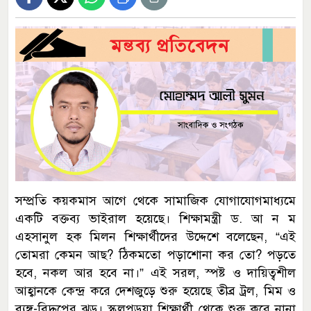
সম্প্রতি কয়কমাস আগে থেকে সামাজিক যোগাযোগমাধ্যমে
একটি বক্তব্য ভাইরাল হয়েছে। শিক্ষামন্ত্রী ড. আ ন ম
এহসানুল হক মিলন শিক্ষার্থীদের উদ্দেশে বলেছেন, “এই
তোমরা কেমন আছ? ঠিকমতো পড়াশোনা কর তো? পড়তে
হবে, নকল আর হবে না।” এই সরল, স্পষ্ট ও দায়িত্বশীল
আহ্বানকে কেন্দ্র করে দেশজুড়ে শুরু হয়েছে তীব্র ট্রল, মিম ও
ব্যঙ্গ-বিদ্রূপের ঝড়। স্কুলপড়ুয়া শিক্ষার্থী থেকে শুরু করে নানা