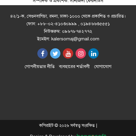
সম্পাদক ও প্রকাশক: সানজিদা ফেরদাউস
উন্নয়নমূলক কাজের অগ্রগতি পর্যালোচনা
সভায় রাসিক প্রশাসক
৪২/১-ক, সেগুনবাগিচা, রমনা, ঢাকা-১০০০ থেকে প্রকাশিত ও প্রচারিত।
ফোন: +৮৮-০২-৪১০৩০৯৯৯ , ০১৯৪৬৬৩৫৫৫১
নিউজরুম: ০৯৬৭৮৭৪২৭৭২
রাজশাহীতে পাঁচ দিনব্যাপী রাজশাহীর
ইমেইল: kalersomaj@gmail.com
উদ্যোক্তা মেলার সমাপনী অনুষ্ঠিত
এসএসসির ফল ১০ আগস্ট, দেখবেন
গোপনীয়তার নীতি
ব্যবহারের শর্তাবলী
যোগাযোগ
যেভাবে
ইলিয়াস আলী গুম: নতুন মামলা হিসেবে
তদন্তের সিদ্ধান্ত ট্রাইব্যুনালের
প্রথম শ্রেণিতে ভর্তি লটারিতে, পরীক্ষা হবে
কপিরাইট © ২০২৬ সর্বস্বত্ব সংরক্ষিত |
দ্বিতীয় থেকে নবম শ্রেণিতে