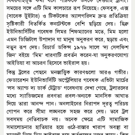
বিষয়বহির্ভূত কথা বলে পাঠককে উসকে দেওয়াই ট্রলিং।
সময়ের সঙ্গে এটি মিম কালচারে রূপ নিয়েছে। ফেসবুক, এক্স
(সাবেক টুইটার) ও টিকটকের অ্যালগরিদম দ্রুত প্রতিক্রিয়া
সৃষ্টিকারী বিতর্কিত কনটেন্টকে বেশি ছড়িয়ে দেয়। হিব্রু
ইউনিভার্সিটির গবেষক লিমর শিফম্যানের মতে, মিম হলো
এমন ডিজিটাল উপাদান যা মানুষ অনুকরণ করে, ছড়ায় এবং
নতুন রূপ দেয়। রিচার্ড ডকিন্স ১৯৭৬ সালে ‘দ্য সেলফিশ
জিন’ বইয়ে ‘মিম’ ধারণাটি প্রবর্তন করেন-যা অনুকরণযোগ্য
আইডিয়া বা আচরণ হিসেবে ভাইরাল হয়।
কিন্তু ট্রলের পেছনে মনস্তাত্ত্বিক কারণগুলো আরও গভীর।
ফেডারেশন ইউনিভার্সিটি অস্ট্রেলিয়ার গবেষক এভিটা মার্চের
‘লস অ্যান্ড দ্য ডার্ক টেট্রাড’ গবেষণায় দেখা গেছে, ট্রলারদের
মধ্যে স্যাডিজমের প্রবণতা প্রবল-অন্যকে মানসিক আঘাত
দিয়ে তারা আনন্দ পান। অনলাইনের নিরাপদ দূরত্ব পরিচয়
গোপন করে সীমা লঙ্ঘনকে সহজ করে দেয়। তবে ট্রল
সবসময় নেতিবাচক নয়। অনেক ক্ষেত্রে এটি সামাজিক
সমালোচনার হাতিয়ার হয়ে ওঠে-রাস্তার খারাপ অবস্থা বা
যানজট নিয়ে মিম ভাইরাল হয়ে কর্তৃপক্ষের নজর কাড়ে। কিন্তু