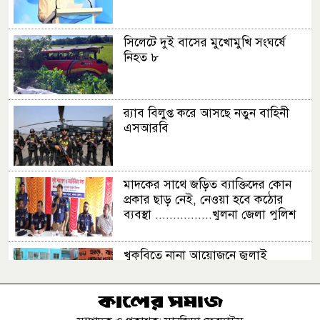
সিলেটে দুই বাসের মুখোমুখি সংঘর্ষে
নিহত ৮
র‍্যাব বিলুপ্ত করে আসছে নতুন বাহিনী
এসআরবি
মাদকের সাথে জড়িত ব্যাক্তিদের কোন
প্রকার ছাড় নেই, নেওয়া হবে কঠোর
ব্যবস্থা ................খুলনা জেলা পুলিশ
সুপার
খুকৃবিতে নানা আয়োজনে জুলাই
গণঅভ্যুত্থান দিবস উদযাপিত