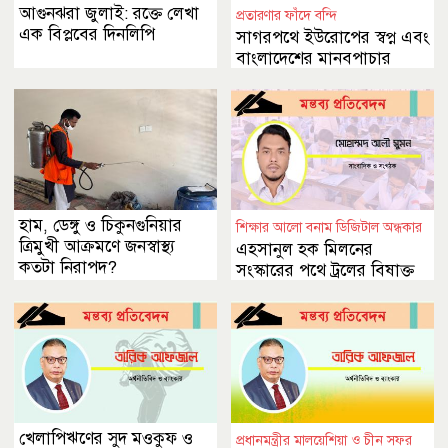
আগুনঝরা জুলাই: রক্তে লেখা
প্রতারণার ফাঁদে বন্দি
এক বিপ্লবের দিনলিপি
সাগরপথে ইউরোপের স্বপ্ন এবং
বাংলাদেশের মানবপাচার
সংকট
হাম, ডেঙ্গু ও চিকুনগুনিয়ার
শিক্ষার আলো বনাম ডিজিটাল অন্ধকার
ত্রিমুখী আক্রমণে জনস্বাস্থ্য
এহসানুল হক মিলনের
কতটা নিরাপদ?
সংস্কারের পথে ট্রলের বিষাক্ত
ছায়া
খেলাপিঋণের সুদ মওকুফ ও
প্রধানমন্ত্রীর মালয়েশিয়া ও চীন সফর