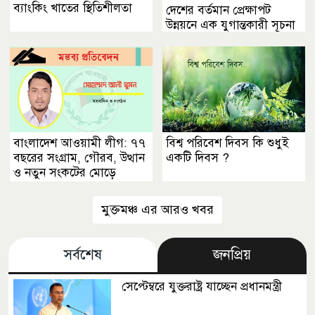
ব্যাংকিং খাতের স্থিতিশীলতা
দেশের বর্তমান প্রেক্ষাপট
উন্নয়নে এক যুগান্তকারী সূচনা
বাংলাদেশ আওয়ামী লীগ: ৭৭
বিশ্ব পরিবেশ দিবস কি শুধুই
বছরের সংগ্রাম, গৌরব, উত্থান
একটি দিবস ?
ও নতুন সংকটের মোড়ে
মুক্তমঞ্চ এর আরও খবর
সর্বশেষ
জনপ্রিয়
সেপ্টেম্বরে যুক্তরাষ্ট্র যাচ্ছেন প্রধানমন্ত্রী