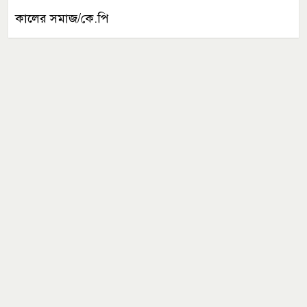
কালের সমাজ/কে.পি