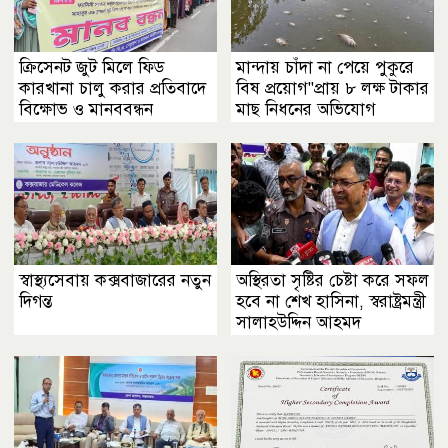
ক্রিসেনট জুট মিলে ফিড
মান্দায় চাঁদা না পেয়ে পুকুরে
কারখানা চালু করার প্রতিবাদে
বিষ প্রয়োগ"প্রায় ৮ লক্ষ টাকার
বিক্ষোভ ও মানববন্ধন
মাছ নিধনের অভিযোগ
স্বাস্থ্যসেবায় কক্সবাজারের নতুন
অস্থিরতা সৃষ্টির চেষ্টা করে সফল
দিগন্ত
হবে না শেখ হাসিনা, স্বরাষ্ট্রমন্ত্রী
সালাহউদ্দিন আহমদ