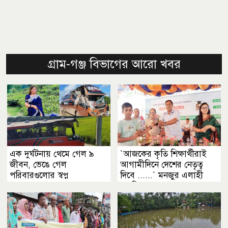
গ্রাম-গঞ্জ বিভাগের আরো খবর
এক দুর্ঘটনায় থেমে গেল ৯
‍‍`আজকের কৃতি শিক্ষার্থীরাই
জীবন, ভেঙে গেল
আগামীদিনে দেশের নেতৃত্ব
পরিবারগুলোর স্বপ্ন
দিবে ......‍‍` মনজুর এলাহী
এমপি