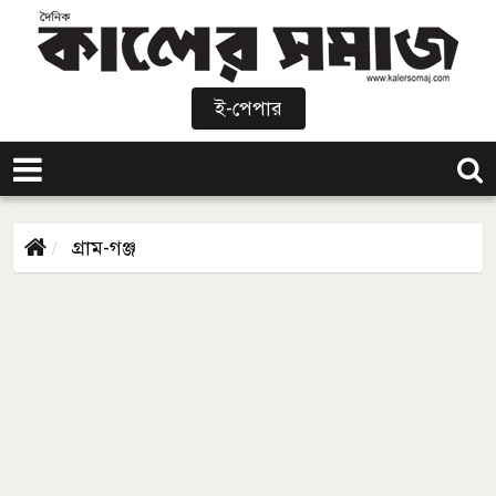
ই-পেপার
গ্রাম-গঞ্জ