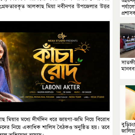
উন্নয়ন
 গ্রেফতারকৃত আলকাছ মিয়া নবীনগর উপজেলার উত্তর
পর্যা
প্রশাস
সাতক্ষ
মানববন
ছ মিয়ার মধ্যে দীর্ঘদিন ধরে জায়গা-জমি নিয়ে বিরোধ
বুড়িচং
যক্তিদের নিয়ে একাধিক শালিস বৈঠকও অনুষ্ঠিত হয়। তবে
জালিয়