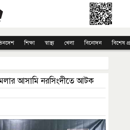
িনদেশ
শিক্ষা
স্বাস্থ্য
খেলা
বিনোদন
বিশেষ প
ামলার আসামি নরসিংদীতে আটক