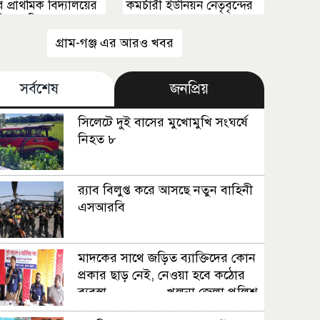
 প্রাথমিক বিদ্যালয়ের
কমর্চারী ইউনিয়ন নেতৃবৃন্দের
ি পদ নিয়ে তোলপাড়
ফুলেল শুভেচ্ছা
গ্রাম-গঞ্জ এর আরও খবর
সর্বশেষ
জনপ্রিয়
সিলেটে দুই বাসের মুখোমুখি সংঘর্ষে
নিহত ৮
র‍্যাব বিলুপ্ত করে আসছে নতুন বাহিনী
এসআরবি
মাদকের সাথে জড়িত ব্যাক্তিদের কোন
প্রকার ছাড় নেই, নেওয়া হবে কঠোর
ব্যবস্থা ................খুলনা জেলা পুলিশ
সুপার