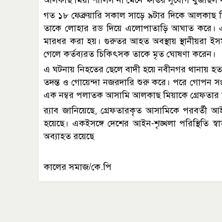
আলকাছ মিয়া শালিস না মেনে ক্ষতির সুযোগ খুঁজছি
গত ১৮ ফেব্রুয়ারি সকাল সাড়ে ৯টার দিকে আলকাছ 
তাকে লোহার রড দিয়ে এলোপাতাড়ি আঘাত করে। এ
মারধর করা হয়। গুরুতর আহত অবস্থায় স্থানীয়রা ইসমা
গেলে কর্তব্যরত চিকিৎসক তাকে মৃত ঘোষণা করেন।
এ ঘটনায় নিহতের ছেলে বাদী হয়ে নবীনগর থানায় হত্য
তদন্ত ও গোয়েন্দা নজরদারি শুরু করে। পরে গোপন সং
এক নম্বর পলাতক আসামি আলকাছ মিয়াকে গ্রেফতার
র‍্যাব জানিয়েছে, গ্রেফতারকৃত আসামিকে পরবর্তী আইনগত
হয়েছে। একইসঙ্গে দেশের আইন-শৃঙ্খলা পরিস্থিতি স্
অব্যাহত রয়েছে
কালের সমাজ/কে.পি