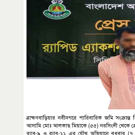
ব্রাহ্মণবাড়িয়ার নবীনগরে পারিবারিক জমি সংক্রান
আসামি মোঃ আলকাছ মিয়াকে (৫৫) নরসিংদী থেকে গ্রে
র‍্যাব-৯ ও র‍্যাব-১১ এর যৌথ অভিযানে বুধবার 