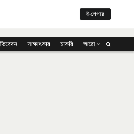
ই-পেপার
্রতিবেদন
সাক্ষাৎকার
চাকরি
আরো