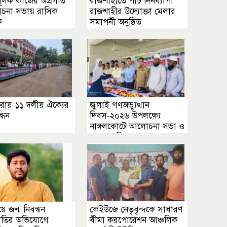
মূলক কাজের অগ্রগতি
রাজশাহীতে পাঁচ দিনব্যাপী
লোচনা সভায় রাসিক
রাজশাহীর উদ্যোক্তা মেলার
ক
সমাপনী অনুষ্ঠিত
ীরায় ১১ দলীয় ঐক্যের
জুলাই গণঅভ্যুত্থান
্ধন
দিবস-২০২৬ উপলক্ষ্যে
নাঙ্গলকোটে আলোচনা সভা ও
পুরস্কার বিতরণ
য়ে জন্ম নিবন্ধন
কেইউজে নেতৃবৃন্দকে সাধারণ
াতির অভিযোগে
বীমা করপোরেশন আঞ্চলিক