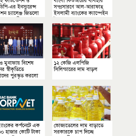
 ফাউন্ডেশন ও
বাংলা কিউআরের ব্যবহার
পি-এর ইনস্যুরেন্স
সম্প্রসারণে আল-আরাফাহ্
শন চ্যালেঞ্জ জিতলো
ইসলামী ব্যাংকের ক্যাম্পেইন
 ব্যাংক ও গ্রীন ডেল্টা
উদ্বোধন
 ও মুনাফায় বিশেষ
১২ কেজি এলপিজি
র স্বীকৃতিতে
সিলিন্ডারের দাম বাড়ল
্তাদের পুরস্কৃত করলো
টন
 ব্যাংকের কর্পনেটে এক
ভোজ্যতেলের দাম বাড়াতে
৩০ হাজার কোটি টাকা
সরকারকে চাপ দিচ্ছে