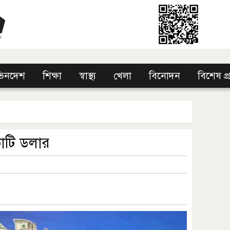
িনদেশ
শিক্ষা
স্বাস্থ্য
খেলা
বিনোদন
বিশেষ প
াটি ডলার