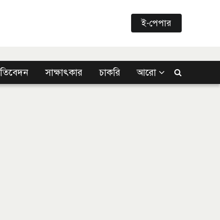
ই-পেপার
্রতিবেদন
সাক্ষাৎকার
চাকরি
আরো