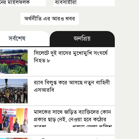
নের মাইলফলক
ব্যবসায়ীরা
অর্থনীতি এর আরও খবর
সর্বশেষ
জনপ্রিয়
সিলেটে দুই বাসের মুখোমুখি সংঘর্ষে
নিহত ৮
র‍্যাব বিলুপ্ত করে আসছে নতুন বাহিনী
এসআরবি
মাদকের সাথে জড়িত ব্যাক্তিদের কোন
প্রকার ছাড় নেই, নেওয়া হবে কঠোর
ব্যবস্থা ................খুলনা জেলা পুলিশ
সুপার