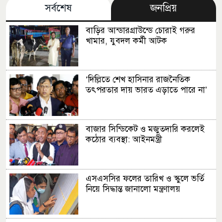
সর্বশেষ
জনপ্রিয়
বাড়ির আন্ডারগ্রাউন্ডে চোরাই গরুর
খামার, যুবদল কর্মী আটক
‘দিল্লিতে শেখ হাসিনার রাজনৈতিক
তৎপরতার দায় ভারত এড়াতে পারে না’
বাজার সিন্ডিকেট ও মজুতদারি করলেই
কঠোর ব্যবস্থা: আইনমন্ত্রী
এসএসসির ফলের তারিখ ও স্কুলে ভর্তি
নিয়ে সিদ্ধান্ত জানালো মন্ত্রণালয়