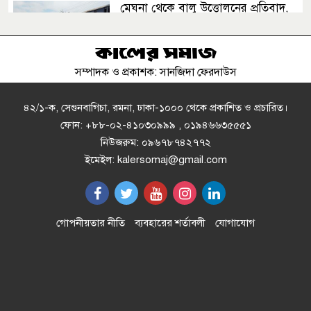
মেঘনা থেকে বালু উত্তোলনের প্রতিবাদ,
ঢাকা-সিলেট মহাসড়কে তীব্র যানজট
সম্পাদক ও প্রকাশক: সানজিদা ফেরদাউস
ইয়ালুং রি পর্বতে বেশ কয়েকটি মরদেহের
সন্ধান
৪২/১-ক, সেগুনবাগিচা, রমনা, ঢাকা-১০০০ থেকে প্রকাশিত ও প্রচারিত।
ফোন: +৮৮-০২-৪১০৩০৯৯৯ , ০১৯৪৬৬৩৫৫৫১
নিউজরুম: ০৯৬৭৮৭৪২৭৭২
ফুলহ্যাম ছেড়ে নতুন ঠিকানায় বাংলাদেশি
ইমেইল: kalersomaj@gmail.com
ফারহান
ঢাকা-চট্টগ্রাম মহাসড়কে ২ দিন ধরে
গোপনীয়তার নীতি
ব্যবহারের শর্তাবলী
যোগাযোগ
যানজট, চরম ভোগান্তি
চিকিৎসকদের পেশাগত দায়িত্বে রাজনীতি
যেন বাধা না হয়: প্রধানমন্ত্রী